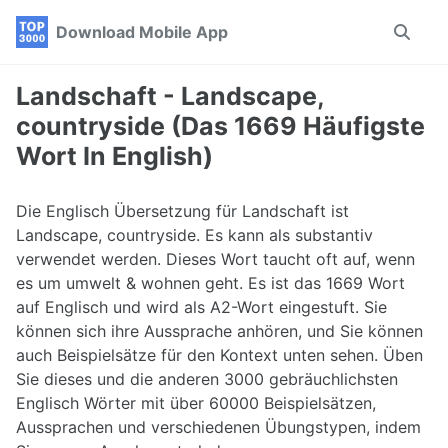
Skip
Skip
Skip
Download Mobile App
Toggle
to
to
to
search
primary
content
footer
navigation
Landschaft - Landscape,
countryside (Das 1669 Häufigste
Wort In English)
Die Englisch Übersetzung für Landschaft ist
Landscape, countryside. Es kann als substantiv
verwendet werden. Dieses Wort taucht oft auf, wenn
es um umwelt & wohnen geht. Es ist das 1669 Wort
auf Englisch und wird als A2-Wort eingestuft. Sie
können sich ihre Aussprache anhören, und Sie können
auch Beispielsätze für den Kontext unten sehen. Üben
Sie dieses und die anderen 3000 gebräuchlichsten
Englisch Wörter mit über 60000 Beispielsätzen,
Aussprachen und verschiedenen Übungstypen, indem