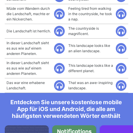
Müde vom Wandern durch
Feeling tired from walking
die Landschaft, machte er
in the countryside, he took
ein Nickerchen.
a nap.
The countryside is
Die Landschaft ist herrlich.
magnificent.
In dieser Landschaft sieht
This landscape looks like
es aus wie auf einem
an alien landscape.
anderen Planeten.
In dieser Landschaft sieht
This landscape looks like a
es aus wie auf einem
different planet.
anderen Planeten.
Das war eine erhabene
That was an awe-inspiring
Landschaft.
landscape.
Entdecken Sie unsere kostenlose mobile
App für iOS und Android, die alle am
häufigsten verwendeten Wörter enthält