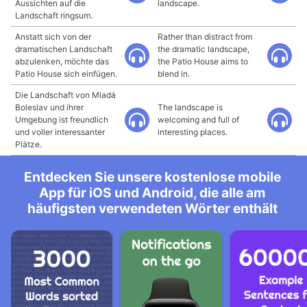
Aussichten auf die
landscape.
Landschaft ringsum.
Anstatt sich von der
Rather than distract from
dramatischen Landschaft
the dramatic landscape,
abzulenken, möchte das
the Patio House aims to
Patio House sich einfügen.
blend in.
Die Landschaft von Mladá
Boleslav und ihrer
The landscape is
Umgebung ist freundlich
welcoming and full of
und voller interessanter
interesting places.
Plätze.
Entdecken Sie unsere kostenlose mobile
App für iOS und Android, die alle am
häufigsten verwendeten Wörter enthält