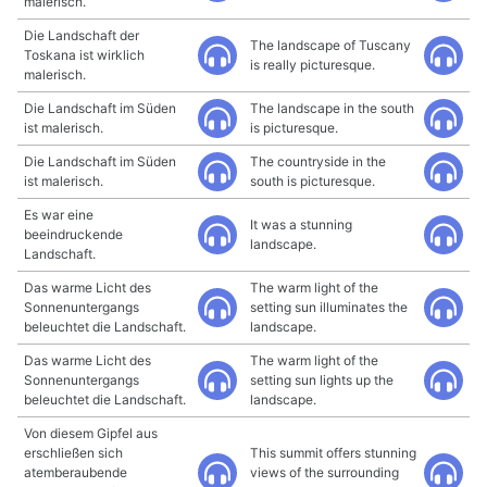
malerisch.
Die Landschaft der
The landscape of Tuscany
Toskana ist wirklich
is really picturesque.
malerisch.
Die Landschaft im Süden
The landscape in the south
ist malerisch.
is picturesque.
Die Landschaft im Süden
The countryside in the
ist malerisch.
south is picturesque.
Es war eine
It was a stunning
beeindruckende
landscape.
Landschaft.
Das warme Licht des
The warm light of the
Sonnenuntergangs
setting sun illuminates the
beleuchtet die Landschaft.
landscape.
Das warme Licht des
The warm light of the
Sonnenuntergangs
setting sun lights up the
beleuchtet die Landschaft.
landscape.
Von diesem Gipfel aus
erschließen sich
This summit offers stunning
atemberaubende
views of the surrounding