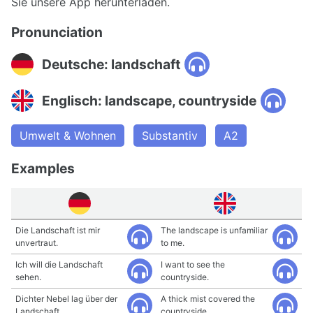
Sie unsere App herunterladen.
Pronunciation
Deutsche: landschaft
Englisch: landscape, countryside
Umwelt & Wohnen
Substantiv
A2
Examples
Die Landschaft ist mir
The landscape is unfamiliar
unvertraut.
to me.
Ich will die Landschaft
I want to see the
sehen.
countryside.
Dichter Nebel lag über der
A thick mist covered the
Landschaft.
countryside.