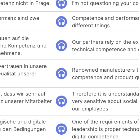
etenz nicht in Frage.
I'm not questioning your 
rmanz sind zwei
Competence and performan
different things.
auen auf die
Our partners rely on the e
che Kompetenz und
technical competence and 
rnehmens.
vertrauen in unsere
Renowned manufacturers tr
alität unserer
competence and product qu
h, dass wir sehr auf
Therefore it is understanda
z unserer Mitarbeiter
very sensitive about socia
our employees.
gische und digitale
One of the requirements of 
u den Bedingungen
leadership is proper techno
.
digital competence.