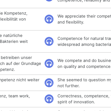
die Kompetenz,
We appreciate their compete
exibilität von
and flexibility.
e natürliche
Competence for natural tra
 Bakterien weit
widespread among bacteria
 betreiben unser
We compete and do busine
ich auf der Grundlage
on quality and competence
mpetenz.
petenz nicht weiter
She seemed to question 
not further.
enz, team work,
Correctness, competence, 
spirit of innovation.