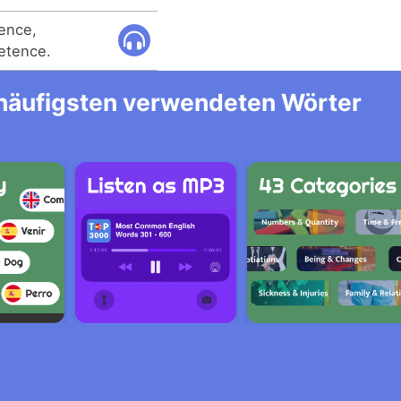
ence,
etence.
m häufigsten verwendeten Wörter