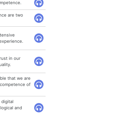
competence.
ce are two
xtensive
experience.
ust in our
ality.
ble that we are
l competence of
digital
logical and