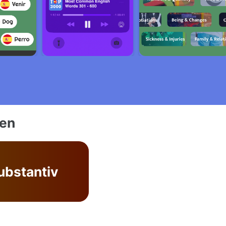
ien
ubstantiv