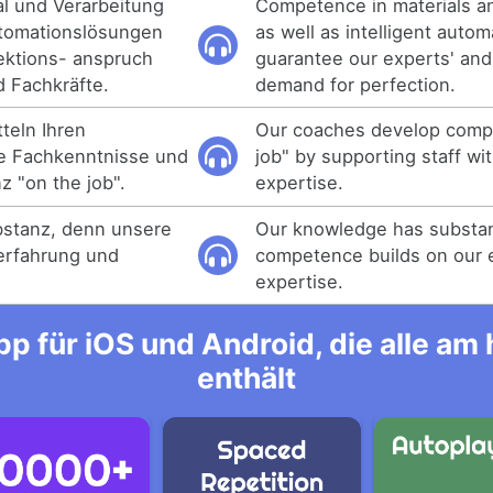
l und Verarbeitung
Competence in materials a
utomationslösungen
as well as intelligent autom
ektions- anspruch
guarantee our experts' and 
 Fachkräfte.
demand for perfection.
teln Ihren
Our coaches develop comp
te Fachkenntnisse und
job" by supporting staff wi
 "on the job".
expertise.
bstanz, denn unsere
Our knowledge has substan
erfahrung und
competence builds on our 
expertise.
p für iOS und Android, die alle a
enthält