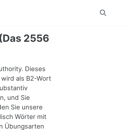
Toggle
search
 (Das 2556
thority. Dieses
 wird als B2-Wort
substantiv
n, und Sie
den Sie unsere
lisch Wörter mit
en Übungsarten