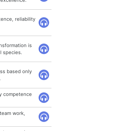
nce, reliability
nsformation is
l species.
ss based only
.
my competence
team work,