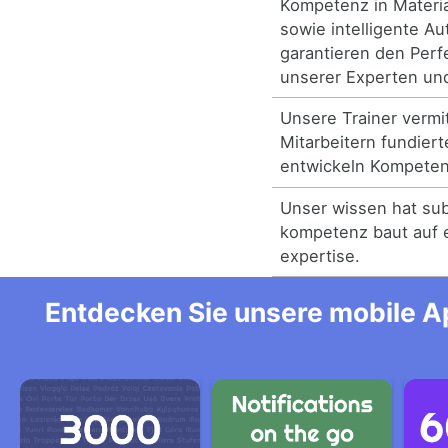
Kompetenz in Materia
sowie intelligente A
garantieren den Perf
unserer Experten und
Unsere Trainer vermit
Mitarbeitern fundier
entwickeln Kompetenz
Unser wissen hat su
kompetenz baut auf 
expertise.
Entdecken Sie unsere mobile Ap