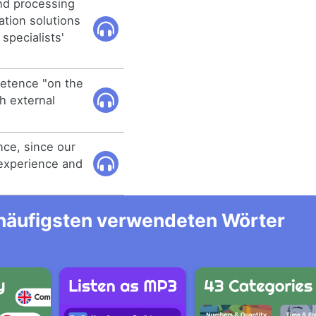
nd processing
ation solutions
specialists'
etence "on the
th external
ce, since our
experience and
m häufigsten verwendeten Wörter