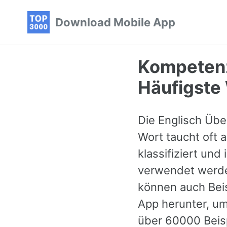
Skip
Skip
Skip
Download Mobile App
to
to
to
primary
content
footer
navigation
Kompetenz
Häufigste 
Die Englisch Übe
Wort taucht oft 
klassifiziert und
verwendet werde
können auch Beis
App herunter, um
über 60000 Beis