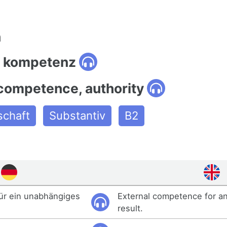
n
: kompetenz
 competence, authority
schaft
Substantiv
B2
ür ein unabhängiges
External competence for a
result.