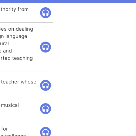
uthority from
ses on dealing
ign language
ural
e and
orted teaching
e teacher whose
 musical
 for
 excellence.