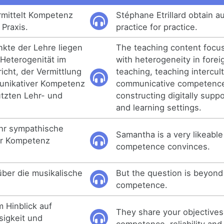
ermittelt Kompetenz
Stéphane Etrillard obtain a
 Praxis.
practice for practice.
nkte der Lehre liegen
The teaching content focu
Heterogenität im
with heterogeneity in fore
cht, der Vermittlung
teaching, teaching intercult
munikativer Kompetenz
communicative competenc
ützten Lehr- und
constructing digitally supp
and learning settings.
ehr sympathische
Samantha is a very likeabl
rer Kompetenz
competence convinces.
über die musikalische
But the question is beyond
competence.
im Hinblick auf
They share your objectives
sigkeit und
competence, reliability and