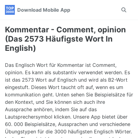
Skip
Skip
Skip
Download Mobile App
Toggle
to
to
to
search
primary
content
footer
navigation
Kommentar - Comment, opinion
(Das 2573 Häufigste Wort In
English)
Das Englisch Wort für Kommentar ist Comment,
opinion. Es kann als substantiv verwendet werden. Es
ist das 2573 Wort auf Englisch und wird als B2-Wort
eingestuft. Dieses Wort taucht oft auf, wenn es um
kommunikation geht. Unten sehen Sie Beispielsätze für
den Kontext, und Sie können sich auch ihre
Aussprache anhören, indem Sie auf das
Lautsprechersymbol klicken. Unsere App bietet über
60. 000 Beispielsätze, Aussprachen und verschiedene
Übungstypen für die 3000 häufigsten Englisch Wörter.