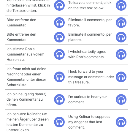
To leave a comment, click
hinterlassen willst, klick in
on the text box below.
die Textbox unten.
Bitte entferne den
Eliminate il commento, per
Kommentar.
favore.
Bitte entferne den
Eliminate il commento, per
Kommentar.
piacere.
Ich stimme Rob's
I wholeheartedly agree
Kommentar aus vollem
with Rob's comments.
Herzen zu.
Ich freue mich auf deine
I look forward to your
Nachricht oder einen
message or comment under
Kommentar unter dieser
this treasure.
Schatzkiste.
Ich bin neugierig darauf,
I'm curious to hear your
deinen Kommentar zu
comment.
hören.
Ich benutze Kolinahr, um
Using Kolinar to suppress
meinen Ärger über diesen
my anger at that last
letzten Kommentar zu
comment.
unterdrücken.