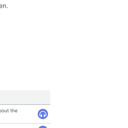
en.
bout the