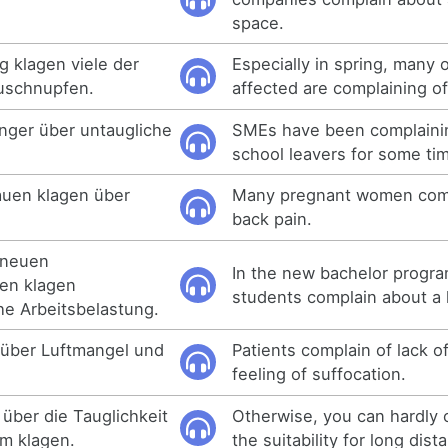
space.
g klagen viele der
Especially in spring, many 
uschnupfen.
affected are complaining of
nger über untaugliche
SMEs have been complainin
school leavers for some ti
auen klagen über
Many pregnant women comp
back pain.
 neuen
In the new bachelor program
en klagen
students complain about a 
e Arbeitsbelastung.
 über Luftmangel und
Patients complain of lack of
feeling of suffocation.
über die Tauglichkeit
Otherwise, you can hardly 
m klagen.
the suitability for long dist