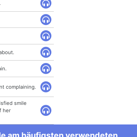
.
about.
in.
nt complaining.
isfied smile
f her
alle am häufigsten verwendeten