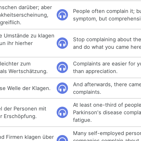
nschen darüber; aber
People often complain it; bu
ankheitserscheinung,
symptom, but comprehensi
reiflich.
ie Umstände zu klagen
Stop complaining about the 
un ihr hierher
and do what you came here
 leichter zum
Complaints are easier for 
 als Wertschätzung.
than appreciation.
And afterwards, there came
se Welle der Klagen.
complaints.
At least one-third of peopl
el der Personen mit
Parkinson's disease compla
r Erschöpfung.
fatigue.
Many self-employed perso
nd Firmen klagen über
companies complain about 