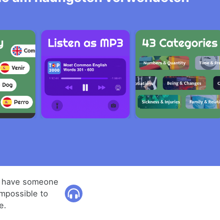
o have someone
impossible to
e.