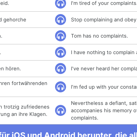
eid.
I'm tired of your complaints
nd gehorche
Stop complaining and obey
.
Tom has no complaints.
.
I have nothing to complain 
en hören.
I've never heard her compla
Ihren fortwährenden
I'm fed up with your consta
Nevertheless a defiant, sat
n trotzig zufriedenes
accompanies his memory o
rung an ihre Klagen.
complaints.
ür iOS und Android herunter, die 