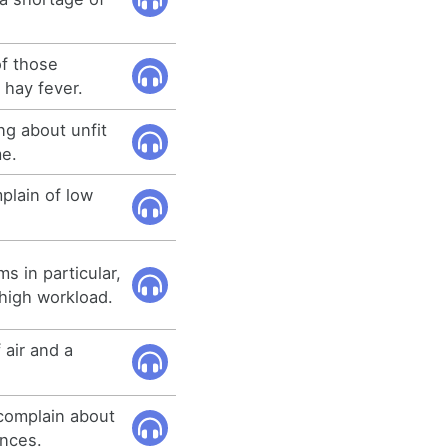
of those
 hay fever.
g about unfit
me.
lain of low
s in particular,
high workload.
 air and a
complain about
ances.