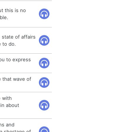
t this is no
ble.
state of affairs
 to do.
you to express
 that wave of
e with
in about
ns and
a shortage of