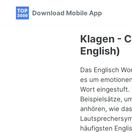
Skip
Skip
Skip
Download Mobile App
to
to
to
primary
content
footer
navigation
Klagen - C
English)
Das Englisch Wor
es um emotionen 
Wort eingestuft.
Beispielsätze, u
anhören, wie das
Lautsprechersymb
häufigsten Engli