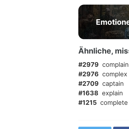
Emotion
Ähnliche, mi
#2979
complain
#2976
complex
#2709
captain
#1638
explain
#1215
complete