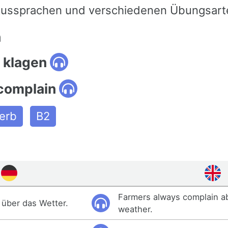
 Aussprachen und verschiedenen Übungsart
n
 klagen
 complain
erb
B2
Farmers always complain a
 über das Wetter.
weather.