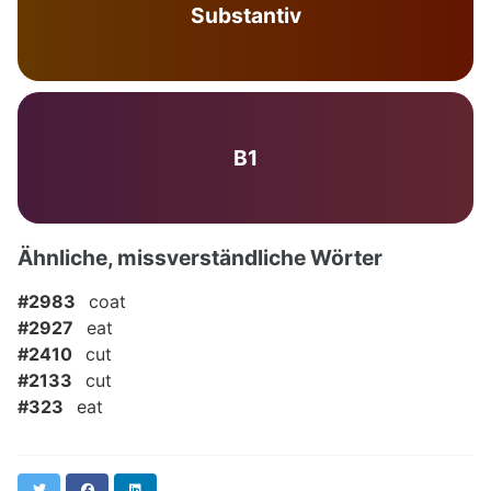
Substantiv
B1
Ähnliche, missverständliche Wörter
#2983
coat
#2927
eat
#2410
cut
#2133
cut
#323
eat
Twitter
Facebook
LinkedIn