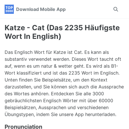
Skip
Skip
Skip
Download Mobile App
Toggle
to
to
to
search
primary
content
footer
navigation
Katze - Cat (Das 2235 Häufigste
Wort In English)
Das Englisch Wort für Katze ist Cat. Es kann als
substantiv verwendet werden. Dieses Wort taucht oft
auf, wenn es um natur & wetter geht. Es wird als B1-
Wort klassifiziert und ist das 2235 Wort im Englisch.
Unten finden Sie Beispielsätze, um den Kontext
darzustellen, und Sie können sich auch die Aussprache
des Wortes anhören. Entdecken Sie alle 3000
gebräuchlichsten Englisch Wörter mit über 60000
Beispielsätzen, Aussprachen und verschiedenen
Übungstypen, indem Sie unsere App herunterladen.
Pronunciation