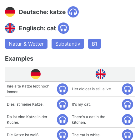
Deutsche: katze
Englisch: cat
Natur & Wetter
Substantiv
B1
Examples
Ihre alte Katze lebt noch
Her old cat is still alive.
immer.
Dies ist meine Katze.
It's my cat.
Da ist eine Katze in der
There's a cat in the
Küche.
kitchen.
Die Katze ist weiß.
The cat is white.