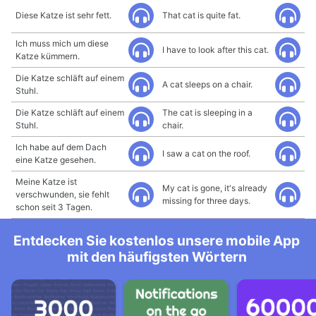
Diese Katze ist sehr fett.
That cat is quite fat.
Ich muss mich um diese
I have to look after this cat.
Katze kümmern.
Die Katze schläft auf einem
A cat sleeps on a chair.
Stuhl.
Die Katze schläft auf einem
The cat is sleeping in a
Stuhl.
chair.
Ich habe auf dem Dach
I saw a cat on the roof.
eine Katze gesehen.
Meine Katze ist
My cat is gone, it's already
verschwunden, sie fehlt
missing for three days.
schon seit 3 Tagen.
Entdecken Sie kostenlos unsere mobile App
mit den häufigsten Wörtern