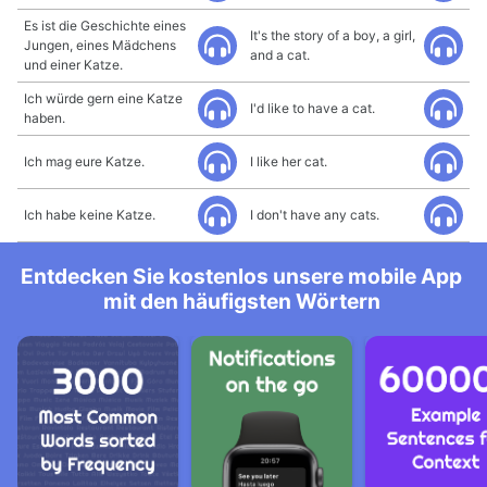
Es ist die Geschichte eines
It's the story of a boy, a girl,
Jungen, eines Mädchens
and a cat.
und einer Katze.
Ich würde gern eine Katze
I'd like to have a cat.
haben.
Ich mag eure Katze.
I like her cat.
Ich habe keine Katze.
I don't have any cats.
Entdecken Sie kostenlos unsere mobile App
mit den häufigsten Wörtern