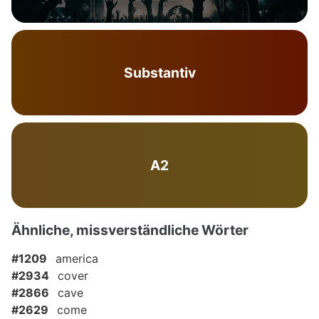
Substantiv
A2
Ähnliche, missverständliche Wörter
#1209
america
#2934
cover
#2866
cave
#2629
come