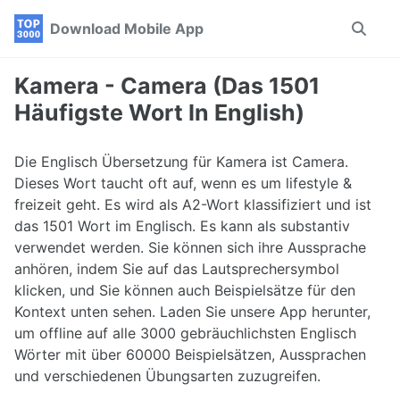
Skip
Skip
Skip
Download Mobile App
Toggle
to
to
to
search
primary
content
footer
navigation
Kamera - Camera (Das 1501
Häufigste Wort In English)
Die Englisch Übersetzung für Kamera ist Camera.
Dieses Wort taucht oft auf, wenn es um lifestyle &
freizeit geht. Es wird als A2-Wort klassifiziert und ist
das 1501 Wort im Englisch. Es kann als substantiv
verwendet werden. Sie können sich ihre Aussprache
anhören, indem Sie auf das Lautsprechersymbol
klicken, und Sie können auch Beispielsätze für den
Kontext unten sehen. Laden Sie unsere App herunter,
um offline auf alle 3000 gebräuchlichsten Englisch
Wörter mit über 60000 Beispielsätzen, Aussprachen
und verschiedenen Übungsarten zuzugreifen.