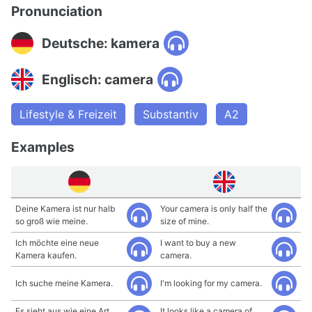
Pronunciation
Deutsche: kamera
Englisch: camera
Lifestyle & Freizeit
Substantiv
A2
Examples
Deine Kamera ist nur halb
Your camera is only half the
so groß wie meine.
size of mine.
Ich möchte eine neue
I want to buy a new
Kamera kaufen.
camera.
Ich suche meine Kamera.
I'm looking for my camera.
Es sieht aus wie eine Art
It looks like a camera of