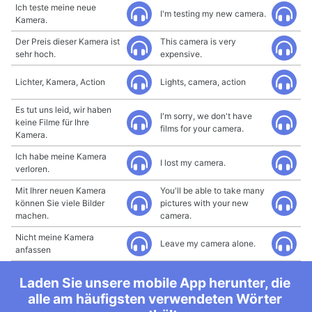
Ich teste meine neue
I'm testing my new camera.
Kamera.
Der Preis dieser Kamera ist
This camera is very
sehr hoch.
expensive.
Lichter, Kamera, Action
Lights, camera, action
Es tut uns leid, wir haben
I'm sorry, we don't have
keine Filme für Ihre
films for your camera.
Kamera.
Ich habe meine Kamera
I lost my camera.
verloren.
Mit Ihrer neuen Kamera
You'll be able to take many
können Sie viele Bilder
pictures with your new
machen.
camera.
Nicht meine Kamera
Leave my camera alone.
anfassen
Laden Sie unsere mobile App herunter, die
alle am häufigsten verwendeten Wörter