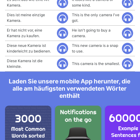
Kamera.
some kind.
Dies ist meine einzige
This is the only camera I've
Kamera.
got.
Er hat nicht vor, eine
He isn't going to buy a
Kamera zu kaufen.
camera.
Diese neue Kamera ist
This new camera is a snap
kinderleicht zu bedienen.
to use.
Diese Kamera ist die
This camera is the smallest.
kleinste.
Laden Sie unsere mobile App herunter, die
alle am häufigsten verwendeten Wörter
enthält