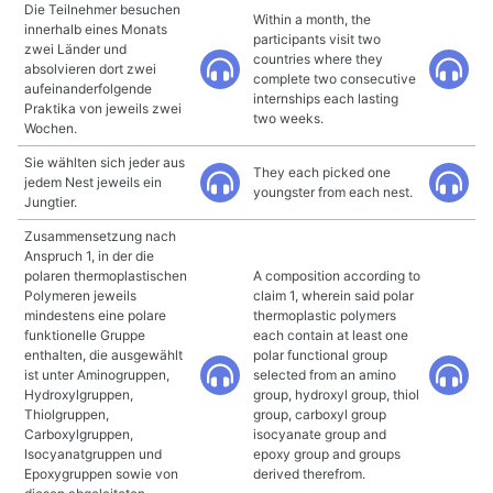
Die Teilnehmer besuchen
Within a month, the
innerhalb eines Monats
participants visit two
zwei Länder und
countries where they
absolvieren dort zwei
complete two consecutive
aufeinanderfolgende
internships each lasting
Praktika von jeweils zwei
two weeks.
Wochen.
Sie wählten sich jeder aus
They each picked one
jedem Nest jeweils ein
youngster from each nest.
Jungtier.
Zusammensetzung nach
Anspruch 1, in der die
polaren thermoplastischen
A composition according to
Polymeren jeweils
claim 1, wherein said polar
mindestens eine polare
thermoplastic polymers
funktionelle Gruppe
each contain at least one
enthalten, die ausgewählt
polar functional group
ist unter Aminogruppen,
selected from an amino
Hydroxylgruppen,
group, hydroxyl group, thiol
Thiolgruppen,
group, carboxyl group
Carboxylgruppen,
isocyanate group and
Isocyanatgruppen und
epoxy group and groups
Epoxygruppen sowie von
derived therefrom.