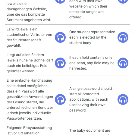
each with their own
jeweils einer
website on which their
dazugehörigen Website,
complete ranges are
über die das komplette
offered.
Sortiment angeboten wird.
Es wird jeweils ein
One student representative
studentischer Vertreter von
each is elected by the
der Studentenschaft
student body.
gewählt.
Liegt auf allen Feldern
If each field contains only
jeweils nur eine Bohne, darf
one bean, any field may be
auch ein beliebiges Feld
harvested.
geerntet werden.
Eine einfache Handhabung
sollte dabei ermöglichen,
A single password should
dass ein Passwort alle
start all protected
geschützten Anwendungen
applications, with each
der Lösung startet, die
user having their own
unterschiedlichen Benutzer
password.
jedoch jeweils individuelle
Passwörter besitzen.
Folgende Babyausstattung
The baby equipment are
ist vor Ort erhältlich: