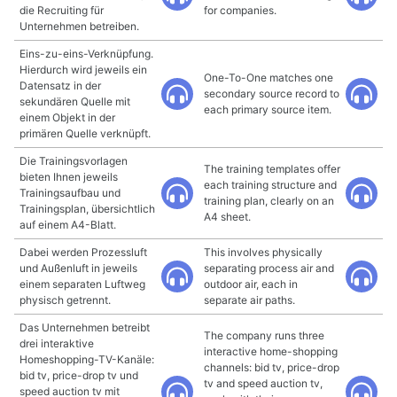
die Recruiting für
for companies.
Unternehmen betreiben.
Eins-zu-eins-Verknüpfung.
Hierdurch wird jeweils ein
One-To-One matches one
Datensatz in der
secondary source record to
sekundären Quelle mit
each primary source item.
einem Objekt in der
primären Quelle verknüpft.
Die Trainingsvorlagen
The training templates offer
bieten Ihnen jeweils
each training structure and
Trainingsaufbau und
training plan, clearly on an
Trainingsplan, übersichtlich
A4 sheet.
auf einem A4-Blatt.
Dabei werden Prozessluft
This involves physically
und Außenluft in jeweils
separating process air and
einem separaten Luftweg
outdoor air, each in
physisch getrennt.
separate air paths.
Das Unternehmen betreibt
The company runs three
drei interaktive
interactive home-shopping
Homeshopping-TV-Kanäle:
channels: bid tv, price-drop
bid tv, price-drop tv und
tv and speed auction tv,
speed auction tv mit