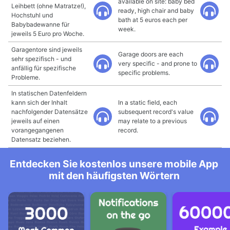
available on site: baby bed
Leihbett (ohne Matratze!),
ready, high chair and baby
Hochstuhl und
bath at 5 euros each per
Babybadewanne für
week.
jeweils 5 Euro pro Woche.
Garagentore sind jeweils
Garage doors are each
sehr spezifisch - und
very specific - and prone to
anfällig für spezifische
specific problems.
Probleme.
In statischen Datenfeldern
kann sich der Inhalt
In a static field, each
nachfolgender Datensätze
subsequent record's value
jeweils auf einen
may relate to a previous
vorangegangenen
record.
Datensatz beziehen.
Entdecken Sie kostenlos unsere mobile App
mit den häufigsten Wörtern