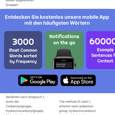
diesen abgeleiteten
Gruppen.
Entdecken Sie kostenlos unsere mobile App
mit den häufigsten Wörtern
Verfahren nach Anspruch 1,
worin die
The method of claim 1,
Carbamoylgruppe,
wherein said carbamoyl
Hydrazinocarbonylgruppe,
group, hydrazinocarbonyl