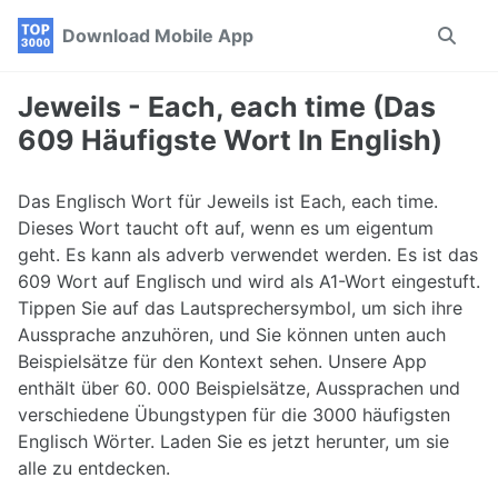
Skip
Skip
Skip
Download Mobile App
Toggle
to
to
to
search
primary
content
footer
navigation
Jeweils - Each, each time (Das
609 Häufigste Wort In English)
Das Englisch Wort für Jeweils ist Each, each time.
Dieses Wort taucht oft auf, wenn es um eigentum
geht. Es kann als adverb verwendet werden. Es ist das
609 Wort auf Englisch und wird als A1-Wort eingestuft.
Tippen Sie auf das Lautsprechersymbol, um sich ihre
Aussprache anzuhören, und Sie können unten auch
Beispielsätze für den Kontext sehen. Unsere App
enthält über 60. 000 Beispielsätze, Aussprachen und
verschiedene Übungstypen für die 3000 häufigsten
Englisch Wörter. Laden Sie es jetzt herunter, um sie
alle zu entdecken.