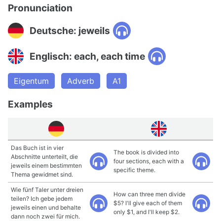
Pronunciation
Deutsche: jeweils
Englisch: each, each time
Eigentum
Adverb
A1
Examples
Das Buch ist in vier
The book is divided into
Abschnitte unterteilt, die
four sections, each with a
jeweils einem bestimmten
specific theme.
Thema gewidmet sind.
Wie fünf Taler unter dreien
How can three men divide
teilen? Ich gebe jedem
$5? I'll give each of them
jeweils einen und behalte
only $1, and I'll keep $2.
dann noch zwei für mich.