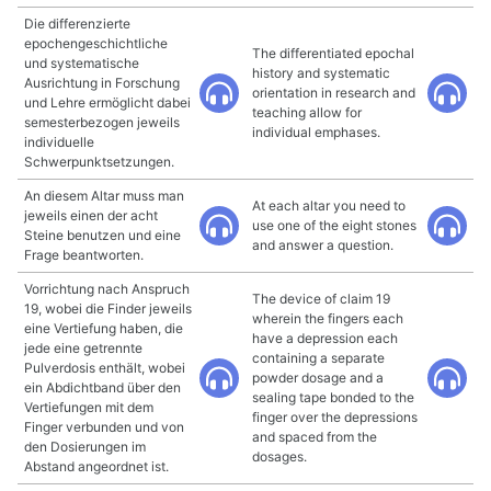
Die differenzierte
epochengeschichtliche
The differentiated epochal
und systematische
history and systematic
Ausrichtung in Forschung
orientation in research and
und Lehre ermöglicht dabei
teaching allow for
semesterbezogen jeweils
individual emphases.
individuelle
Schwerpunktsetzungen.
An diesem Altar muss man
At each altar you need to
jeweils einen der acht
use one of the eight stones
Steine benutzen und eine
and answer a question.
Frage beantworten.
Vorrichtung nach Anspruch
The device of claim 19
19, wobei die Finder jeweils
wherein the fingers each
eine Vertiefung haben, die
have a depression each
jede eine getrennte
containing a separate
Pulverdosis enthält, wobei
powder dosage and a
ein Abdichtband über den
sealing tape bonded to the
Vertiefungen mit dem
finger over the depressions
Finger verbunden und von
and spaced from the
den Dosierungen im
dosages.
Abstand angeordnet ist.