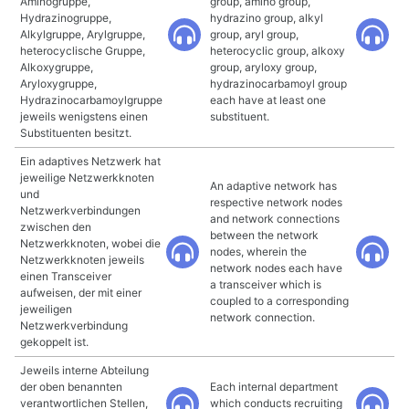
Aminogruppe,
group, amino group,
Hydrazinogruppe,
hydrazino group, alkyl
Alkylgruppe, Arylgruppe,
group, aryl group,
heterocyclische Gruppe,
heterocyclic group, alkoxy
Alkoxygruppe,
group, aryloxy group,
Aryloxygruppe,
hydrazinocarbamoyl group
Hydrazinocarbamoylgruppe
each have at least one
jeweils wenigstens einen
substituent.
Substituenten besitzt.
Ein adaptives Netzwerk hat
jeweilige Netzwerkknoten
An adaptive network has
und
respective network nodes
Netzwerkverbindungen
and network connections
zwischen den
between the network
Netzwerkknoten, wobei die
nodes, wherein the
Netzwerkknoten jeweils
network nodes each have
einen Transceiver
a transceiver which is
aufweisen, der mit einer
coupled to a corresponding
jeweiligen
network connection.
Netzwerkverbindung
gekoppelt ist.
Jeweils interne Abteilung
der oben benannten
Each internal department
verantwortlichen Stellen,
which conducts recruiting