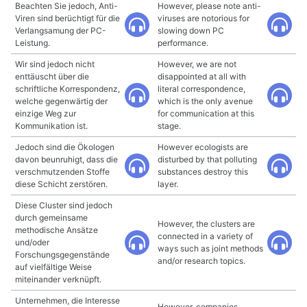
Beachten Sie jedoch, Anti-
However, please note anti-
Viren sind berüchtigt für die
viruses are notorious for
Verlangsamung der PC-
slowing down PC
Leistung.
performance.
Wir sind jedoch nicht
However, we are not
enttäuscht über die
disappointed at all with
schriftliche Korrespondenz,
literal correspondence,
welche gegenwärtig der
which is the only avenue
einzige Weg zur
for communication at this
Kommunikation ist.
stage.
Jedoch sind die Ökologen
However ecologists are
davon beunruhigt, dass die
disturbed by that polluting
verschmutzenden Stoffe
substances destroy this
diese Schicht zerstören.
layer.
Diese Cluster sind jedoch
durch gemeinsame
However, the clusters are
methodische Ansätze
connected in a variety of
und/oder
ways such as joint methods
Forschungsgegenstände
and/or research topics.
auf vielfältige Weise
miteinander verknüpft.
Unternehmen, die Interesse
However, companies