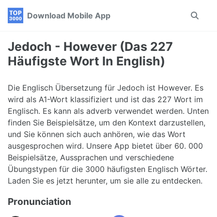
Skip
Skip
Skip
Download Mobile App
Toggle
to
to
to
search
primary
content
footer
navigation
Jedoch - However (Das 227
Häufigste Wort In English)
Die Englisch Übersetzung für Jedoch ist However. Es
wird als A1-Wort klassifiziert und ist das 227 Wort im
Englisch. Es kann als adverb verwendet werden. Unten
finden Sie Beispielsätze, um den Kontext darzustellen,
und Sie können sich auch anhören, wie das Wort
ausgesprochen wird. Unsere App bietet über 60. 000
Beispielsätze, Aussprachen und verschiedene
Übungstypen für die 3000 häufigsten Englisch Wörter.
Laden Sie es jetzt herunter, um sie alle zu entdecken.
Pronunciation