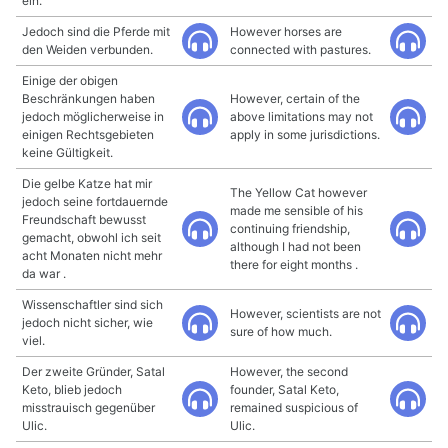
ein.
Jedoch sind die Pferde mit
However horses are
den Weiden verbunden.
connected with pastures.
Einige der obigen
Beschränkungen haben
However, certain of the
jedoch möglicherweise in
above limitations may not
einigen Rechtsgebieten
apply in some jurisdictions.
keine Gültigkeit.
Die gelbe Katze hat mir
The Yellow Cat however
jedoch seine fortdauernde
made me sensible of his
Freundschaft bewusst
continuing friendship,
gemacht, obwohl ich seit
although I had not been
acht Monaten nicht mehr
there for eight months .
da war .
Wissenschaftler sind sich
However, scientists are not
jedoch nicht sicher, wie
sure of how much.
viel.
Der zweite Gründer, Satal
However, the second
Keto, blieb jedoch
founder, Satal Keto,
misstrauisch gegenüber
remained suspicious of
Ulic.
Ulic.