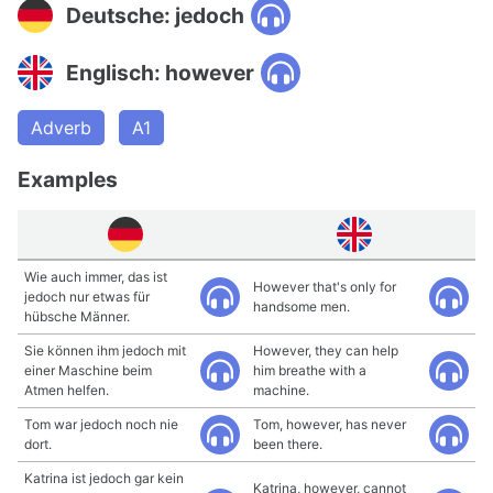
Deutsche: jedoch
Englisch: however
Adverb
A1
Examples
Wie auch immer, das ist
However that's only for
jedoch nur etwas für
handsome men.
hübsche Männer.
Sie können ihm jedoch mit
However, they can help
einer Maschine beim
him breathe with a
Atmen helfen.
machine.
Tom war jedoch noch nie
Tom, however, has never
dort.
been there.
Katrina ist jedoch gar kein
Katrina, however, cannot