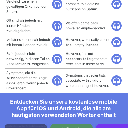
Vergleich zu einem
compare to a colossal
gewaltigen Orkan auf dem
hurricane on Saturn.
Saturn.
Oft sind wir jedoch mit
We often came back,
leeren Händen
however, empty-handed.
zurückgekehrt.
Meistens kamen wir jedoch
However, we usually came
mit leeren Händen zurück.
back empty-handed.
Es ist jedoch nicht
However, it is not
notwendig, in diesen Teilen
necessary to forget about
Repellentien zu vergessen.
repellents in these parts.
Symptome, die die
Symptoms that scientists
Wissenschaftler mit Angst
associate with anxiety
assoziieren, waren jedoch
were unchanged, however.
unverändert.
Entdecken Sie unsere kostenlose mobile
App für iOS und Android, die alle am
häufigsten verwendeten Wörter enthält