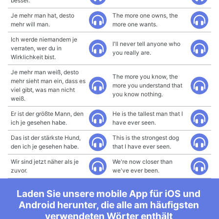
besser.
Je mehr man hat, desto
The more one owns, the
mehr will man.
more one wants.
Ich werde niemandem je
I'll never tell anyone who
verraten, wer du in
you really are.
Wirklichkeit bist.
Je mehr man weiß, desto
The more you know, the
mehr sieht man ein, dass es
more you understand that
viel gibt, was man nicht
you know nothing.
weiß.
Er ist der größte Mann, den
He is the tallest man that I
ich je gesehen habe.
have ever seen.
Das ist der stärkste Hund,
This is the strongest dog
den ich je gesehen habe.
that I have ever seen.
Wir sind jetzt näher als je
We're now closer than
zuvor.
we've ever been.
Laden Sie unsere mobile App für iOS und
Android herunter, die alle am häufigsten
verwendeten Wörter enthält