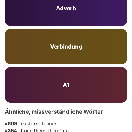
Adverb
Verbindung
A1
Ähnliche, missverständliche Wörter
#609
each; each time
#354
from; there; therefore