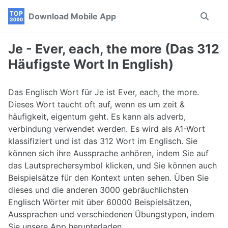
Skip
Skip
Skip
Download Mobile App
Toggle
to
to
to
search
primary
content
footer
navigation
Je - Ever, each, the more (Das 312
Häufigste Wort In English)
Das Englisch Wort für Je ist Ever, each, the more.
Dieses Wort taucht oft auf, wenn es um zeit &
häufigkeit, eigentum geht. Es kann als adverb,
verbindung verwendet werden. Es wird als A1-Wort
klassifiziert und ist das 312 Wort im Englisch. Sie
können sich ihre Aussprache anhören, indem Sie auf
das Lautsprechersymbol klicken, und Sie können auch
Beispielsätze für den Kontext unten sehen. Üben Sie
dieses und die anderen 3000 gebräuchlichsten
Englisch Wörter mit über 60000 Beispielsätzen,
Aussprachen und verschiedenen Übungstypen, indem
Sie unsere App herunterladen.