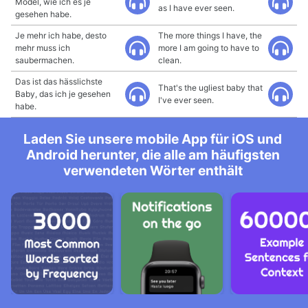
Model, wie ich es je
as I have ever seen.
gesehen habe.
Je mehr ich habe, desto
The more things I have, the
mehr muss ich
more I am going to have to
saubermachen.
clean.
Das ist das hässlichste
That's the ugliest baby that
Baby, das ich je gesehen
I've ever seen.
habe.
Laden Sie unsere mobile App für iOS und
Android herunter, die alle am häufigsten
verwendeten Wörter enthält