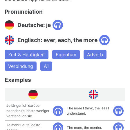
Pronunciation
Deutsche: je
Englisch: ever, each, the more
Zeit & Häufigkeit
Eigentum
Adverb
Verbindung
A1
Examples
Je länger ich darüber
The more I think, the less I
nachdenke, desto weniger
understand.
verstehe ich sie.
Je mehr Leute, desto
The more, the merrier.