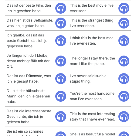
Das ist der beste Film, den
This is the best movie I've
ich je gesehen habe.
ever seen.
Das hier ist das Seltsamste,
This is the strangest thing
was ich je getan habe.
I've ever done.
Ich glaube, das ist das
I think this is the best meal
beste Gericht, das ich je
I've ever eaten.
gegessen habe
Je länger ich dort bleibe,
The longer I stay there, the
desto mehr gefällt mir der
more I like the place.
Ort.
Das ist das Dümmste, was
I've never said such a
ich je gesagt habe.
stupid thing.
Du bist der hübscheste
You're the most handsome
Mann, den ich je gesehen
man I've ever seen.
habe.
Das ist die interessanteste
This is the most interesting
Geschichte, die ich je
story that I have ever read.
gelesen habe.
Sie ist ein so schönes
She is as beautiful a model