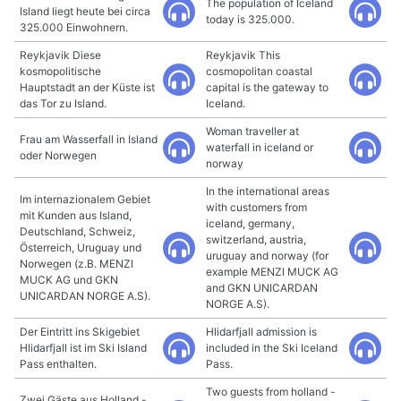
The population of Iceland
Island liegt heute bei circa
today is 325.000.
325.000 Einwohnern.
Reykjavik Diese
Reykjavik This
kosmopolitische
cosmopolitan coastal
Hauptstadt an der Küste ist
capital is the gateway to
das Tor zu Island.
Iceland.
Woman traveller at
Frau am Wasserfall in Island
waterfall in iceland or
oder Norwegen
norway
In the international areas
Im internazionalem Gebiet
with customers from
mit Kunden aus Island,
iceland, germany,
Deutschland, Schweiz,
switzerland, austria,
Österreich, Uruguay und
uruguay and norway (for
Norwegen (z.B. MENZI
example MENZI MUCK AG
MUCK AG und GKN
and GKN UNICARDAN
UNICARDAN NORGE A.S).
NORGE A.S).
Der Eintritt ins Skigebiet
Hlidarfjall admission is
Hlidarfjall ist im Ski Island
included in the Ski Iceland
Pass enthalten.
Pass.
Two guests from holland -
Zwei Gäste aus Holland -