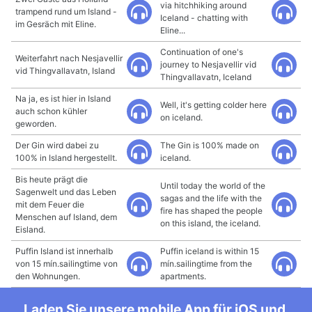
via hitchhiking around
trampend rund um Island -
Iceland - chatting with
im Gesräch mit Eline.
Eline...
Continuation of one's
Weiterfahrt nach Nesjavellir
journey to Nesjavellir vid
vid Thingvallavatn, Island
Thingvallavatn, Iceland
Na ja, es ist hier in Island
Well, it's getting colder here
auch schon kühler
on iceland.
geworden.
Der Gin wird dabei zu
The Gin is 100% made on
100% in Island hergestellt.
iceland.
Bis heute prägt die
Until today the world of the
Sagenwelt und das Leben
sagas and the life with the
mit dem Feuer die
fire has shaped the people
Menschen auf Island, dem
on this island, the iceland.
Eisland.
Puffin Island ist innerhalb
Puffin iceland is within 15
von 15 mín.sailingtime von
mín.sailingtime from the
den Wohnungen.
apartments.
Laden Sie unsere mobile App für iOS und