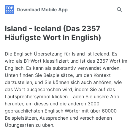
Skip
Skip
Skip
Download Mobile App
Toggle
to
to
to
search
primary
content
footer
navigation
Island - Iceland (Das 2357
Häufigste Wort In English)
Die Englisch Übersetzung für Island ist Iceland. Es
wird als B1-Wort klassifiziert und ist das 2357 Wort im
Englisch. Es kann als substantiv verwendet werden.
Unten finden Sie Beispielsätze, um den Kontext
darzustellen, und Sie können sich auch anhören, wie
das Wort ausgesprochen wird, indem Sie auf das
Lautsprechersymbol klicken. Laden Sie unsere App
herunter, um dieses und die anderen 3000
gebräuchlichsten Englisch Wörter mit über 60000
Beispielsätzen, Aussprachen und verschiedenen
Übungsarten zu üben.