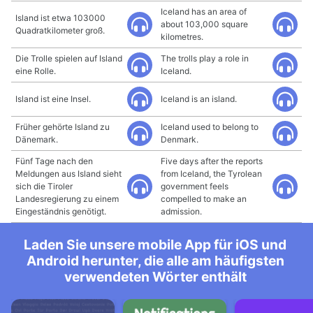
Iceland has an area of
Island ist etwa 103000
about 103,000 square
Quadratkilometer groß.
kilometres.
Die Trolle spielen auf Island
The trolls play a role in
eine Rolle.
Iceland.
Island ist eine Insel.
Iceland is an island.
Früher gehörte Island zu
Iceland used to belong to
Dänemark.
Denmark.
Fünf Tage nach den
Five days after the reports
Meldungen aus Island sieht
from Iceland, the Tyrolean
sich die Tiroler
government feels
Landesregierung zu einem
compelled to make an
Eingeständnis genötigt.
admission.
Laden Sie unsere mobile App für iOS und
Android herunter, die alle am häufigsten
verwendeten Wörter enthält