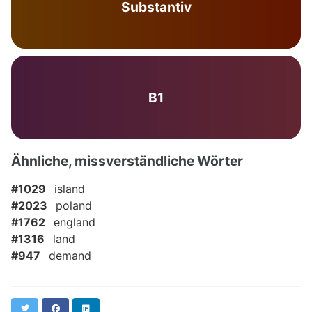
Substantiv
B1
Ähnliche, missverständliche Wörter
#1029
island
#2023
poland
#1762
england
#1316
land
#947
demand
Twitter
Facebook
LinkedIn