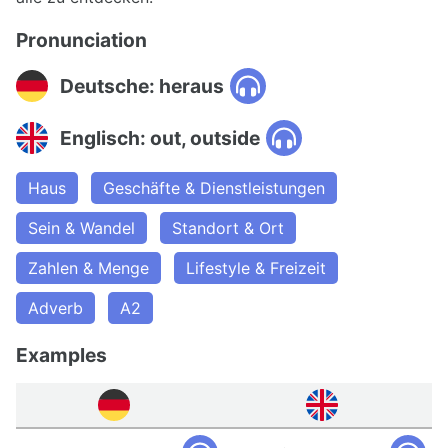
Pronunciation
Deutsche: heraus
Englisch: out, outside
Haus
Geschäfte & Dienstleistungen
Sein & Wandel
Standort & Ort
Zahlen & Menge
Lifestyle & Freizeit
Adverb
A2
Examples