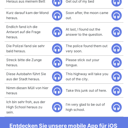
Heraus aus meinem Bett
Get out of my bed
Kurz darauf kam der Mond
Soon after, the moon came
heraus.
out.
Endlich fand ich die
At last, I found out the
Antwort auf die Frage
answer to the question.
heraus.
Die Polizei fand sie sehr
The police found them out
bald heraus.
very soon.
Streck bitte die Zunge
Please stick out your
heraus.
tongue.
Diese Autobahn führt Sie
This highway will take you
aus der Stadt heraus.
out of the city.
Nimm diesen Müll von hier
Take this junk out of here.
heraus
Ich bin sehr froh, aus der
I'm very glad to be out of
High School heraus zu
high school.
sein.
Entdecken Sie unsere mobile App für iOS