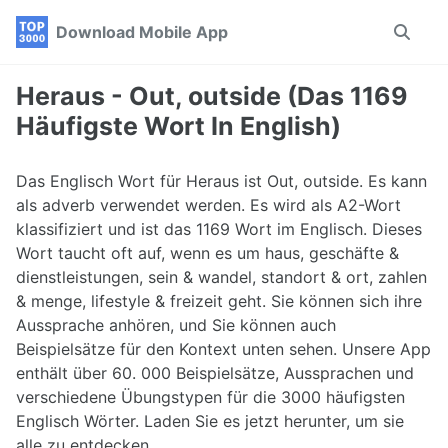
Skip
Skip
Skip
Download Mobile App
Toggle
to
to
to
search
primary
content
footer
navigation
Heraus - Out, outside (Das 1169
Häufigste Wort In English)
Das Englisch Wort für Heraus ist Out, outside. Es kann
als adverb verwendet werden. Es wird als A2-Wort
klassifiziert und ist das 1169 Wort im Englisch. Dieses
Wort taucht oft auf, wenn es um haus, geschäfte &
dienstleistungen, sein & wandel, standort & ort, zahlen
& menge, lifestyle & freizeit geht. Sie können sich ihre
Aussprache anhören, und Sie können auch
Beispielsätze für den Kontext unten sehen. Unsere App
enthält über 60. 000 Beispielsätze, Aussprachen und
verschiedene Übungstypen für die 3000 häufigsten
Englisch Wörter. Laden Sie es jetzt herunter, um sie
alle zu entdecken.