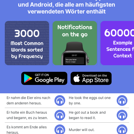
und Android, die alle am häufigsten
verwendeten Wörter enthält
Er nahm die Eier eins nach
He took the eggs out one
dem anderen heraus.
by one.
Er holte ein Buch heraus
He got out a book and
und begann, es zu lesen.
began to read it.
Es kommt am Ende alles
Murder will out.
heraus.