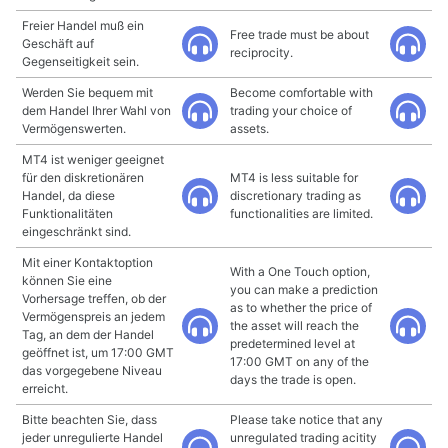
Freier Handel muß ein
Free trade must be about
Geschäft auf
reciprocity.
Gegenseitigkeit sein.
Werden Sie bequem mit
Become comfortable with
dem Handel Ihrer Wahl von
trading your choice of
Vermögenswerten.
assets.
MT4 ist weniger geeignet
für den diskretionären
MT4 is less suitable for
Handel, da diese
discretionary trading as
Funktionalitäten
functionalities are limited.
eingeschränkt sind.
Mit einer Kontaktoption
With a One Touch option,
können Sie eine
you can make a prediction
Vorhersage treffen, ob der
as to whether the price of
Vermögenspreis an jedem
the asset will reach the
Tag, an dem der Handel
predetermined level at
geöffnet ist, um 17:00 GMT
17:00 GMT on any of the
das vorgegebene Niveau
days the trade is open.
erreicht.
Bitte beachten Sie, dass
Please take notice that any
jeder unregulierte Handel
unregulated trading acitity