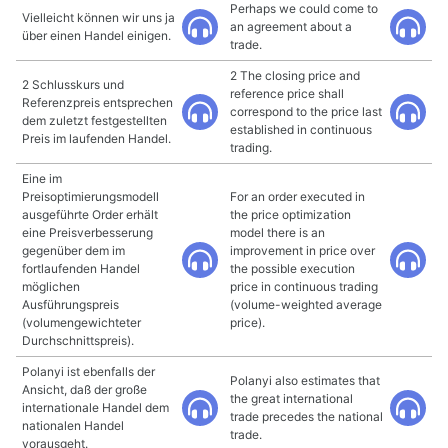
Perhaps we could come to
Vielleicht können wir uns ja
an agreement about a
über einen Handel einigen.
trade.
2 The closing price and
2 Schlusskurs und
reference price shall
Referenzpreis entsprechen
correspond to the price last
dem zuletzt festgestellten
established in continuous
Preis im laufenden Handel.
trading.
Eine im
Preisoptimierungsmodell
For an order executed in
ausgeführte Order erhält
the price optimization
eine Preisverbesserung
model there is an
gegenüber dem im
improvement in price over
fortlaufenden Handel
the possible execution
möglichen
price in continuous trading
Ausführungspreis
(volume-weighted average
(volumengewichteter
price).
Durchschnittspreis).
Polanyi ist ebenfalls der
Polanyi also estimates that
Ansicht, daß der große
the great international
internationale Handel dem
trade precedes the national
nationalen Handel
trade.
vorausgeht.