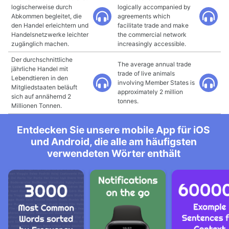
logischerweise durch
logically accompanied by
Abkommen begleitet, die
agreements which
den Handel erleichtern und
facilitate trade and make
Handelsnetzwerke leichter
the commercial network
zugänglich machen.
increasingly accessible.
Der durchschnittliche
The average annual trade
jährliche Handel mit
trade of live animals
Lebendtieren in den
involving Member States is
Mitgliedstaaten beläuft
approximately 2 million
sich auf annähernd 2
tonnes.
Millionen Tonnen.
Entdecken Sie unsere mobile App für iOS
und Android, die alle am häufigsten
verwendeten Wörter enthält