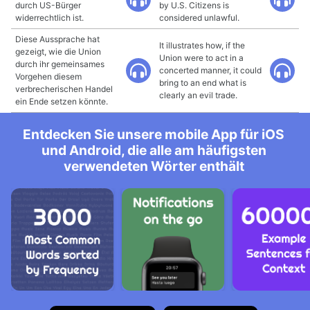
durch US-Bürger
by U.S. Citizens is
widerrechtlich ist.
considered unlawful.
Diese Aussprache hat
It illustrates how, if the
gezeigt, wie die Union
Union were to act in a
durch ihr gemeinsames
concerted manner, it could
Vorgehen diesem
bring to an end what is
verbrecherischen Handel
clearly an evil trade.
ein Ende setzen könnte.
Entdecken Sie unsere mobile App für iOS
und Android, die alle am häufigsten
verwendeten Wörter enthält