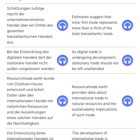
Schätzungen zufolge
macht der
Estimates suggest that
unternehmensinterne
intra-firm trade represents
Handel über ein Drittel des
more than a third of the
gesamten
total transatlantic trade.
transatlantischen Handels
aus.
Bei der Entwicklung des
As digital trade is
digitalen Handels darf der
undergoing development,
stationäre Handel nicht
stationary trade should not
außen vorgelassen werden.
be left unattended.
Resourcetrade.earth wurde
von Chatham House
Resourcetrade.earth
entwickelt und liefert
provides data about
Daten über den
international trade in
internationalen Handel mit
natural resources and the
natürlichen Ressourcen
sustainability implications
und die Auswirkungen
of such trade.
eines solchen Handels auf
die Nachhaltigkeit.
Die Entwicklung eines
The development of
internationalen Handels ist
international trade is