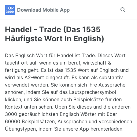
Skip
Skip
Skip
Download Mobile App
Toggle
to
to
to
search
primary
content
footer
navigation
Handel - Trade (Das 1535
Häufigste Wort In English)
Das Englisch Wort für Handel ist Trade. Dieses Wort
taucht oft auf, wenn es um beruf, wirtschaft &
fertigung geht. Es ist das 1535 Wort auf Englisch und
wird als A2-Wort eingestuft. Es kann als substantiv
verwendet werden. Sie können sich ihre Aussprache
anhören, indem Sie auf das Lautsprechersymbol
klicken, und Sie können auch Beispielsätze für den
Kontext unten sehen. Üben Sie dieses und die anderen
3000 gebräuchlichsten Englisch Wörter mit über
60000 Beispielsätzen, Aussprachen und verschiedenen
Übungstypen, indem Sie unsere App herunterladen.