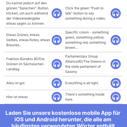
Du kannst jedoch auf den
grünen "Sprechen"-Button
Click the green "Push to
klicken, um auch während
talk" button to say
der Videowiedergabe
something during a video.
etwas sagen zu können.
Specific colors - something
Etwas Grünes, etwas
green, something yellow,
Gelbes, etwas Rotes, etwas
something red, something
Braunes...
brown...
Parliamentary Group
Fraktion Bündnis 90/Die
Alliance90/The Greens in
Grünen im Sächsischen
the state parliament of
Landtag
Saxony
Alles ist gut.
Everything is all right.
There's something inside
Hier ist etwas
here.
Laden Sie unsere kostenlose mobile App für
iOS und Android herunter, die alle am
häufigsten verwendeten Wörter enthält