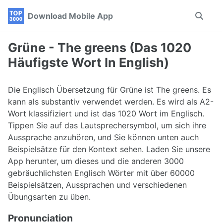
Skip
Skip
Skip
Download Mobile App
Toggle
to
to
to
search
primary
content
footer
navigation
Grüne - The greens (Das 1020
Häufigste Wort In English)
Die Englisch Übersetzung für Grüne ist The greens. Es
kann als substantiv verwendet werden. Es wird als A2-
Wort klassifiziert und ist das 1020 Wort im Englisch.
Tippen Sie auf das Lautsprechersymbol, um sich ihre
Aussprache anzuhören, und Sie können unten auch
Beispielsätze für den Kontext sehen. Laden Sie unsere
App herunter, um dieses und die anderen 3000
gebräuchlichsten Englisch Wörter mit über 60000
Beispielsätzen, Aussprachen und verschiedenen
Übungsarten zu üben.
Pronunciation