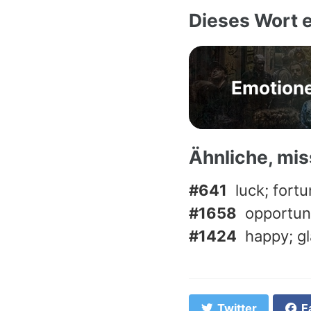
Dieses Wort e
Emotion
Ähnliche, mi
#641
luck; fort
#1658
opportun
#1424
happy; g
Twitter
F