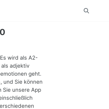
Toggle
search
70
 Es wird als A2-
 als adjektiv
 emotionen geht.
n, und Sie können
n Sie unsere App
inschließlich
verschiedenen