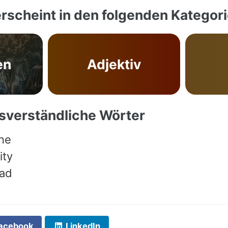
rscheint in den folgenden Kategor
en
Adjektiv
ssverständliche Wörter
une
ity
lad
acebook
LinkedIn