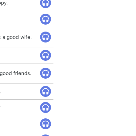
ppy.
 a good wife.
good friends.
.
.