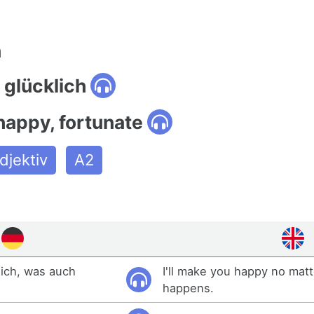
n
 glücklich
happy, fortunate
djektiv
A2
lich, was auch
I'll make you happy no mat
happens.