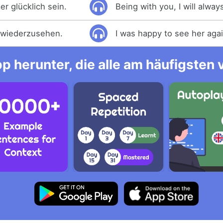
er glücklich sein.
Being with you, I will alwa
e wiederzusehen.
I was happy to see her agai
p herunter, die alle am häufigsten