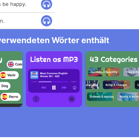
ys be happy.
n.
 verwendeten Wörter enthält