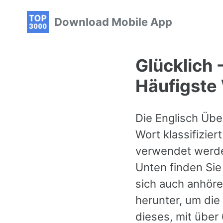
Skip
Skip
Skip
Download Mobile App
to
to
to
primary
content
footer
navigation
Glücklich 
Häufigste 
Die Englisch Über
Wort klassifizier
verwendet werde
Unten finden Sie
sich auch anhör
herunter, um die
dieses, mit über