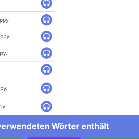
appy.
ppy.
py.
ppy.
py.
 verwendeten Wörter enthält