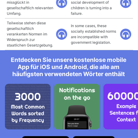
missglückt in
social development of
gesellschaftlich relevanten
children is turning into a
Umfang.
failure.
Teilweise stehen diese
In some cases, these
gesellschaftlich
socially established norms
verankerten Normen im
are incompatible with
Widerspruch zur
government legislation.
staatlichen Gesetzgebung.
Entdecken Sie unsere kostenlose mobile
App für iOS und Android, die alle am
häufigsten verwendeten Wörter enthält