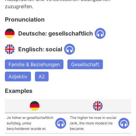
zuzugreifen.
Pronunciation
Deutsche: gesellschaftlich
Englisch: social
Familie & Beziehungen
Gesellschaft
Adjektiv
A2
Examples
Je höher er gesellschaftlich
The higher he rose in social
aufstieg, umso
rank, the more modest he
bescheidener wurde er.
became.