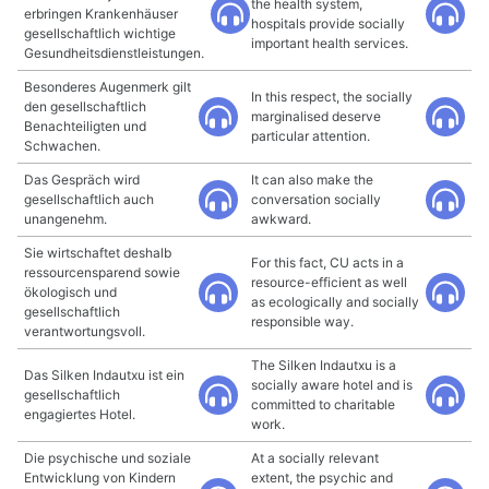
the health system,
erbringen Krankenhäuser
hospitals provide socially
gesellschaftlich wichtige
important health services.
Gesundheitsdienstleistungen.
Besonderes Augenmerk gilt
In this respect, the socially
den gesellschaftlich
marginalised deserve
Benachteiligten und
particular attention.
Schwachen.
Das Gespräch wird
It can also make the
gesellschaftlich auch
conversation socially
unangenehm.
awkward.
Sie wirtschaftet deshalb
For this fact, CU acts in a
ressourcensparend sowie
resource-efficient as well
ökologisch und
as ecologically and socially
gesellschaftlich
responsible way.
verantwortungsvoll.
The Silken Indautxu is a
Das Silken Indautxu ist ein
socially aware hotel and is
gesellschaftlich
committed to charitable
engagiertes Hotel.
work.
Die psychische und soziale
At a socially relevant
Entwicklung von Kindern
extent, the psychic and