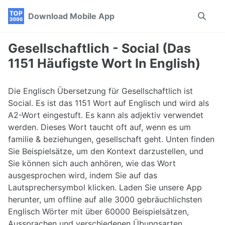
Skip
Skip
Skip
Download Mobile App
Toggle
to
to
to
search
primary
content
footer
navigation
Gesellschaftlich - Social (Das
1151 Häufigste Wort In English)
Die Englisch Übersetzung für Gesellschaftlich ist
Social. Es ist das 1151 Wort auf Englisch und wird als
A2-Wort eingestuft. Es kann als adjektiv verwendet
werden. Dieses Wort taucht oft auf, wenn es um
familie & beziehungen, gesellschaft geht. Unten finden
Sie Beispielsätze, um den Kontext darzustellen, und
Sie können sich auch anhören, wie das Wort
ausgesprochen wird, indem Sie auf das
Lautsprechersymbol klicken. Laden Sie unsere App
herunter, um offline auf alle 3000 gebräuchlichsten
Englisch Wörter mit über 60000 Beispielsätzen,
Aussprachen und verschiedenen Übungsarten