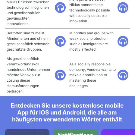
Niklas Brücken zwischen
Niklas connects the
technologisch möglichen
technologically possible
und gesellschaftlich
with socially desirable
gewünschten
innovation.
Innovationen.
Betroffen sind zumeist
Minorities and groups with
Minderheiten und ohnehin
weak social protection
gesellschaftlich schwach
such as immigrants are
geschützte Gruppen.
mostly affected.
Als gesellschaftlich
verantwortungsvoll
As a socially responsible
handelndes Unternehmen
company, Vonovia wants to
möchte Vonovia zur
make a contribution to
Lösung dieser
mastering these
Herausforderungen
challenges.
beitragen.
Entdecken Sie unsere kostenlose mobile
App für iOS und Android, die alle am
häufigsten verwendeten Wörter enthält