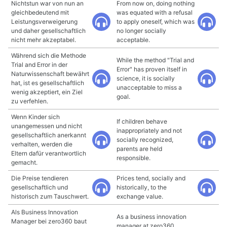
Nichtstun war von nun an
From now on, doing nothing
gleichbedeutend mit
was equated with a refusal
Leistungsverweigerung
to apply oneself, which was
und daher gesellschaftlich
no longer socially
nicht mehr akzeptabel.
acceptable.
Während sich die Methode
While the method "Trial and
Trial and Error in der
Error" has proven itself in
Naturwissenschaft bewährt
science, it is socially
hat, ist es gesellschaftlich
unacceptable to miss a
wenig akzeptiert, ein Ziel
goal.
zu verfehlen.
Wenn Kinder sich
If children behave
unangemessen und nicht
inappropriately and not
gesellschaftlich anerkannt
socially recognized,
verhalten, werden die
parents are held
Eltern dafür verantwortlich
responsible.
gemacht.
Die Preise tendieren
Prices tend, socially and
gesellschaftlich und
historically, to the
historisch zum Tauschwert.
exchange value.
Als Business Innovation
As a business innovation
Manager bei zero360 baut
manager at zero360,