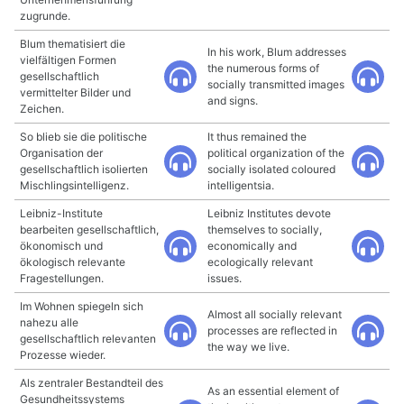
zugrunde.
Blum thematisiert die
In his work, Blum addresses
vielfältigen Formen
the numerous forms of
gesellschaftlich
socially transmitted images
vermittelter Bilder und
and signs.
Zeichen.
So blieb sie die politische
It thus remained the
Organisation der
political organization of the
gesellschaftlich isolierten
socially isolated coloured
Mischlingsintelligenz.
intelligentsia.
Leibniz-Institute
Leibniz Institutes devote
bearbeiten gesellschaftlich,
themselves to socially,
ökonomisch und
economically and
ökologisch relevante
ecologically relevant
Fragestellungen.
issues.
Im Wohnen spiegeln sich
Almost all socially relevant
nahezu alle
processes are reflected in
gesellschaftlich relevanten
the way we live.
Prozesse wieder.
Als zentraler Bestandteil des
As an essential element of
Gesundheitssystems