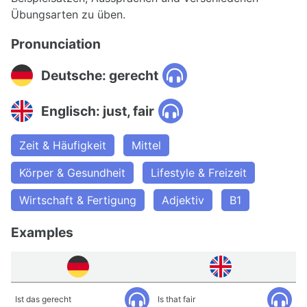
Übungsarten zu üben.
Pronunciation
Deutsche: gerecht
Englisch: just, fair
Zeit & Häufigkeit
Mittel
Körper & Gesundheit
Lifestyle & Freizeit
Wirtschaft & Fertigung
Adjektiv
B1
Examples
Ist das gerecht
Is that fair