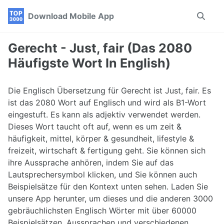
Skip
Skip
Skip
Download Mobile App
Toggle
to
to
to
search
primary
content
footer
navigation
Gerecht - Just, fair (Das 2080
Häufigste Wort In English)
Die Englisch Übersetzung für Gerecht ist Just, fair. Es
ist das 2080 Wort auf Englisch und wird als B1-Wort
eingestuft. Es kann als adjektiv verwendet werden.
Dieses Wort taucht oft auf, wenn es um zeit &
häufigkeit, mittel, körper & gesundheit, lifestyle &
freizeit, wirtschaft & fertigung geht. Sie können sich
ihre Aussprache anhören, indem Sie auf das
Lautsprechersymbol klicken, und Sie können auch
Beispielsätze für den Kontext unten sehen. Laden Sie
unsere App herunter, um dieses und die anderen 3000
gebräuchlichsten Englisch Wörter mit über 60000
Beispielsätzen, Aussprachen und verschiedenen