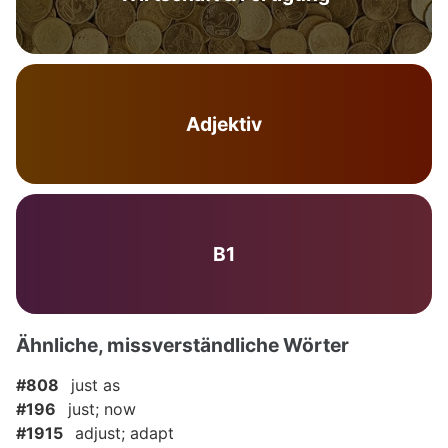
Adjektiv
B1
Ähnliche, missverständliche Wörter
#808
just as
#196
just; now
#1915
adjust; adapt