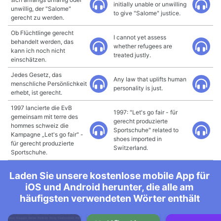
initially unable or unwilling
unwillig, der "Salome"
to give "Salome" justice.
gerecht zu werden.
Ob Flüchtlinge gerecht
I cannot yet assess
behandelt werden, das
whether refugees are
kann ich noch nicht
treated justly.
einschätzen.
Jedes Gesetz, das
Any law that uplifts human
menschliche Persönlichkeit
personality is just.
erhebt, ist gerecht.
1997 lancierte die EvB
1997: "Let's go fair - für
gemeinsam mit terre des
gerecht produzierte
hommes schweiz die
Sportschuhe" related to
Kampagne „Let's go fair" -
shoes imported in
für gerecht produzierte
Switzerland.
Sportschuhe.
Laden Sie unsere kostenlose mobile App für
iOS und Android herunter, die alle am
häufigsten verwendeten Wörter enthält