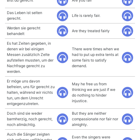
Bist du gerecht
Are you fair
Das Leben ist selten
Life is rarely fair.
gerecht.
Werden sie gerecht
Are they treated fairly
behandelt
Es hat Zeiten gegeben, in
denen wir bei einigen
There were times when we
Messen zusätzlich Zelte
had to put up extra tents at
aufstellen mussten, um der
some fairs to satisfy
Nachfrage gerecht zu
demand.
werden.
Er möge uns davon
May he free us from
befreien, uns für gerecht zu
thinking we are just if we
halten, während wir nichts
do nothing to hinder
tun, um dem Unrecht
injustice.
entgegenzutreten.
Doch sind sie weder
But they are neither
barmherzig, noch gerecht,
compassionate nor fair nor
noch allmächtig.
almighty.
Auch die Sänger zeigten
Even the singers were
sich anfangs unfähig oder