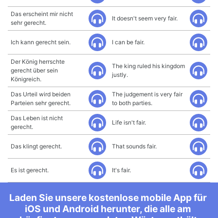
Das erscheint mir nicht
It doesn't seem very fair.
sehr gerecht.
Ich kann gerecht sein.
I can be fair.
Der König herrschte
The king ruled his kingdom
gerecht über sein
justly.
Königreich.
Das Urteil wird beiden
The judgement is very fair
Parteien sehr gerecht.
to both parties.
Das Leben ist nicht
Life isn't fair.
gerecht.
Das klingt gerecht.
That sounds fair.
Es ist gerecht.
It's fair.
Laden Sie unsere kostenlose mobile App für
iOS und Android herunter, die alle am