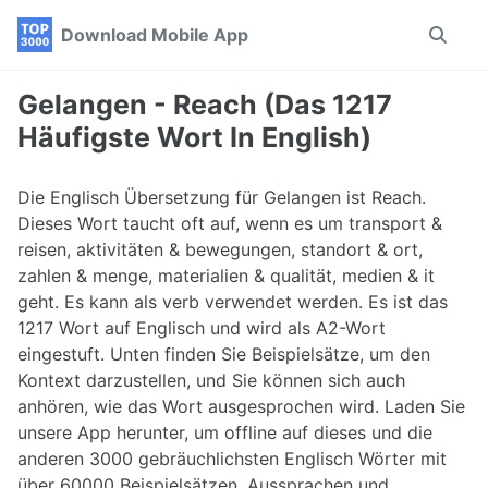
Skip
Skip
Skip
Download Mobile App
Toggle
to
to
to
search
primary
content
footer
navigation
Gelangen - Reach (Das 1217
Häufigste Wort In English)
Die Englisch Übersetzung für Gelangen ist Reach.
Dieses Wort taucht oft auf, wenn es um transport &
reisen, aktivitäten & bewegungen, standort & ort,
zahlen & menge, materialien & qualität, medien & it
geht. Es kann als verb verwendet werden. Es ist das
1217 Wort auf Englisch und wird als A2-Wort
eingestuft. Unten finden Sie Beispielsätze, um den
Kontext darzustellen, und Sie können sich auch
anhören, wie das Wort ausgesprochen wird. Laden Sie
unsere App herunter, um offline auf dieses und die
anderen 3000 gebräuchlichsten Englisch Wörter mit
über 60000 Beispielsätzen, Aussprachen und