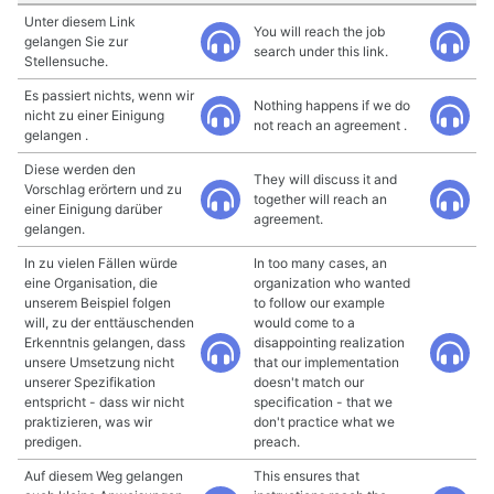
Unter diesem Link
You will reach the job
gelangen Sie zur
search under this link.
Stellensuche.
Es passiert nichts, wenn wir
Nothing happens if we do
nicht zu einer Einigung
not reach an agreement .
gelangen .
Diese werden den
They will discuss it and
Vorschlag erörtern und zu
together will reach an
einer Einigung darüber
agreement.
gelangen.
In zu vielen Fällen würde
In too many cases, an
eine Organisation, die
organization who wanted
unserem Beispiel folgen
to follow our example
will, zu der enttäuschenden
would come to a
Erkenntnis gelangen, dass
disappointing realization
unsere Umsetzung nicht
that our implementation
unserer Spezifikation
doesn't match our
entspricht - dass wir nicht
specification - that we
praktizieren, was wir
don't practice what we
predigen.
preach.
Auf diesem Weg gelangen
This ensures that