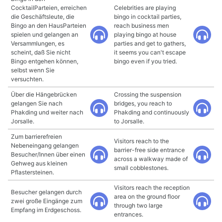
CocktailParteien, erreichen
Celebrities are playing
die Geschäftsleute, die
bingo in cocktail parties,
Bingo an den HausParteien
reach business men
spielen und gelangen an
playing bingo at house
Versammlungen, es
parties and get to gathers,
scheint, daß Sie nicht
it seems you can't escape
Bingo entgehen können,
bingo even if you tried.
selbst wenn Sie
versuchten.
Über die Hängebrücken
Crossing the suspension
gelangen Sie nach
bridges, you reach to
Phakding und weiter nach
Phakding and continuously
Jorsalle.
to Jorsalle.
Zum barrierefreien
Visitors reach to the
Nebeneingang gelangen
barrier-free side entrance
Besucher/Innen über einen
across a walkway made of
Gehweg aus kleinen
small cobblestones.
Pflastersteinen.
Visitors reach the reception
Besucher gelangen durch
area on the ground floor
zwei große Eingänge zum
through two large
Empfang im Erdgeschoss.
entrances.