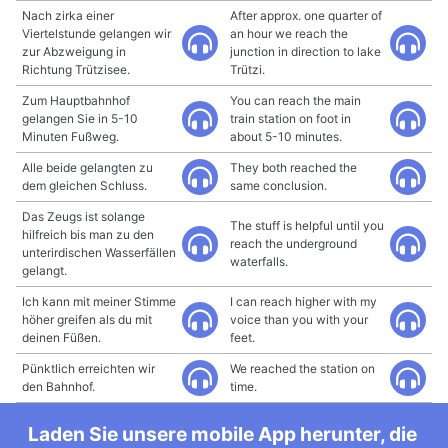
Nach zirka einer
After approx. one quarter of
Viertelstunde gelangen wir
an hour we reach the
zur Abzweigung in
junction in direction to lake
Richtung Trützisee.
Trützi.
Zum Hauptbahnhof
You can reach the main
gelangen Sie in 5-10
train station on foot in
Minuten Fußweg.
about 5-10 minutes.
Alle beide gelangten zu
They both reached the
dem gleichen Schluss.
same conclusion.
Das Zeugs ist solange
The stuff is helpful until you
hilfreich bis man zu den
reach the underground
unterirdischen Wasserfällen
waterfalls.
gelangt.
Ich kann mit meiner Stimme
I can reach higher with my
höher greifen als du mit
voice than you with your
deinen Füßen.
feet.
Pünktlich erreichten wir
We reached the station on
den Bahnhof.
time.
Laden Sie unsere mobile App herunter, die