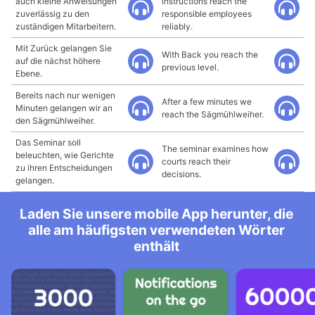
auch kleine Anweisungen
instructions reach the
zuverlässig zu den
responsible employees
zuständigen Mitarbeitern.
reliably.
Mit Zurück gelangen Sie
With Back you reach the
auf die nächst höhere
previous level.
Ebene.
Bereits nach nur wenigen
After a few minutes we
Minuten gelangen wir an
reach the Sägmühlweiher.
den Sägmühlweiher.
Das Seminar soll
The seminar examines how
beleuchten, wie Gerichte
courts reach their
zu ihren Entscheidungen
decisions.
gelangen.
Laden Sie unsere mobile App herunter, die
alle am häufigsten verwendeten Wörter
enthält