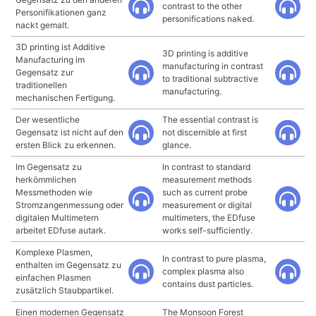
contrast to the other
Personifikationen ganz
personifications naked.
nackt gemalt.
3D printing ist Additive
3D printing is additive
Manufacturing im
manufacturing in contrast
Gegensatz zur
to traditional subtractive
traditionellen
manufacturing.
mechanischen Fertigung.
Der wesentliche
The essential contrast is
Gegensatz ist nicht auf den
not discernible at first
ersten Blick zu erkennen.
glance.
Im Gegensatz zu
In contrast to standard
herkömmlichen
measurement methods
Messmethoden wie
such as current probe
Stromzangenmessung oder
measurement or digital
digitalen Multimetern
multimeters, the EDfuse
arbeitet EDfuse autark.
works self-sufficiently.
Komplexe Plasmen,
In contrast to pure plasma,
enthalten im Gegensatz zu
complex plasma also
einfachen Plasmen
contains dust particles.
zusätzlich Staubpartikel.
Einen modernen Gegensatz
The Monsoon Forest