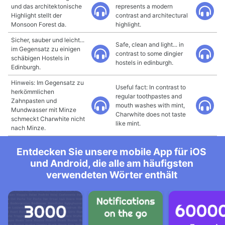
und das architektonische
represents a modern
Highlight stellt der
contrast and architectural
Monsoon Forest da.
highlight.
Sicher, sauber und leicht...
Safe, clean and light... in
im Gegensatz zu einigen
contrast to some dingier
schäbigen Hostels in
hostels in edinburgh.
Edinburgh.
Hinweis: Im Gegensatz zu
Useful fact: In contrast to
herkömmlichen
regular toothpastes and
Zahnpasten und
mouth washes with mint,
Mundwasser mit Minze
Charwhite does not taste
schmeckt Charwhite nicht
like mint.
nach Minze.
Entdecken Sie unsere mobile App für iOS
und Android, die alle am häufigsten
verwendeten Wörter enthält