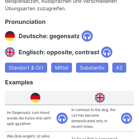
Beispielsätzen, Aussprachen und verschiedenen
Übungsarten zuzugreifen.
Pronunciation
Deutsche: gegensatz
Englisch: opposite, contrast
Standort & Ort
Mittel
Substantiv
A2
Examples
In contrast to the dog, the
Im Gegensatz zum Hund
cat has become
wurde die Katze erst sehr
domesticated only in
spät gezähmt.
recent times.
Was Bob angeht, ist alles
As far as Bob is concerned,