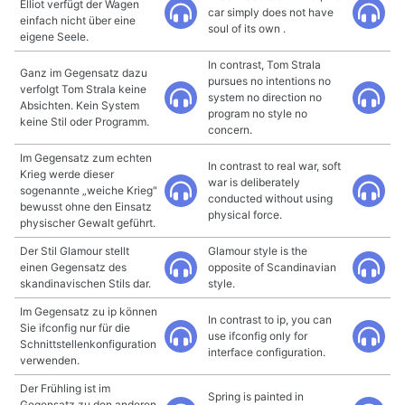
Elliot verfügt der Wagen
car simply does not have
einfach nicht über eine
soul of its own .
eigene Seele.
In contrast, Tom Strala
Ganz im Gegensatz dazu
pursues no intentions no
verfolgt Tom Strala keine
system no direction no
Absichten. Kein System
program no style no
keine Stil oder Programm.
concern.
Im Gegensatz zum echten
In contrast to real war, soft
Krieg werde dieser
war is deliberately
sogenannte „weiche Krieg"
conducted without using
bewusst ohne den Einsatz
physical force.
physischer Gewalt geführt.
Der Stil Glamour stellt
Glamour style is the
einen Gegensatz des
opposite of Scandinavian
skandinavischen Stils dar.
style.
Im Gegensatz zu ip können
In contrast to ip, you can
Sie ifconfig nur für die
use ifconfig only for
Schnittstellenkonfiguration
interface configuration.
verwenden.
Der Frühling ist im
Spring is painted in
Gegensatz zu den anderen