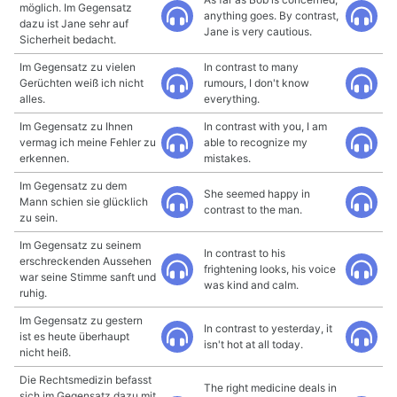
möglich. Im Gegensatz
anything goes. By contrast,
dazu ist Jane sehr auf
Jane is very cautious.
Sicherheit bedacht.
Im Gegensatz zu vielen
In contrast to many
Gerüchten weiß ich nicht
rumours, I don't know
alles.
everything.
Im Gegensatz zu Ihnen
In contrast with you, I am
vermag ich meine Fehler zu
able to recognize my
erkennen.
mistakes.
Im Gegensatz zu dem
She seemed happy in
Mann schien sie glücklich
contrast to the man.
zu sein.
Im Gegensatz zu seinem
In contrast to his
erschreckenden Aussehen
frightening looks, his voice
war seine Stimme sanft und
was kind and calm.
ruhig.
Im Gegensatz zu gestern
In contrast to yesterday, it
ist es heute überhaupt
isn't hot at all today.
nicht heiß.
Die Rechtsmedizin befasst
The right medicine deals in
sich im Gegensatz dazu mit