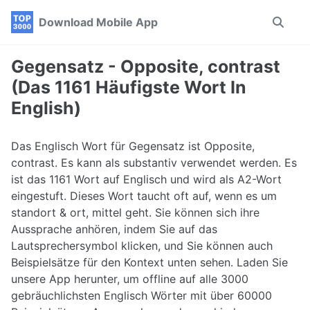
Skip
Skip
Skip
Download Mobile App
Toggle
to
to
to
search
primary
content
footer
navigation
Gegensatz - Opposite, contrast
(Das 1161 Häufigste Wort In
English)
Das Englisch Wort für Gegensatz ist Opposite,
contrast. Es kann als substantiv verwendet werden. Es
ist das 1161 Wort auf Englisch und wird als A2-Wort
eingestuft. Dieses Wort taucht oft auf, wenn es um
standort & ort, mittel geht. Sie können sich ihre
Aussprache anhören, indem Sie auf das
Lautsprechersymbol klicken, und Sie können auch
Beispielsätze für den Kontext unten sehen. Laden Sie
unsere App herunter, um offline auf alle 3000
gebräuchlichsten Englisch Wörter mit über 60000