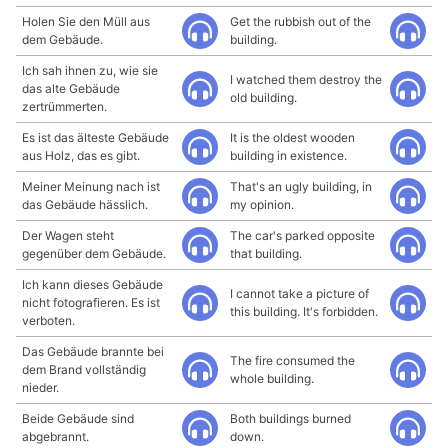
Holen Sie den Müll aus
Get the rubbish out of the
dem Gebäude.
building.
Ich sah ihnen zu, wie sie
I watched them destroy the
das alte Gebäude
old building.
zertrümmerten.
Es ist das älteste Gebäude
It is the oldest wooden
aus Holz, das es gibt.
building in existence.
Meiner Meinung nach ist
That's an ugly building, in
das Gebäude hässlich.
my opinion.
Der Wagen steht
The car's parked opposite
gegenüber dem Gebäude.
that building.
Ich kann dieses Gebäude
I cannot take a picture of
nicht fotografieren. Es ist
this building. It's forbidden.
verboten.
Das Gebäude brannte bei
The fire consumed the
dem Brand vollständig
whole building.
nieder.
Beide Gebäude sind
Both buildings burned
abgebrannt.
down.