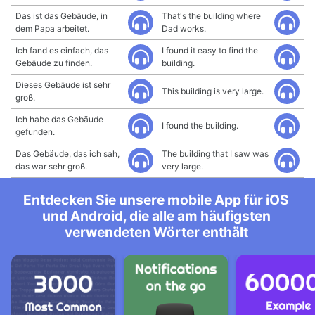
Das ist das Gebäude, in
That's the building where
dem Papa arbeitet.
Dad works.
Ich fand es einfach, das
I found it easy to find the
Gebäude zu finden.
building.
Dieses Gebäude ist sehr
This building is very large.
groß.
Ich habe das Gebäude
I found the building.
gefunden.
Das Gebäude, das ich sah,
The building that I saw was
das war sehr groß.
very large.
Entdecken Sie unsere mobile App für iOS
und Android, die alle am häufigsten
verwendeten Wörter enthält