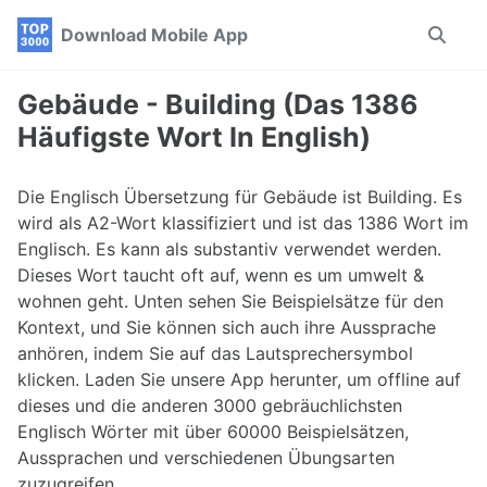
Skip
Skip
Skip
Download Mobile App
Toggle
to
to
to
search
primary
content
footer
navigation
Gebäude - Building (Das 1386
Häufigste Wort In English)
Die Englisch Übersetzung für Gebäude ist Building. Es
wird als A2-Wort klassifiziert und ist das 1386 Wort im
Englisch. Es kann als substantiv verwendet werden.
Dieses Wort taucht oft auf, wenn es um umwelt &
wohnen geht. Unten sehen Sie Beispielsätze für den
Kontext, und Sie können sich auch ihre Aussprache
anhören, indem Sie auf das Lautsprechersymbol
klicken. Laden Sie unsere App herunter, um offline auf
dieses und die anderen 3000 gebräuchlichsten
Englisch Wörter mit über 60000 Beispielsätzen,
Aussprachen und verschiedenen Übungsarten
zuzugreifen.