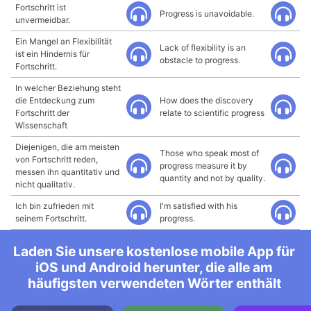
Fortschritt ist
Progress is unavoidable.
unvermeidbar.
Ein Mangel an Flexibilität
Lack of flexibility is an
ist ein Hindernis für
obstacle to progress.
Fortschritt.
In welcher Beziehung steht
die Entdeckung zum
How does the discovery
Fortschritt der
relate to scientific progress
Wissenschaft
Diejenigen, die am meisten
Those who speak most of
von Fortschritt reden,
progress measure it by
messen ihn quantitativ und
quantity and not by quality.
nicht qualitativ.
Ich bin zufrieden mit
I'm satisfied with his
seinem Fortschritt.
progress.
Laden Sie unsere kostenlose mobile App für
iOS und Android herunter, die alle am
häufigsten verwendeten Wörter enthält