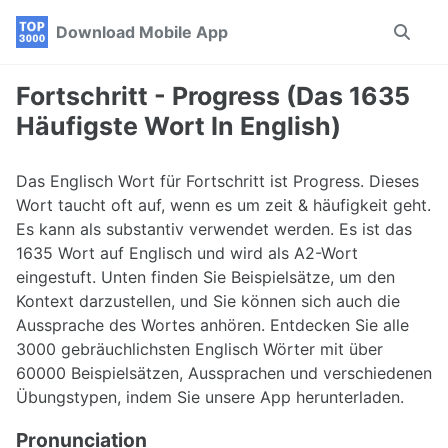
Skip
Skip
Skip
Download Mobile App
Toggle
to
to
to
search
primary
content
footer
navigation
Fortschritt - Progress (Das 1635
Häufigste Wort In English)
Das Englisch Wort für Fortschritt ist Progress. Dieses
Wort taucht oft auf, wenn es um zeit & häufigkeit geht.
Es kann als substantiv verwendet werden. Es ist das
1635 Wort auf Englisch und wird als A2-Wort
eingestuft. Unten finden Sie Beispielsätze, um den
Kontext darzustellen, und Sie können sich auch die
Aussprache des Wortes anhören. Entdecken Sie alle
3000 gebräuchlichsten Englisch Wörter mit über
60000 Beispielsätzen, Aussprachen und verschiedenen
Übungstypen, indem Sie unsere App herunterladen.
Pronunciation