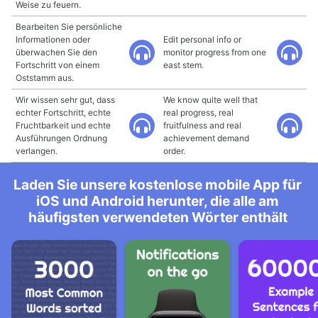
Weise zu feuern.
Bearbeiten Sie persönliche
Informationen oder
Edit personal info or
überwachen Sie den
monitor progress from one
Fortschritt von einem
east stem.
Oststamm aus.
Wir wissen sehr gut, dass
We know quite well that
echter Fortschritt, echte
real progress, real
Fruchtbarkeit und echte
fruitfulness and real
Ausführungen Ordnung
achievement demand
verlangen.
order.
Laden Sie unsere kostenlose mobile App für
iOS und Android herunter, die alle am
häufigsten verwendeten Wörter enthält