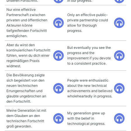
unseren Fortschritt.
in our progress.
Nur eine effektive
Partnerschaft zwischen
Only an effective public-
privaten und öffentlichen
private partnership could
Akteuren könne
allow for thorough
tiefgreifenden Fortschritt
progress.
ermöglichen.
Aber du wirst den
But eventually you see the
kontinuierlichen Fortschritt
progress and the
fühlen, wenn du dich einer
improvement if you devote
regelmäßigen Praxis
to a consistent practice.
widmest.
Die Bevölkerung zeigte
sich begeistert von den
People were enthusiastic
neuen technischen
about the new technical
Errungenschaften und
achievements and believed
glaubte ungebrochen an
wholeheartedly in progress.
den Fortschritt.
Meine Generation ist mit
My generation grew up
dem Glauben an den
with the belief in
technischen Fortschritt
technological progress.
groß geworden.