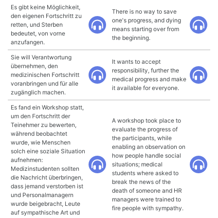
Es gibt keine Möglichkeit,
There is no way to save
den eigenen Fortschritt zu
one's progress, and dying
retten, und Sterben
means starting over from
bedeutet, von vorne
the beginning.
anzufangen.
Sie will Verantwortung
It wants to accept
übernehmen, den
responsibility, further the
medizinischen Fortschritt
medical progress and make
voranbringen und für alle
it available for everyone.
zugänglich machen.
Es fand ein Workshop statt,
um den Fortschritt der
A workshop took place to
Teinehmer zu bewerten,
evaluate the progress of
während beobachtet
the participants, while
wurde, wie Menschen
enabling an observation on
solch eine soziale Situation
how people handle social
aufnehmen:
situations; medical
Medizinstudenten sollten
students where asked to
die Nachricht überbringen,
break the news of the
dass jemand verstorben ist
death of someone and HR
und Personalmanagern
managers were trained to
wurde beigebracht, Leute
fire people with sympathy.
auf sympathische Art und