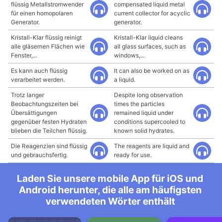
flüssig Metallstromwender
compensated liquid metal
für einen homopolaren
current collector for acyclic
Generator.
generator.
Kristall-Klar flüssig reinigt
Kristall-Klar liquid cleans
alle gläsernen Flächen wie
all glass surfaces, such as
Fenster,...
windows,...
Es kann auch flüssig
It can also be worked on as
verarbeitet werden.
a liquid.
Trotz langer
Despite long observation
Beobachtungszeiten bei
times the particles
Übersättigungen
remained liquid under
gegenüber festen Hydraten
conditions supercooled to
blieben die Teilchen flüssig.
known solid hydrates.
Die Reagenzien sind flüssig
The reagents are liquid and
und gebrauchsfertig.
ready for use.
Laden Sie unsere mobile App für iOS und
Android herunter, die alle am häufigsten
verwendeten Wörter enthält