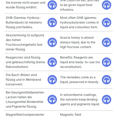
She could not eat, and had
Sie konnte nicht essen und
to be given liquid food
wurde flüssig ernährt.
infusions.
GHB (Gamma-Hydroxy-
Most often GHB (gamma-
Buttersäure) ist meistens
hydroxybutyrate) comes in
flüssig und farblos.
liquid and colourless form.
Akazienhonig ist aufgrund
Acacia honey is almost
des hohen
always liquid, due to the
Fruchtzuckergehalts fast
high fructose content.
immer flüssig.
Reagenzien sind flüssig
Benefits: Reagents are
und gebrauchsfertig (keine
liquid and ready-to-use (no
Rekonstitution).
reconstitution).
Die Bach-Blüten sind
The remedies come as a
flüssig und in Weinbrand
liquid, preserved in brandy.
konserviert.
Bei lösungsmittelbasierten
In solventborne coatings,
Lacken halten die
the solvents keep binding
Lösungsmittel Bindemittel
agents and pigments liquid.
und Pigmente flüssig.
Magnetfeld kompensierter
Magnetic field