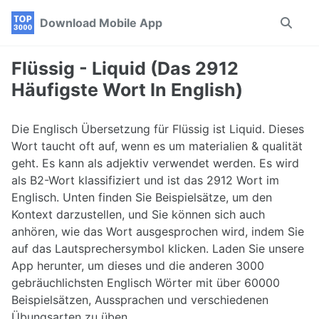
Skip
Skip
Skip
Download Mobile App
Toggle
to
to
to
search
primary
content
footer
navigation
Flüssig - Liquid (Das 2912
Häufigste Wort In English)
Die Englisch Übersetzung für Flüssig ist Liquid. Dieses
Wort taucht oft auf, wenn es um materialien & qualität
geht. Es kann als adjektiv verwendet werden. Es wird
als B2-Wort klassifiziert und ist das 2912 Wort im
Englisch. Unten finden Sie Beispielsätze, um den
Kontext darzustellen, und Sie können sich auch
anhören, wie das Wort ausgesprochen wird, indem Sie
auf das Lautsprechersymbol klicken. Laden Sie unsere
App herunter, um dieses und die anderen 3000
gebräuchlichsten Englisch Wörter mit über 60000
Beispielsätzen, Aussprachen und verschiedenen
Übungsarten zu üben.