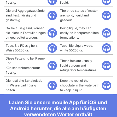
flüssig.
liquid.
Die drei Aggregatzustände
The three states of matter
sind: fest, flüssig und
are: solid, liquid and
gasförmig.
gaseous.
Da sie flüssig sind, können
Being liquid, they can
sie leicht in Formulierungen
easily be incorporated into
eingearbeitet werden.
formulations.
Tube, Bio Flüssig holz,
Tube, Bio Liquid wood,
Weiss 50250 gr.
white 50250 gr.
Diese Fette sind bei Raum-
These fats are usually
und
liquid at room and
Kühlschranktemperatur
refrigerator temperatures.
flüssig.
Die restliche Schokolade
Keep the rest of the
im Wasserbad flüssig
chocolate in the waterbath
halten.
to keep it liquid.
Laden Sie unsere mobile App für iOS und
Android herunter, die alle am häufigsten
verwendeten Wörter enthält