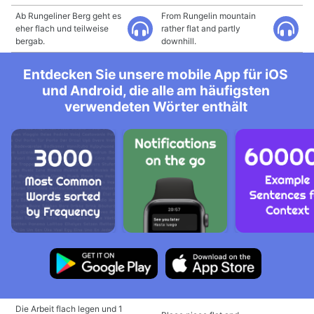
Ab Rungeliner Berg geht es
From Rungelin mountain
eher flach und teilweise
rather flat and partly
bergab.
downhill.
Entdecken Sie unsere mobile App für iOS
und Android, die alle am häufigsten
verwendeten Wörter enthält
Die Arbeit flach legen und 1