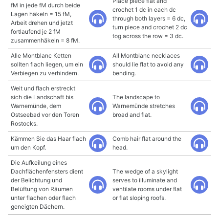
Place piece flat and
fM in jede fM durch beide
crochet 1 dc in each dc
Lagen häkeln = 15 fM,
through both layers = 6 dc,
Arbeit drehen und jetzt
turn piece and crochet 2 dc
fortlaufend je 2 fM
tog across the row = 3 dc.
zusammenhäkeln = 8 fM.
Alle Montblanc Ketten
All Montblanc necklaces
sollten flach liegen, um ein
should lie flat to avoid any
Verbiegen zu verhindern.
bending.
Weit und flach erstreckt
sich die Landschaft bis
The landscape to
Warnemünde, dem
Warnemünde stretches
Ostseebad vor den Toren
broad and flat.
Rostocks.
Kämmen Sie das Haar flach
Comb hair flat around the
um den Kopf.
head.
Die Aufkeilung eines
Dachflächenfensters dient
The wedge of a skylight
der Belichtung und
serves to illuminate and
Belüftung von Räumen
ventilate rooms under flat
unter flachen oder flach
or flat sloping roofs.
geneigten Dächern.