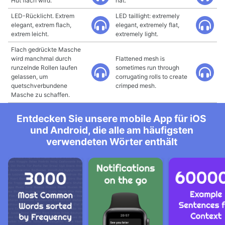
Hut flach wird.
hat.
LED-Rücklicht. Extrem
LED taillight: extremely
elegant, extrem flach,
elegant, extremely flat,
extrem leicht.
extremely light.
Flach gedrückte Masche
wird manchmal durch
Flattened mesh is
runzelnde Rollen laufen
sometimes run through
gelassen, um
corrugating rolls to create
quetschverbundene
crimped mesh.
Masche zu schaffen.
Entdecken Sie unsere mobile App für iOS
und Android, die alle am häufigsten
verwendeten Wörter enthält