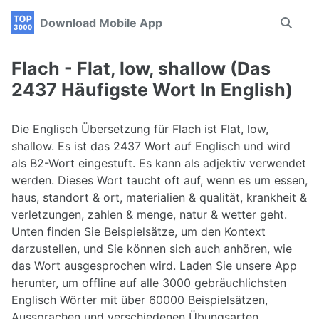
Skip
Skip
Skip
Download Mobile App
Toggle
to
to
to
search
primary
content
footer
navigation
Flach - Flat, low, shallow (Das
2437 Häufigste Wort In English)
Die Englisch Übersetzung für Flach ist Flat, low,
shallow. Es ist das 2437 Wort auf Englisch und wird
als B2-Wort eingestuft. Es kann als adjektiv verwendet
werden. Dieses Wort taucht oft auf, wenn es um essen,
haus, standort & ort, materialien & qualität, krankheit &
verletzungen, zahlen & menge, natur & wetter geht.
Unten finden Sie Beispielsätze, um den Kontext
darzustellen, und Sie können sich auch anhören, wie
das Wort ausgesprochen wird. Laden Sie unsere App
herunter, um offline auf alle 3000 gebräuchlichsten
Englisch Wörter mit über 60000 Beispielsätzen,
Aussprachen und verschiedenen Übungsarten