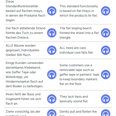
Diese
Standardfunktionalität
This standard functionality
basiert auf flachen Inlays,
is based on flat inlays in
in denen die Produkte flach
which the products lie flat.
liegen.
Der flach abfallende Strand
The flat sloping beach
formte das Tuch zu einem
formed the shawl into a flat
flachen Dreieck.
triangle.
ALLE Bäume werden
ALL trees are cast,
gegossen, individuelles
individual cast falls flat.
Gießen fällt flach.
Einige Kunden verwenden
Some customers use a
abziehbares Klebeband,
removable tape such as
wie Gaffer Tape oder
gaffer tape or painters' tape
Malerkrepp, um
to keep boundary markers
Hindernismarker flach auf
flat on the floor.
dem Boden zu befestigen.
Ihnen fehlt der Bass und
They lack bass and
insgesamt hören sie sich
basically sound flat.
flach an.
Ziehe vorsichtig, bis der
Gently pull and flatten the