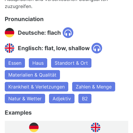
zuzugreifen.
Pronunciation
Deutsche: flach
Englisch: flat, low, shallow
Essen
Haus
Standort & Ort
Materialien & Qualität
Krankheit & Verletzungen
Zahlen & Menge
Natur & Wetter
Adjektiv
B2
Examples