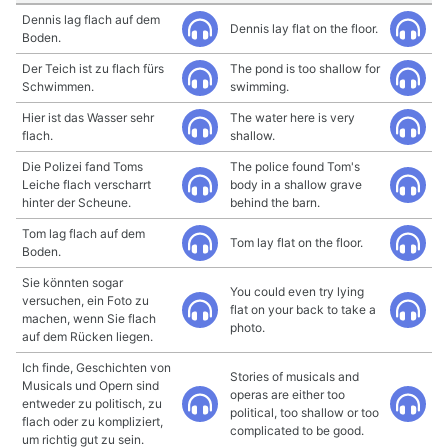
Dennis lag flach auf dem
Dennis lay flat on the floor.
Boden.
Der Teich ist zu flach fürs
The pond is too shallow for
Schwimmen.
swimming.
Hier ist das Wasser sehr
The water here is very
flach.
shallow.
Die Polizei fand Toms
The police found Tom's
Leiche flach verscharrt
body in a shallow grave
hinter der Scheune.
behind the barn.
Tom lag flach auf dem
Tom lay flat on the floor.
Boden.
Sie könnten sogar
You could even try lying
versuchen, ein Foto zu
flat on your back to take a
machen, wenn Sie flach
photo.
auf dem Rücken liegen.
Ich finde, Geschichten von
Stories of musicals and
Musicals und Opern sind
operas are either too
entweder zu politisch, zu
political, too shallow or too
flach oder zu kompliziert,
complicated to be good.
um richtig gut zu sein.