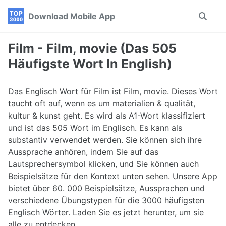
Skip
Skip
Skip
Download Mobile App
Toggle
to
to
to
search
primary
content
footer
navigation
Film - Film, movie (Das 505
Häufigste Wort In English)
Das Englisch Wort für Film ist Film, movie. Dieses Wort
taucht oft auf, wenn es um materialien & qualität,
kultur & kunst geht. Es wird als A1-Wort klassifiziert
und ist das 505 Wort im Englisch. Es kann als
substantiv verwendet werden. Sie können sich ihre
Aussprache anhören, indem Sie auf das
Lautsprechersymbol klicken, und Sie können auch
Beispielsätze für den Kontext unten sehen. Unsere App
bietet über 60. 000 Beispielsätze, Aussprachen und
verschiedene Übungstypen für die 3000 häufigsten
Englisch Wörter. Laden Sie es jetzt herunter, um sie
alle zu entdecken.