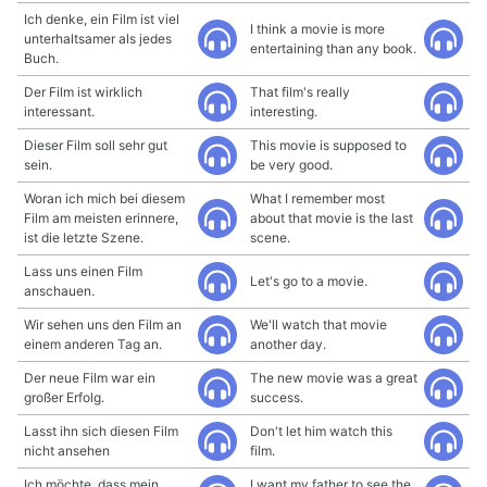
Ich denke, ein Film ist viel
I think a movie is more
unterhaltsamer als jedes
entertaining than any book.
Buch.
Der Film ist wirklich
That film's really
interessant.
interesting.
Dieser Film soll sehr gut
This movie is supposed to
sein.
be very good.
Woran ich mich bei diesem
What I remember most
Film am meisten erinnere,
about that movie is the last
ist die letzte Szene.
scene.
Lass uns einen Film
Let's go to a movie.
anschauen.
Wir sehen uns den Film an
We'll watch that movie
einem anderen Tag an.
another day.
Der neue Film war ein
The new movie was a great
großer Erfolg.
success.
Lasst ihn sich diesen Film
Don't let him watch this
nicht ansehen
film.
Ich möchte, dass mein
I want my father to see the