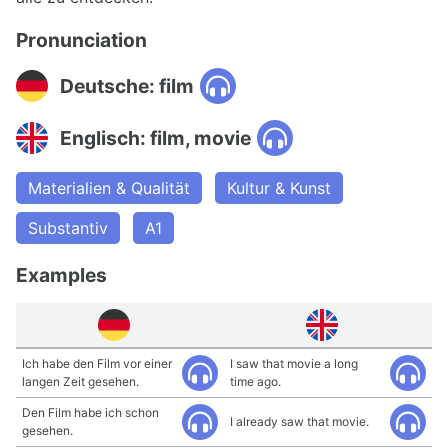
Pronunciation
Deutsche: film
Englisch: film, movie
Materialien & Qualität
Kultur & Kunst
Substantiv
A1
Examples
Ich habe den Film vor einer
I saw that movie a long
langen Zeit gesehen.
time ago.
Den Film habe ich schon
I already saw that movie.
gesehen.