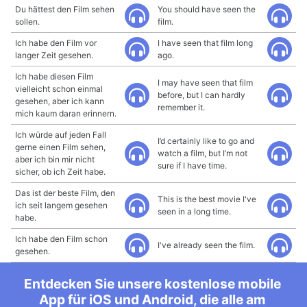
Du hättest den Film sehen
You should have seen the
sollen.
film.
Ich habe den Film vor
I have seen that film long
langer Zeit gesehen.
ago.
Ich habe diesen Film
I may have seen that film
vielleicht schon einmal
before, but I can hardly
gesehen, aber ich kann
remember it.
mich kaum daran erinnern.
Ich würde auf jeden Fall
I’d certainly like to go and
gerne einen Film sehen,
watch a film, but I’m not
aber ich bin mir nicht
sure if I have time.
sicher, ob ich Zeit habe.
Das ist der beste Film, den
This is the best movie I've
ich seit langem gesehen
seen in a long time.
habe.
Ich habe den Film schon
I've already seen the film.
gesehen.
Entdecken Sie unsere kostenlose mobile
App für iOS und Android, die alle am