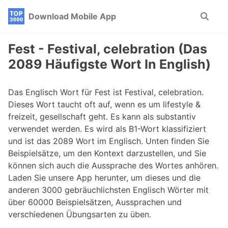
Skip
Skip
Skip
Download Mobile App
Toggle
to
to
to
search
primary
content
footer
navigation
Fest - Festival, celebration (Das
2089 Häufigste Wort In English)
Das Englisch Wort für Fest ist Festival, celebration.
Dieses Wort taucht oft auf, wenn es um lifestyle &
freizeit, gesellschaft geht. Es kann als substantiv
verwendet werden. Es wird als B1-Wort klassifiziert
und ist das 2089 Wort im Englisch. Unten finden Sie
Beispielsätze, um den Kontext darzustellen, und Sie
können sich auch die Aussprache des Wortes anhören.
Laden Sie unsere App herunter, um dieses und die
anderen 3000 gebräuchlichsten Englisch Wörter mit
über 60000 Beispielsätzen, Aussprachen und
verschiedenen Übungsarten zu üben.