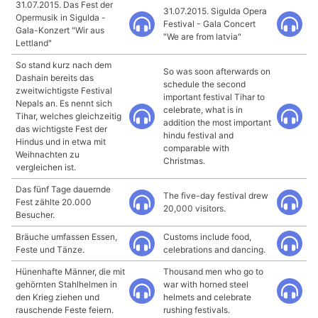
31.07.2015. Das Fest der
31.07.2015. Sigulda Opera
Opermusik in Sigulda -
Festival - Gala Concert
Gala-Konzert "Wir aus
"We are from latvia"
Lettland"
So stand kurz nach dem
So was soon afterwards on
Dashain bereits das
schedule the second
zweitwichtigste Festival
important festival Tihar to
Nepals an. Es nennt sich
celebrate, what is in
Tihar, welches gleichzeitig
addition the most important
das wichtigste Fest der
hindu festival and
Hindus und in etwa mit
comparable with
Weihnachten zu
Christmas.
vergleichen ist.
Das fünf Tage dauernde
The five-day festival drew
Fest zählte 20.000
20,000 visitors.
Besucher.
Bräuche umfassen Essen,
Customs include food,
Feste und Tänze.
celebrations and dancing.
Hünenhafte Männer, die mit
Thousand men who go to
gehörnten Stahlhelmen in
war with horned steel
den Krieg ziehen und
helmets and celebrate
rauschende Feste feiern.
rushing festivals.