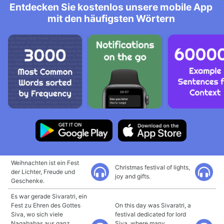
Entdecken Sie kostenlos unsere mobile App
mit den häufigsten Wörtern
Weihnachten ist ein Fest
Christmas festival of lights,
der Lichter, Freude und
joy and gifts.
Geschenke.
Es war gerade Sivaratri, ein
Fest zu Ehren des Gottes
On this day was Sivaratri, a
Siva, wo sich viele
festival dedicated for lord
Nagababas aus ganz
Siva, where many