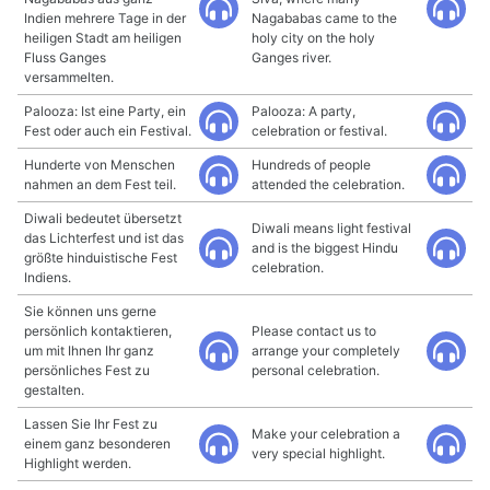
Indien mehrere Tage in der
Nagababas came to the
heiligen Stadt am heiligen
holy city on the holy
Fluss Ganges
Ganges river.
versammelten.
Palooza: Ist eine Party, ein
Palooza: A party,
Fest oder auch ein Festival.
celebration or festival.
Hunderte von Menschen
Hundreds of people
nahmen an dem Fest teil.
attended the celebration.
Diwali bedeutet übersetzt
Diwali means light festival
das Lichterfest und ist das
and is the biggest Hindu
größte hinduistische Fest
celebration.
Indiens.
Sie können uns gerne
persönlich kontaktieren,
Please contact us to
um mit Ihnen Ihr ganz
arrange your completely
persönliches Fest zu
personal celebration.
gestalten.
Lassen Sie Ihr Fest zu
Make your celebration a
einem ganz besonderen
very special highlight.
Highlight werden.