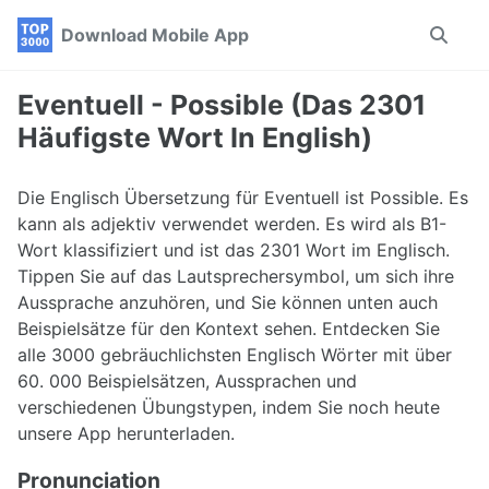
Skip
Skip
Skip
Download Mobile App
Toggle
to
to
to
search
primary
content
footer
navigation
Eventuell - Possible (Das 2301
Häufigste Wort In English)
Die Englisch Übersetzung für Eventuell ist Possible. Es
kann als adjektiv verwendet werden. Es wird als B1-
Wort klassifiziert und ist das 2301 Wort im Englisch.
Tippen Sie auf das Lautsprechersymbol, um sich ihre
Aussprache anzuhören, und Sie können unten auch
Beispielsätze für den Kontext sehen. Entdecken Sie
alle 3000 gebräuchlichsten Englisch Wörter mit über
60. 000 Beispielsätzen, Aussprachen und
verschiedenen Übungstypen, indem Sie noch heute
unsere App herunterladen.
Pronunciation