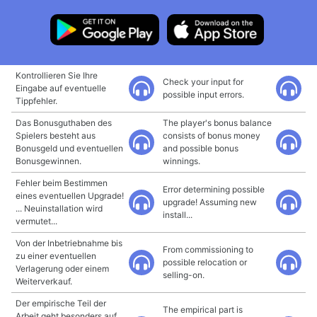
Kontrollieren Sie Ihre
Check your input for
Eingabe auf eventuelle
possible input errors.
Tippfehler.
Das Bonusguthaben des
The player's bonus balance
Spielers besteht aus
consists of bonus money
Bonusgeld und eventuellen
and possible bonus
Bonusgewinnen.
winnings.
Fehler beim Bestimmen
Error determining possible
eines eventuellen Upgrade!
upgrade! Assuming new
... Neuinstallation wird
install...
vermutet...
Von der Inbetriebnahme bis
From commissioning to
zu einer eventuellen
possible relocation or
Verlagerung oder einem
selling-on.
Weiterverkauf.
Der empirische Teil der
The empirical part is
Arbeit geht besonders auf