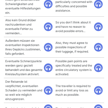
particularly concerned with
Schwierigkeiten und
difficulties and possible
eventuelle Hilfestellungen
assistance.
ein.
Also kein Grund drüber
So you don't think about it
nachzudenken und
and have no reason to
eventuelle Fehler zu
avoid possible errors...
vermeiden...
Außerdem müssen sie
Also, they must agree to
eventuellen Inspektionen
possible inspections of
Ihres Gepäcks zustimmen,
their luggage, if required.
falls gefordert.
Eventuelle Schmerzpunkte
Possible pain points are
werden ganz gezielt
specifically treated and the
behandelt und das gesamte
entire circulatory system is
Kreislaufsystem aktiviert.
activated.
Der Reisende ist
verpflichtet, eventuellen
The traveller is required to
Schaden zu vermeiden und
avoid or limit any loss as
so weit wie möglich
much as possible.
einzugrenzen.