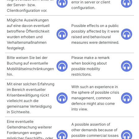
error in server or client
der Server- bzw.
configuration.
Clientkonfiguration vor.
Mögliche Auswirkungen
auf eine davon eventuell
Possible effects on a public
betroffene Öffentlichkeit
possibly affected by it were
wurden erhoben und
raised and behavioural
Verhaltensmaßnahmen
measures were determined.
festgelegt.
Bitte weisen Sie bei der
Please make a remark
Buchung auf eventuelle
when booking about
Mobilitätseinschränkungen
possible mobility
hin.
restrictions.
Mit einer solchen Erfahrung
With such an experience in
im Bereich eventueller
the sphere of possible crisis
Krisenbewältigung rückt
management, common
vielleicht auch die
defence might also come
gemeinsame Verteidigung
into view.
in Sichtweite.
Eine eventuelle
A possible assertion of
Geltendmachung weiterer
other demands because of
Forderungen wegen
possible commercial losses
möglicher Geschäfts- oder