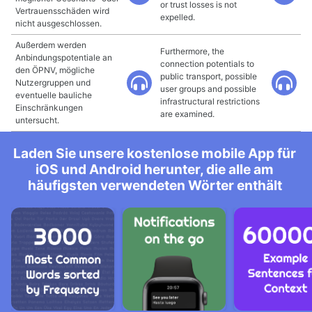
or trust losses is not
Vertrauensschäden wird
expelled.
nicht ausgeschlossen.
Außerdem werden
Furthermore, the
Anbindungspotentiale an
connection potentials to
den ÖPNV, mögliche
public transport, possible
Nutzergruppen und
user groups and possible
eventuelle bauliche
infrastructural restrictions
Einschränkungen
are examined.
untersucht.
Laden Sie unsere kostenlose mobile App für
iOS und Android herunter, die alle am
häufigsten verwendeten Wörter enthält