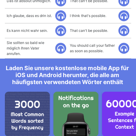
Das ist absolut unmöglich.
That can't be possible.
Ich glaube, dass es drin ist.
I think that's possible.
Es kann nicht wahr sein.
That can't be possible.
Sie sollten so bald wie
You should call your father
möglich Ihren Vater
as soon as possible.
anrufen.
Laden Sie unsere kostenlose mobile App für
iOS und Android herunter, die alle am
häufigsten verwendeten Wörter enthält