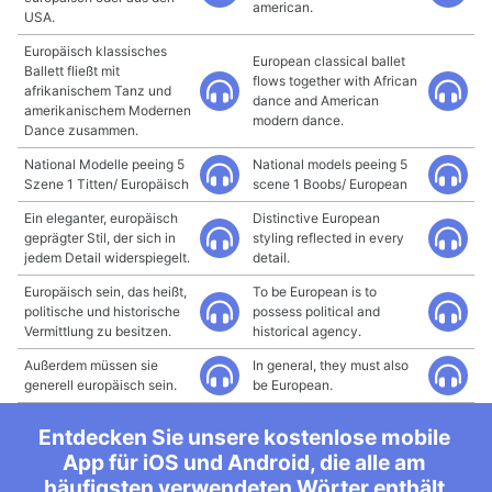
american.
USA.
Europäisch klassisches
European classical ballet
Ballett fließt mit
flows together with African
afrikanischem Tanz und
dance and American
amerikanischem Modernen
modern dance.
Dance zusammen.
National Modelle peeing 5
National models peeing 5
Szene 1 Titten/ Europäisch
scene 1 Boobs/ European
Ein eleganter, europäisch
Distinctive European
geprägter Stil, der sich in
styling reflected in every
jedem Detail widerspiegelt.
detail.
Europäisch sein, das heißt,
To be European is to
politische und historische
possess political and
Vermittlung zu besitzen.
historical agency.
Außerdem müssen sie
In general, they must also
generell europäisch sein.
be European.
Entdecken Sie unsere kostenlose mobile
App für iOS und Android, die alle am
häufigsten verwendeten Wörter enthält