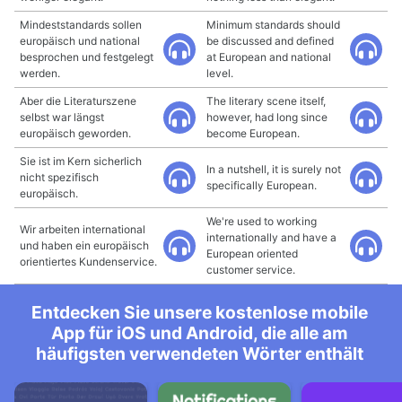
Mindeststandards sollen
Minimum standards should
europäisch und national
be discussed and defined
besprochen und festgelegt
at European and national
werden.
level.
Aber die Literaturszene
The literary scene itself,
selbst war längst
however, had long since
europäisch geworden.
become European.
Sie ist im Kern sicherlich
In a nutshell, it is surely not
nicht spezifisch
specifically European.
europäisch.
We're used to working
Wir arbeiten international
internationally and have a
und haben ein europäisch
European oriented
orientiertes Kundenservice.
customer service.
Entdecken Sie unsere kostenlose mobile
App für iOS und Android, die alle am
häufigsten verwendeten Wörter enthält