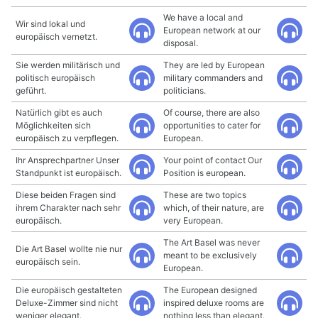
We have a local and
Wir sind lokal und
European network at our
europäisch vernetzt.
disposal.
Sie werden militärisch und
They are led by European
politisch europäisch
military commanders and
geführt.
politicians.
Natürlich gibt es auch
Of course, there are also
Möglichkeiten sich
opportunities to cater for
europäisch zu verpflegen.
European.
Ihr Ansprechpartner Unser
Your point of contact Our
Standpunkt ist europäisch.
Position is european.
Diese beiden Fragen sind
These are two topics
ihrem Charakter nach sehr
which, of their nature, are
europäisch.
very European.
The Art Basel was never
Die Art Basel wollte nie nur
meant to be exclusively
europäisch sein.
European.
Die europäisch gestalteten
The European designed
Deluxe-Zimmer sind nicht
inspired deluxe rooms are
weniger elegant.
nothing less than elegant.