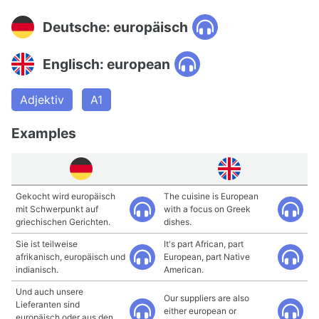
Deutsche: europäisch
Englisch: european
Adjektiv
A1
Examples
Gekocht wird europäisch
The cuisine is European
mit Schwerpunkt auf
with a focus on Greek
griechischen Gerichten.
dishes.
Sie ist teilweise
It's part African, part
afrikanisch, europäisch und
European, part Native
indianisch.
American.
Und auch unsere
Our suppliers are also
Lieferanten sind
either european or
europäisch oder aus den