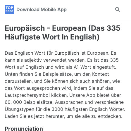
Skip
Skip
Skip
Download Mobile App
Toggle
to
to
to
search
primary
content
footer
navigation
Europäisch - European (Das 335
Häufigste Wort In English)
Das Englisch Wort für Europäisch ist European. Es
kann als adjektiv verwendet werden. Es ist das 335
Wort auf Englisch und wird als A1-Wort eingestuft.
Unten finden Sie Beispielsätze, um den Kontext
darzustellen, und Sie können sich auch anhören, wie
das Wort ausgesprochen wird, indem Sie auf das
Lautsprechersymbol klicken. Unsere App bietet über
60. 000 Beispielsätze, Aussprachen und verschiedene
Übungstypen für die 3000 häufigsten Englisch Wörter.
Laden Sie es jetzt herunter, um sie alle zu entdecken.
Pronunciation