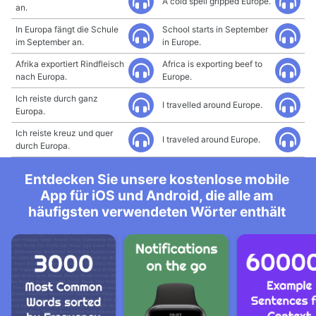
A cold spell gripped Europe.
an.
In Europa fängt die Schule
School starts in September
im September an.
in Europe.
Afrika exportiert Rindfleisch
Africa is exporting beef to
nach Europa.
Europe.
Ich reiste durch ganz
I travelled around Europe.
Europa.
Ich reiste kreuz und quer
I traveled around Europe.
durch Europa.
Entdecken Sie unsere kostenlose mobile
App für iOS und Android, die alle am
häufigsten verwendeten Wörter enthält