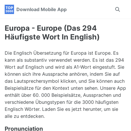
Skip
Skip
Skip
Download Mobile App
Toggle
to
to
to
search
primary
content
footer
navigation
Europa - Europe (Das 294
Häufigste Wort In English)
Die Englisch Übersetzung für Europa ist Europe. Es
kann als substantiv verwendet werden. Es ist das 294
Wort auf Englisch und wird als A1-Wort eingestuft. Sie
können sich ihre Aussprache anhören, indem Sie auf
das Lautsprechersymbol klicken, und Sie können auch
Beispielsätze für den Kontext unten sehen. Unsere App
enthält über 60. 000 Beispielsätze, Aussprachen und
verschiedene Übungstypen für die 3000 häufigsten
Englisch Wörter. Laden Sie es jetzt herunter, um sie
alle zu entdecken.
Pronunciation