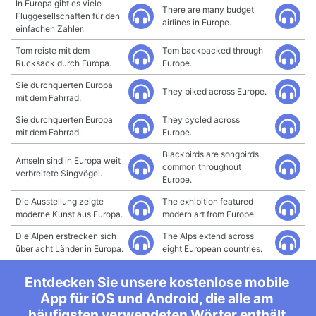
In Europa gibt es viele
There are many budget
Fluggesellschaften für den
airlines in Europe.
einfachen Zahler.
Tom reiste mit dem
Tom backpacked through
Rucksack durch Europa.
Europe.
Sie durchquerten Europa
They biked across Europe.
mit dem Fahrrad.
Sie durchquerten Europa
They cycled across
mit dem Fahrrad.
Europe.
Blackbirds are songbirds
Amseln sind in Europa weit
common throughout
verbreitete Singvögel.
Europe.
Die Ausstellung zeigte
The exhibition featured
moderne Kunst aus Europa.
modern art from Europe.
Die Alpen erstrecken sich
The Alps extend across
über acht Länder in Europa.
eight European countries.
Entdecken Sie unsere kostenlose mobile
App für iOS und Android, die alle am
häufigsten verwendeten Wörter enthält