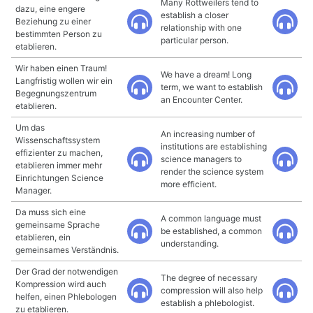
Many Rottweilers tend to
dazu, eine engere
establish a closer
Beziehung zu einer
relationship with one
bestimmten Person zu
particular person.
etablieren.
Wir haben einen Traum!
We have a dream! Long
Langfristig wollen wir ein
term, we want to establish
Begegnungszentrum
an Encounter Center.
etablieren.
Um das
An increasing number of
Wissenschaftssystem
institutions are establishing
effizienter zu machen,
science managers to
etablieren immer mehr
render the science system
Einrichtungen Science
more efficient.
Manager.
Da muss sich eine
A common language must
gemeinsame Sprache
be established, a common
etablieren, ein
understanding.
gemeinsames Verständnis.
Der Grad der notwendigen
The degree of necessary
Kompression wird auch
compression will also help
helfen, einen Phlebologen
establish a phlebologist.
zu etablieren.