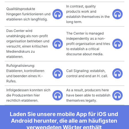
In contrast, quality
Qualitätsprodukte
products work and
hingegen funktionieren und
establish themselves in the
etablieren sich langfristig.
long term.
Das Center wird
The Center is managed
unabhängig als non-profit
independently as a non-
organisation betrieben und
profit organisation and tries
versucht, einen kritischen
to establish a critical
Mediendiskurs zu
discourse about media.
etablieren.
Rufsignalisierung:
Etablieren, kontrollieren
Call Signaling: establish,
und beenden eines H.-
control and end an H. call.
Rufes.
Infolgedessen konnten sich
As a result, producers here
die Produzenten hier
have been able to establish
rechtlich etablieren.
themselves legally.
Laden Sie unsere mobile App für iOS und
Android herunter, die alle am häufigsten
verwendeten Wörter enthält