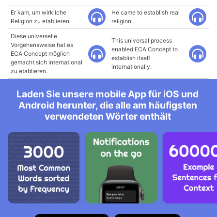
Er kam, um wirkliche
He came to establish real
Religion zu etablieren.
religion.
Diese universelle
This universal process
Vorgehensweise hat es
enabled ECA Concept to
ECA Concept möglich
establish itself
gemacht sich international
internationally.
zu etablieren.
Laden Sie unsere mobile App für iOS und
Android herunter, die alle am häufigsten
verwendeten Wörter enthält