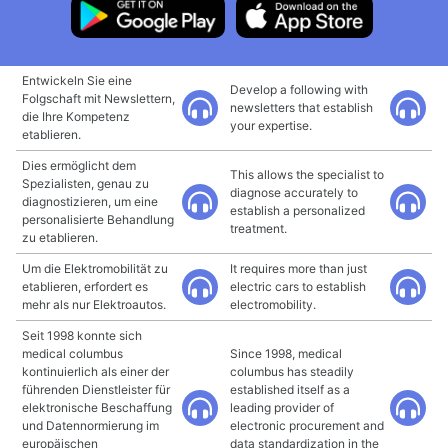
Entwickeln Sie eine
Develop a following with
Folgschaft mit Newslettern,
newsletters that establish
die Ihre Kompetenz
your expertise.
etablieren.
Dies ermöglicht dem
This allows the specialist to
Spezialisten, genau zu
diagnose accurately to
diagnostizieren, um eine
establish a personalized
personalisierte Behandlung
treatment.
zu etablieren.
Um die Elektromobilität zu
It requires more than just
etablieren, erfordert es
electric cars to establish
mehr als nur Elektroautos.
electromobility.
Seit 1998 konnte sich
medical columbus
Since 1998, medical
kontinuierlich als einer der
columbus has steadily
führenden Dienstleister für
established itself as a
elektronische Beschaffung
leading provider of
und Datennormierung im
electronic procurement and
europäischen
data standardization in the