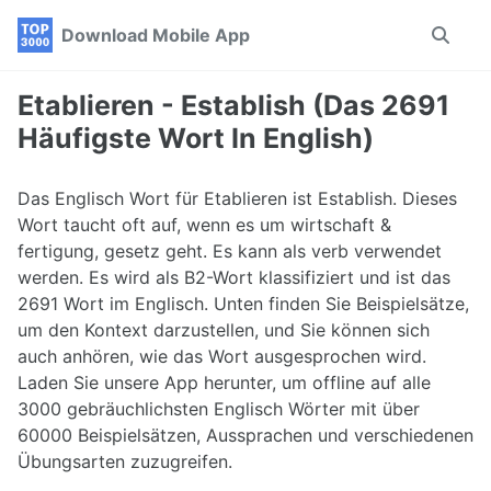
Skip
Skip
Skip
Download Mobile App
Toggle
to
to
to
search
primary
content
footer
navigation
Etablieren - Establish (Das 2691
Häufigste Wort In English)
Das Englisch Wort für Etablieren ist Establish. Dieses
Wort taucht oft auf, wenn es um wirtschaft &
fertigung, gesetz geht. Es kann als verb verwendet
werden. Es wird als B2-Wort klassifiziert und ist das
2691 Wort im Englisch. Unten finden Sie Beispielsätze,
um den Kontext darzustellen, und Sie können sich
auch anhören, wie das Wort ausgesprochen wird.
Laden Sie unsere App herunter, um offline auf alle
3000 gebräuchlichsten Englisch Wörter mit über
60000 Beispielsätzen, Aussprachen und verschiedenen
Übungsarten zuzugreifen.