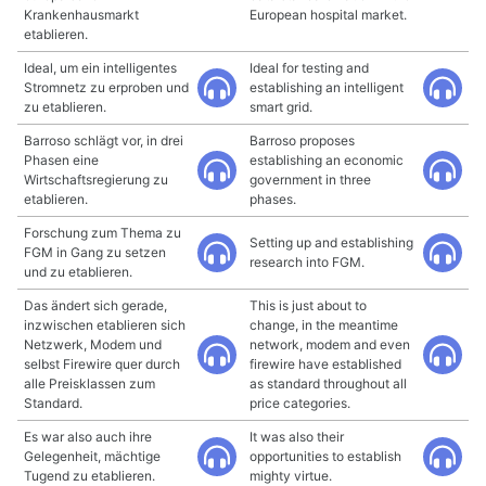
Krankenhausmarkt
European hospital market.
etablieren.
Ideal, um ein intelligentes
Ideal for testing and
Stromnetz zu erproben und
establishing an intelligent
zu etablieren.
smart grid.
Barroso schlägt vor, in drei
Barroso proposes
Phasen eine
establishing an economic
Wirtschaftsregierung zu
government in three
etablieren.
phases.
Forschung zum Thema zu
Setting up and establishing
FGM in Gang zu setzen
research into FGM.
und zu etablieren.
Das ändert sich gerade,
This is just about to
inzwischen etablieren sich
change, in the meantime
Netzwerk, Modem und
network, modem and even
selbst Firewire quer durch
firewire have established
alle Preisklassen zum
as standard throughout all
Standard.
price categories.
Es war also auch ihre
It was also their
Gelegenheit, mächtige
opportunities to establish
Tugend zu etablieren.
mighty virtue.