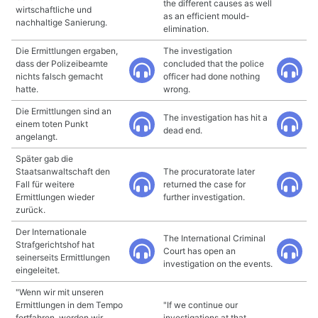
the different causes as well
wirtschaftliche und
as an efficient mould-
nachhaltige Sanierung.
elimination.
Die Ermittlungen ergaben,
The investigation
dass der Polizeibeamte
concluded that the police
nichts falsch gemacht
officer had done nothing
hatte.
wrong.
Die Ermittlungen sind an
The investigation has hit a
einem toten Punkt
dead end.
angelangt.
Später gab die
Staatsanwaltschaft den
The procuratorate later
Fall für weitere
returned the case for
Ermittlungen wieder
further investigation.
zurück.
Der Internationale
The International Criminal
Strafgerichtshof hat
Court has open an
seinerseits Ermittlungen
investigation on the events.
eingeleitet.
"Wenn wir mit unseren
Ermittlungen in dem Tempo
"If we continue our
fortfahren, werden wir
investigations at that