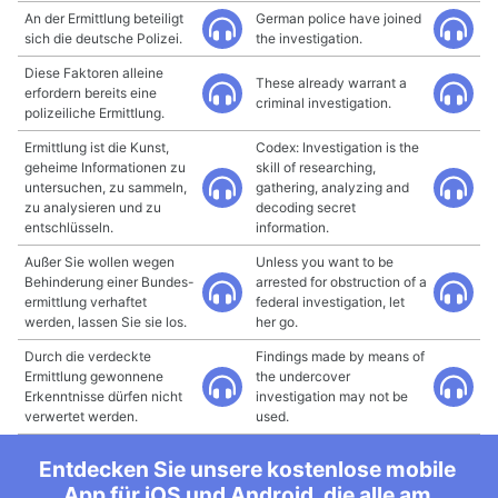
An der Ermittlung beteiligt
German police have joined
sich die deutsche Polizei.
the investigation.
Diese Faktoren alleine
These already warrant a
erfordern bereits eine
criminal investigation.
polizeiliche Ermittlung.
Ermittlung ist die Kunst,
Codex: Investigation is the
geheime Informationen zu
skill of researching,
untersuchen, zu sammeln,
gathering, analyzing and
zu analysieren und zu
decoding secret
entschlüsseln.
information.
Außer Sie wollen wegen
Unless you want to be
Behinderung einer Bundes-
arrested for obstruction of a
ermittlung verhaftet
federal investigation, let
werden, lassen Sie sie los.
her go.
Durch die verdeckte
Findings made by means of
Ermittlung gewonnene
the undercover
Erkenntnisse dürfen nicht
investigation may not be
verwertet werden.
used.
Entdecken Sie unsere kostenlose mobile
App für iOS und Android, die alle am