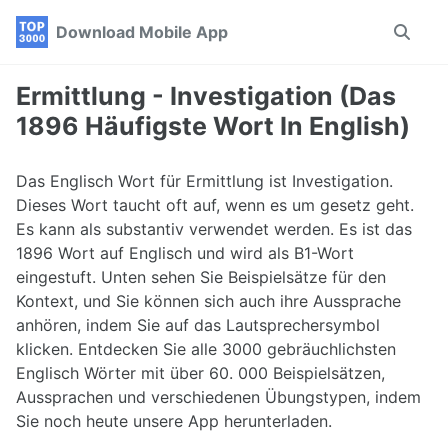
Skip
Skip
Skip
Download Mobile App
Toggle
to
to
to
search
primary
content
footer
navigation
Ermittlung - Investigation (Das
1896 Häufigste Wort In English)
Das Englisch Wort für Ermittlung ist Investigation.
Dieses Wort taucht oft auf, wenn es um gesetz geht.
Es kann als substantiv verwendet werden. Es ist das
1896 Wort auf Englisch und wird als B1-Wort
eingestuft. Unten sehen Sie Beispielsätze für den
Kontext, und Sie können sich auch ihre Aussprache
anhören, indem Sie auf das Lautsprechersymbol
klicken. Entdecken Sie alle 3000 gebräuchlichsten
Englisch Wörter mit über 60. 000 Beispielsätzen,
Aussprachen und verschiedenen Übungstypen, indem
Sie noch heute unsere App herunterladen.