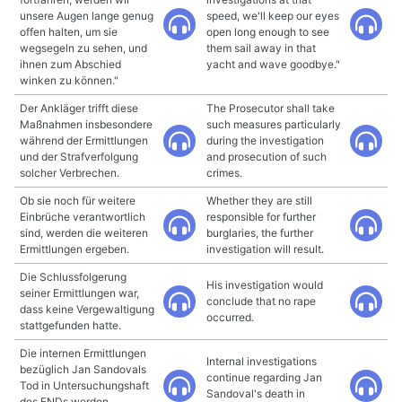
unsere Augen lange genug
speed, we'll keep our eyes
offen halten, um sie
open long enough to see
wegsegeln zu sehen, und
them sail away in that
ihnen zum Abschied
yacht and wave goodbye."
winken zu können."
Der Ankläger trifft diese
The Prosecutor shall take
Maßnahmen insbesondere
such measures particularly
während der Ermittlungen
during the investigation
und der Strafverfolgung
and prosecution of such
solcher Verbrechen.
crimes.
Ob sie noch für weitere
Whether they are still
Einbrüche verantwortlich
responsible for further
sind, werden die weiteren
burglaries, the further
Ermittlungen ergeben.
investigation will result.
Die Schlussfolgerung
His investigation would
seiner Ermittlungen war,
conclude that no rape
dass keine Vergewaltigung
occurred.
stattgefunden hatte.
Die internen Ermittlungen
Internal investigations
bezüglich Jan Sandovals
continue regarding Jan
Tod in Untersuchungshaft
Sandoval's death in
des FNDs werden