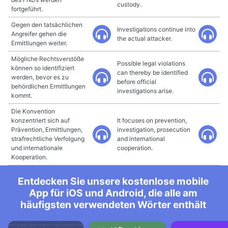
custody.
fortgeführt.
Gegen den tatsächlichen
Investigations continue into
Angreifer gehen die
the actual attacker.
Ermittlungen weiter.
Mögliche Rechtsverstöße
Possible legal violations
können so identifiziert
can thereby be identified
werden, bevor es zu
before official
behördlichen Ermittlungen
investigations arise.
kommt.
Die Konvention
konzentriert sich auf
It focuses on prevention,
Prävention, Ermittlungen,
investigation, prosecution
strafrechtliche Verfolgung
and international
und internationale
cooperation.
Kooperation.
Entdecken Sie unsere kostenlose mobile
App für iOS und Android, die alle am
häufigsten verwendeten Wörter enthält