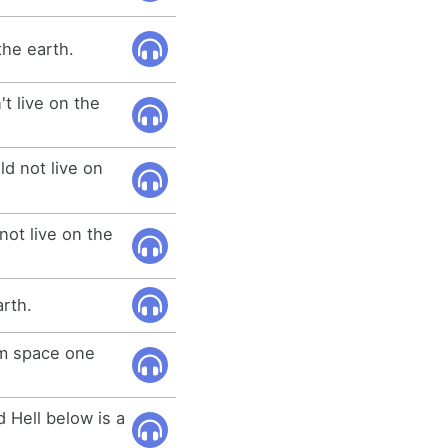
the earth.
t live on the
uld not live on
not live on the
arth.
rom space one
Hell below is a