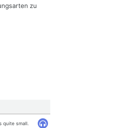
ungsarten zu
 quite small.