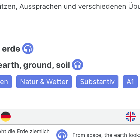
ätzen, Aussprachen und verschiedenen Üb
n
 erde
earth, ground, soil
nen
Natur & Wetter
Substantiv
A1
ht die Erde ziemlich
From space, the earth looks