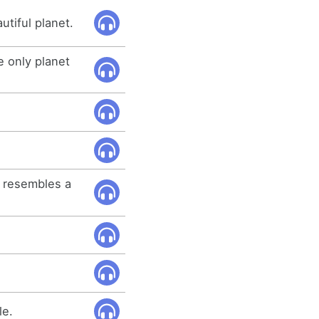
utiful planet.
e only planet
 resembles a
le.