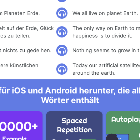
em Planeten Erde.
We all live on planet Earth.
it auf der Erde, Glück
The only way on Earth to m
 es zu teilen.
happiness is to divide it.
t nichts zu gedeihen.
Nothing seems to grow in th
ere künstlichen
Today our artificial satellit
around the earth.
ür iOS und Android herunter, die 
Wörter enthält