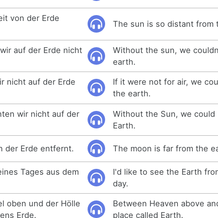
eit von der Erde
The sun is so distant from 
ir auf der Erde nicht
Without the sun, we couldn'
earth.
r nicht auf der Erde
If it were not for air, we co
the earth.
en wir nicht auf der
Without the Sun, we could 
Earth.
n der Erde entfernt.
The moon is far from the e
 eines Tages aus dem
I'd like to see the Earth f
day.
 oben und der Hölle
Between Heaven above and 
mens Erde.
place called Earth.