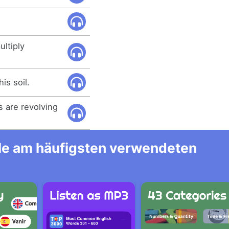
ultiply
is soil.
es are revolving
alle am häufigsten verwendeten