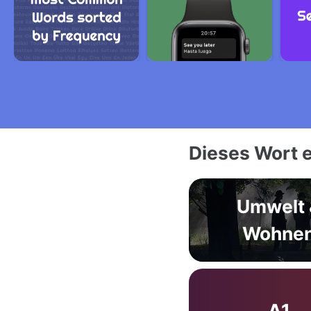
Dieses Wort e
Umwelt 
Wohne
A1