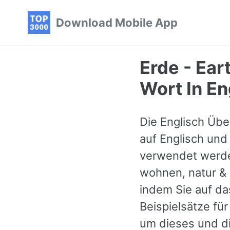
Skip
Skip
Skip
Download Mobile App
to
to
to
primary
content
footer
navigation
Erde - Ear
Wort In En
Die Englisch Über
auf Englisch und 
verwendet werde
wohnen, natur & 
indem Sie auf da
Beispielsätze fü
um dieses und di