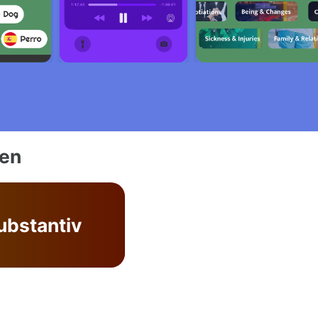
ien
ubstantiv