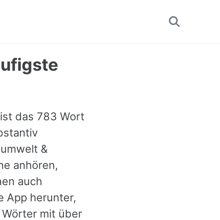
Toggle
search
äufigste
 ist das 783 Wort
bstantiv
 umwelt &
he anhören,
nen auch
e App herunter,
 Wörter mit über