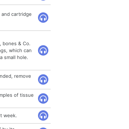
 and cartridge
s, bones & Co.
ags, which can
a small hole.
ended, remove
mples of tissue
xt week.