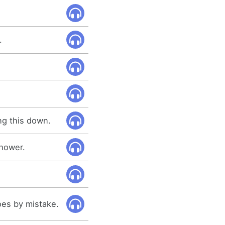
.
ng this down.
shower.
es by mistake.