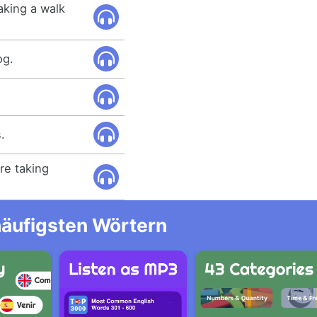
aking a walk
og.
.
re taking
häufigsten Wörtern