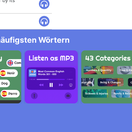
 by its
häufigsten Wörtern