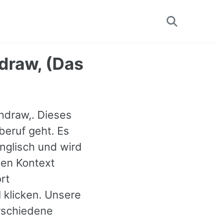
Toggle
search
draw, (Das
hdraw,. Dieses
beruf geht. Es
nglisch und wird
den Kontext
rt
 klicken. Unsere
rschiedene