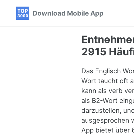
Skip
Skip
Skip
Download Mobile App
to
to
to
primary
content
footer
navigation
Entnehmen
2915 Häufi
Das Englisch Wor
Wort taucht oft 
kann als verb ve
als B2-Wort eing
darzustellen, un
ausgesprochen wi
App bietet über 