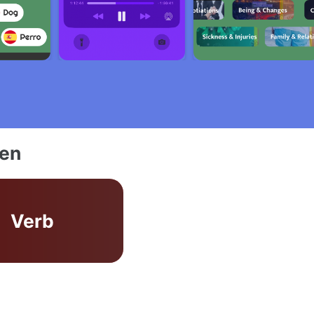
ien
Verb