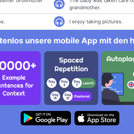
seiner Großmutter
The baby was taken care of
grandmother.
os.
I enjoy taking pictures.
tenlos unsere mobile App mit den 