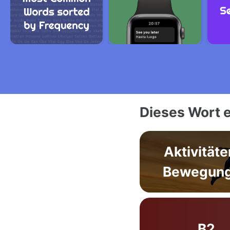
Dieses Wort e
Aktivitäte
Bewegun
B2