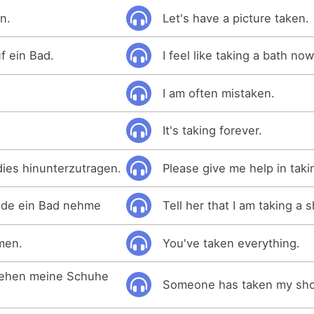
n.
Let's have a picture taken.
uf ein Bad.
I feel like taking a bath now
I am often mistaken.
It's taking forever.
 dies hinunterzutragen.
Please give me help in taki
rade ein Bad nehme
Tell her that I am taking a 
men.
You've taken everything.
sehen meine Schuhe
Someone has taken my sho