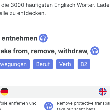
die 3000 häufigsten Englisch Wörter. Laden
 alle zu entdecken.
n
: entnehmen
take from, remove, withdraw,
Bewegungen
Beruf
Verb
B2
olie entfernen und
Remove protective transpar
.
take out scent bags.