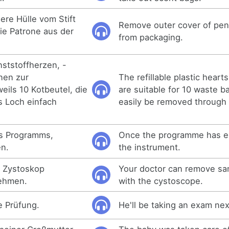
ere Hülle vom Stift
Remove outer cover of pen
ie Patrone aus der
from packaging.
nststoffherzen, -
nen zur
The refillable plastic heart
eils 10 Kotbeutel, die
are suitable for 10 waste b
s Loch einfach
easily be removed through 
s Programms,
Once the programme has 
n.
the instrument.
m Zystoskop
Your doctor can remove sa
ehmen.
with the cystoscope.
e Prüfung.
He'll be taking an exam ne