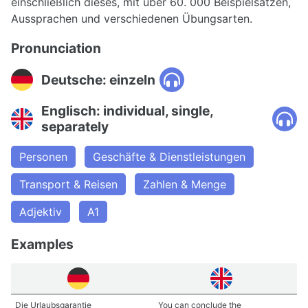
einschließlich dieses, mit über 60. 000 Beispielsätzen,
Aussprachen und verschiedenen Übungsarten.
Pronunciation
Deutsche: einzeln
Englisch: individual, single,
separately
Personen
Geschäfte & Dienstleistungen
Transport & Reisen
Zahlen & Menge
Adjektiv
A1
Examples
Die Urlaubsgarantie
You can conclude the