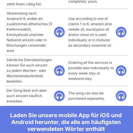
completely yours.
steht Ihnen völlig frei.
Verwendung nach
Anspruch 6, wobei als
Use according to one of
zusätzliches ätherisches Öl
claims 1 to 6, wherein pine
Kiefernnadelöl,
needle oil, eucalyptus oil
Eukalyptusöl und/oder
and/or clove oil is used
Nelkenöl einzeln oder in
individually or in mixtures
Mischungen verwendet
as secondary essential oil.
wird.
Sämtliche Dienstleistungen
Ordering all the services is
können Sie auch einzeln
possible also individually to
zu jedem Wochen- oder
every week stay or
Wochenendaufenthalt
weekend stay.
bestellen.
Der Song lässt sich aber
The song can also be
auch einzeln käuflich
purchased separately.
erwerben.
Laden Sie unsere mobile App für iOS und
Android herunter, die alle am häufigsten
verwendeten Wörter enthält