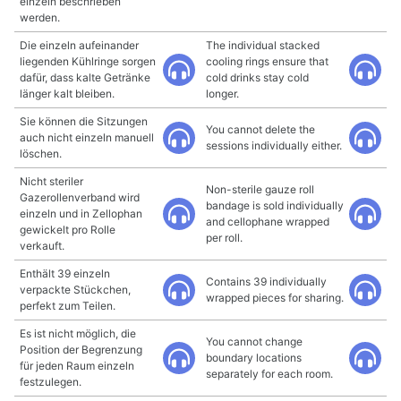
einzeln beschrieben
werden.
Die einzeln aufeinander
The individual stacked
liegenden Kühlringe sorgen
cooling rings ensure that
dafür, dass kalte Getränke
cold drinks stay cold
länger kalt bleiben.
longer.
Sie können die Sitzungen
You cannot delete the
auch nicht einzeln manuell
sessions individually either.
löschen.
Nicht steriler
Non-sterile gauze roll
Gazerollenverband wird
bandage is sold individually
einzeln und in Zellophan
and cellophane wrapped
gewickelt pro Rolle
per roll.
verkauft.
Enthält 39 einzeln
Contains 39 individually
verpackte Stückchen,
wrapped pieces for sharing.
perfekt zum Teilen.
Es ist nicht möglich, die
You cannot change
Position der Begrenzung
boundary locations
für jeden Raum einzeln
separately for each room.
festzulegen.