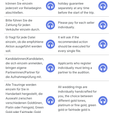
können Sie einzeln
holiday guarantee
jederzeit vor Reisebeginn
separately at any time
abschließen.
before the start of the trip.
Bitte führen Sie die
Please pay for each seller
Zahlung für jeden
individually.
Verkäufer einzeln durch.
Er fragt für jede Datei
It will ask if the
einzeln, ob die empfohlene
recommended action
Aktion ausgeführt werden
should be executed for
soll.
every single file.
Kandidatinnen/Kandidaten,
die sich einzeln anmelden,
Applicants who register
bringen eigene
individually must bring a
Partnerinnen/Partner für
partner to the audition.
die Aufnahmeprüfung mit.
Alle Trauringe werden
All wedding rings are
einzeln für Sie in
individually handcrafted for
Handarbeit hergestellt, die
you, the choice between
Auswahl zwischen
different gold tones,
verschiedenen Goldtönen,
platinum or fine gold, green
Platin oder Feingold, Green
gold or fairtrade gold is
Gold oder Fairtrade-Gold