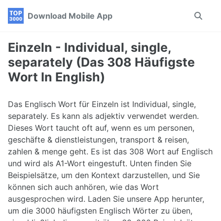
Skip
Skip
Skip
Download Mobile App
Toggle
to
to
to
search
primary
content
footer
navigation
Einzeln - Individual, single,
separately (Das 308 Häufigste
Wort In English)
Das Englisch Wort für Einzeln ist Individual, single,
separately. Es kann als adjektiv verwendet werden.
Dieses Wort taucht oft auf, wenn es um personen,
geschäfte & dienstleistungen, transport & reisen,
zahlen & menge geht. Es ist das 308 Wort auf Englisch
und wird als A1-Wort eingestuft. Unten finden Sie
Beispielsätze, um den Kontext darzustellen, und Sie
können sich auch anhören, wie das Wort
ausgesprochen wird. Laden Sie unsere App herunter,
um die 3000 häufigsten Englisch Wörter zu üben,