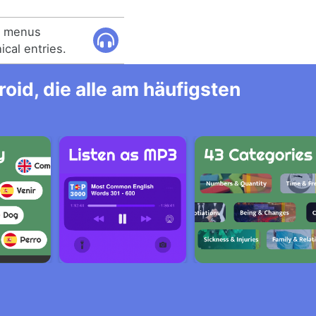
t menus
cal entries.
id, die alle am häufigsten