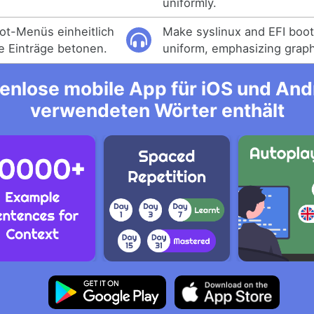
uniformly.
ot-Menüs einheitlich
Make syslinux and EFI boo
e Einträge betonen.
uniform, emphasizing graphi
enlose mobile App für iOS und Andro
verwendeten Wörter enthält