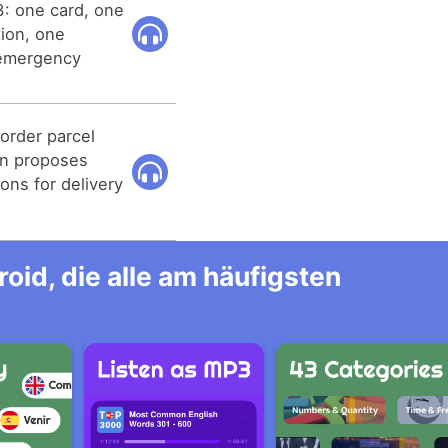
3: one card, one
tion, one
 emergency
order parcel
on proposes
ons for delivery
id, die alle am häufigsten