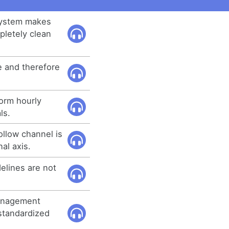
system makes
pletely clean
ee and therefore
orm hourly
ls.
ollow channel is
al axis.
elines are not
anagement
 standardized