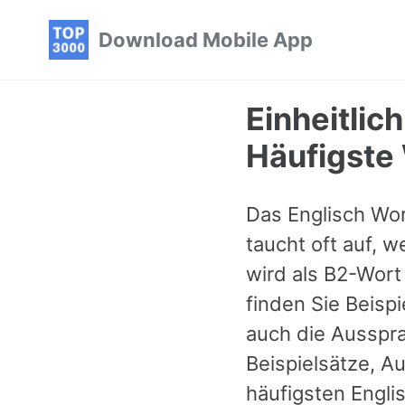
Skip
Skip
Skip
Download Mobile App
to
to
to
primary
content
footer
navigation
Einheitlic
Häufigste 
Das Englisch Wort
taucht oft auf, 
wird als B2-Wort
finden Sie Beisp
auch die Ausspr
Beispielsätze, 
häufigsten Englis