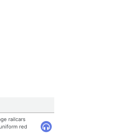
ge railcars
uniform red