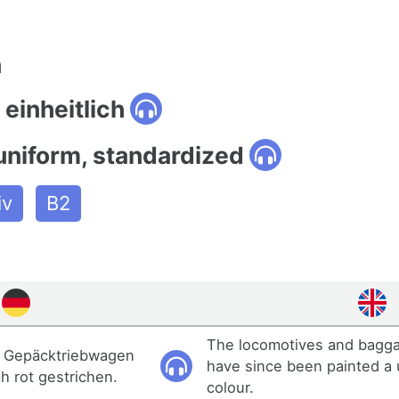
n
einheitlich
uniform, standardized
iv
B2
The locomotives and bagga
d Gepäcktriebwagen
have since been painted a 
ch rot gestrichen.
colour.