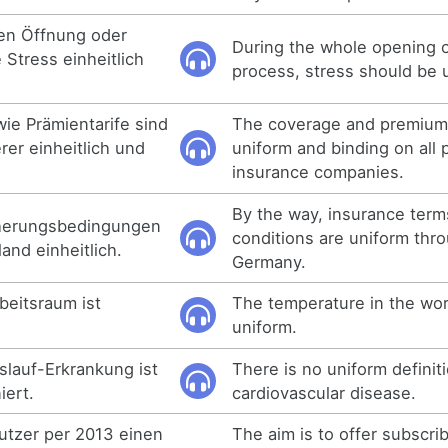
en Öffnung oder
During the whole opening o
 Stress einheitlich
process, stress should be 
e Prämientarife sind
The coverage and premium 
erer einheitlich und
uniform and binding on all 
insurance companies.
By the way, insurance term
cherungsbedingungen
conditions are uniform thr
and einheitlich.
Germany.
beitsraum ist
The temperature in the wor
uniform.
slauf-Erkrankung ist
There is no uniform definit
iert.
cardiovascular disease.
nutzer per 2013 einen
The aim is to offer subscri