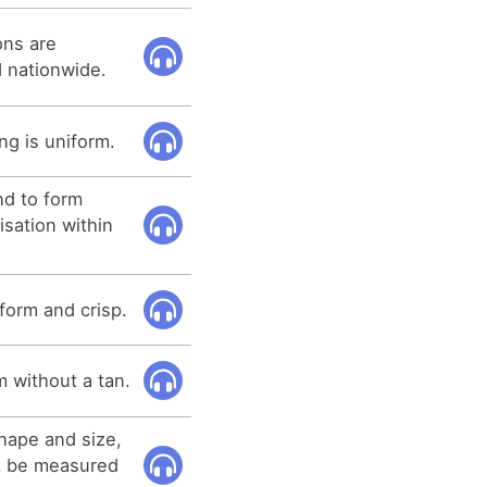
ons are
 nationwide.
ng is uniform.
nd to form
sation within
iform and crisp.
m without a tan.
hape and size,
ot be measured