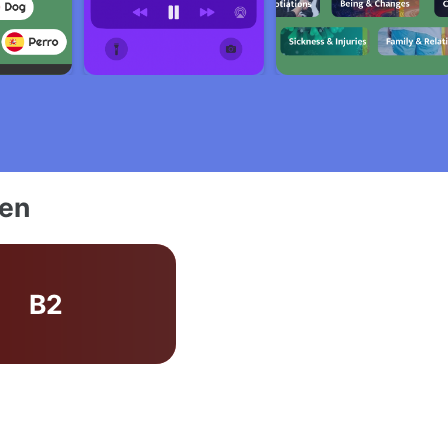
ien
B2