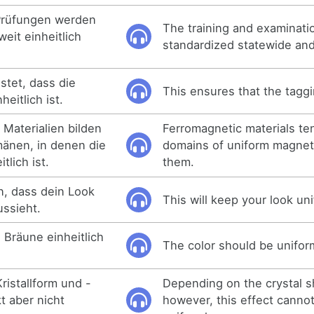
Prüfungen werden
The training and examinati
eit einheitlich
standardized statewide and
stet, dass die
This ensures that the taggi
eitlich ist.
 Materialien bilden
Ferromagnetic materials te
änen, in denen die
domains of uniform magneti
tlich ist.
them.
n, dass dein Look
This will keep your look un
ussieht.
 Bräune einheitlich
The color should be unifor
ristallform und -
Depending on the crystal s
kt aber nicht
however, this effect cann