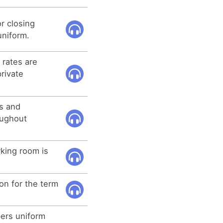
r closing
uniform.
rates are
private
s and
oughout
king room is
ion for the term
bers uniform