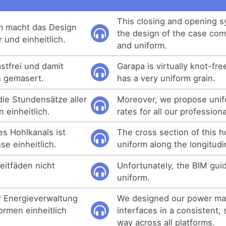
This closing and opening 
m macht das Design
the design of the case com
und einheitlich.
and uniform.
astfrei und damit
Garapa is virtually knot-fr
h gemasert.
has a very uniform grain.
die Stundensätze aller
Moreover, we propose unif
 einheitlich.
rates for all our professiona
es Hohlkanals ist
The cross section of this h
se einheitlich.
uniform along the longitudin
eitfäden nicht
Unfortunately, the BIM guid
uniform.
ur Energieverwaltung
We designed our power m
formen einheitlich
interfaces in a consistent,
way across all platforms.