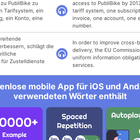
 zu PubliBike zu
access to PubliBike by 201
in Tarifsystem, ein
tariff system, one subscrip
, ein Konto, eine
invoice, one account, one
number.
reitende
In order to improve cross-b
erbessern, schlägt die
delivery, the EU Commissi
itliche
uniform information obligati
 für Zustelldienste
services.
enlose mobile App für iOS und Andro
verwendeten Wörter enthält