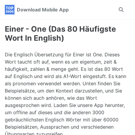
Skip
Skip
Skip
Download Mobile App
Toggle
to
to
to
search
primary
content
footer
navigation
Einer - One (Das 80 Häufigste
Wort In English)
Die Englisch Übersetzung für Einer ist One. Dieses
Wort taucht oft auf, wenn es um eigentum, zeit &
häufigkeit, zahlen & menge geht. Es ist das 80 Wort
auf Englisch und wird als A1-Wort eingestuft. Es kann
als pronomen verwendet werden. Unten finden Sie
Beispielsätze, um den Kontext darzustellen, und Sie
können sich auch anhören, wie das Wort
ausgesprochen wird. Laden Sie unsere App herunter,
um offline auf dieses und die anderen 3000
gebräuchlichsten Englisch Wörter mit über 60000
Beispielsätzen, Aussprachen und verschiedenen
Übungsarten zuzugreifen.