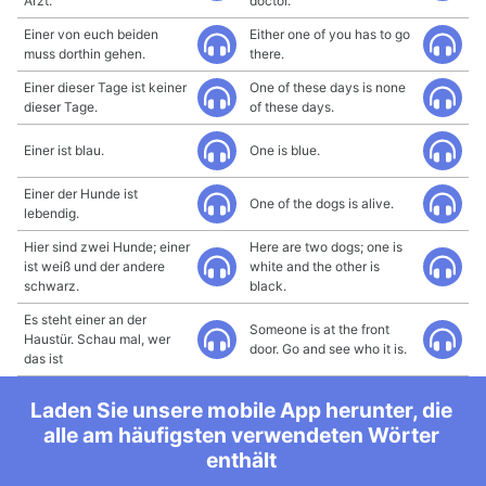
Arzt.
doctor.
Einer von euch beiden
Either one of you has to go
muss dorthin gehen.
there.
Einer dieser Tage ist keiner
One of these days is none
dieser Tage.
of these days.
Einer ist blau.
One is blue.
Einer der Hunde ist
One of the dogs is alive.
lebendig.
Hier sind zwei Hunde; einer
Here are two dogs; one is
ist weiß und der andere
white and the other is
schwarz.
black.
Es steht einer an der
Someone is at the front
Haustür. Schau mal, wer
door. Go and see who it is.
das ist
Laden Sie unsere mobile App herunter, die
alle am häufigsten verwendeten Wörter
enthält