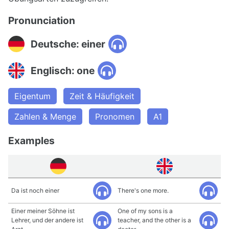
Pronunciation
Deutsche: einer
Englisch: one
Eigentum
Zeit & Häufigkeit
Zahlen & Menge
Pronomen
A1
Examples
Da ist noch einer
There's one more.
Einer meiner Söhne ist
One of my sons is a
Lehrer, und der andere ist
teacher, and the other is a