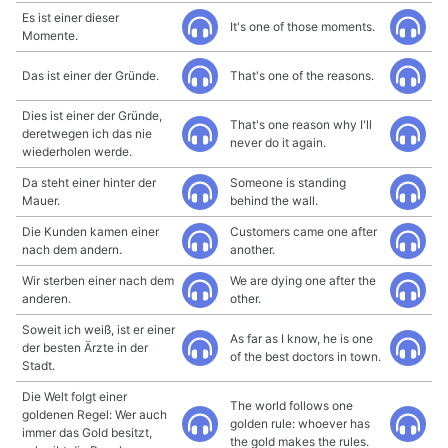
Es ist einer dieser
It's one of those moments.
Momente.
Das ist einer der Gründe.
That's one of the reasons.
Dies ist einer der Gründe,
That's one reason why I'll
deretwegen ich das nie
never do it again.
wiederholen werde.
Da steht einer hinter der
Someone is standing
Mauer.
behind the wall.
Die Kunden kamen einer
Customers came one after
nach dem andern.
another.
Wir sterben einer nach dem
We are dying one after the
anderen.
other.
Soweit ich weiß, ist er einer
As far as I know, he is one
der besten Ärzte in der
of the best doctors in town.
Stadt.
Die Welt folgt einer
The world follows one
goldenen Regel: Wer auch
golden rule: whoever has
immer das Gold besitzt,
the gold makes the rules.