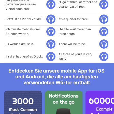
I'll go at three, or rather at a
beziehungsweise um
quarter past three.
Viertel nach drei.
Jetzt ist es Viertel vor drei.
It's a quarter to three.
Ich musste mehr als drei
I had to wait more than
Stunden warten.
three hours.
Es werden drei sein.
There will be three.
All three of you are very
Ihr drei habt großes Glück.
lucky.
Entdecken Sie unsere mobile App für iOS
und Android, die alle am häufigsten
verwendeten Wörter enthält