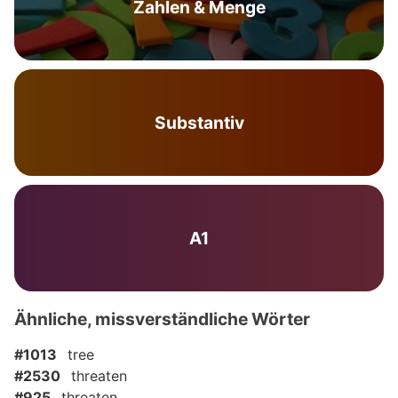
Zahlen & Menge
Substantiv
A1
Ähnliche, missverständliche Wörter
#1013
tree
#2530
threaten
#925
threaten