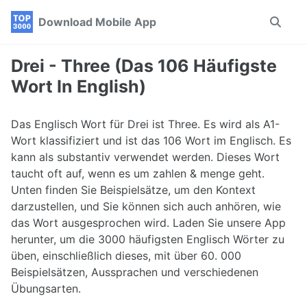
Skip
Skip
Skip
Download Mobile App
Toggle
to
to
to
search
primary
content
footer
navigation
Drei - Three (Das 106 Häufigste
Wort In English)
Das Englisch Wort für Drei ist Three. Es wird als A1-
Wort klassifiziert und ist das 106 Wort im Englisch. Es
kann als substantiv verwendet werden. Dieses Wort
taucht oft auf, wenn es um zahlen & menge geht.
Unten finden Sie Beispielsätze, um den Kontext
darzustellen, und Sie können sich auch anhören, wie
das Wort ausgesprochen wird. Laden Sie unsere App
herunter, um die 3000 häufigsten Englisch Wörter zu
üben, einschließlich dieses, mit über 60. 000
Beispielsätzen, Aussprachen und verschiedenen
Übungsarten.