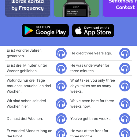
Er ist vor drei Jahren
He died three years ago.
gestorben.
Er ist drei Minuten unter
He was underwater for
Wasser geblieben.
three minutes.
Wofür du nur drei Tage
What takes you only three
brauchst, brauche ich drei
days, takes me as many
Wochen.
weeks.
Wir sind schon seit drei
We've been here for three
Wochen hier.
weeks now.
Du hast drei Wochen.
You've got three weeks.
Er war drei Monate lang an
He was at the front for
der Front.
three months.