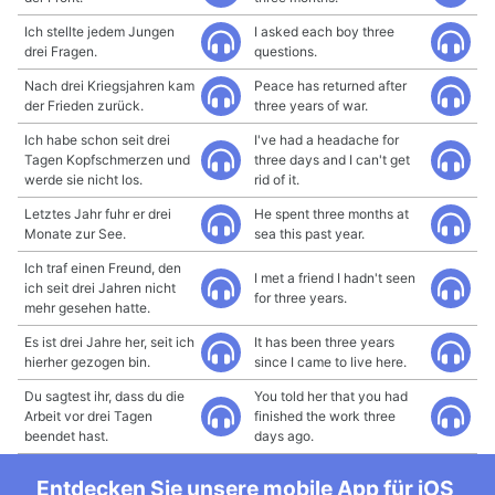
Ich stellte jedem Jungen
I asked each boy three
drei Fragen.
questions.
Nach drei Kriegsjahren kam
Peace has returned after
der Frieden zurück.
three years of war.
Ich habe schon seit drei
I've had a headache for
Tagen Kopfschmerzen und
three days and I can't get
werde sie nicht los.
rid of it.
Letztes Jahr fuhr er drei
He spent three months at
Monate zur See.
sea this past year.
Ich traf einen Freund, den
I met a friend I hadn't seen
ich seit drei Jahren nicht
for three years.
mehr gesehen hatte.
Es ist drei Jahre her, seit ich
It has been three years
hierher gezogen bin.
since I came to live here.
Du sagtest ihr, dass du die
You told her that you had
Arbeit vor drei Tagen
finished the work three
beendet hast.
days ago.
Entdecken Sie unsere mobile App für iOS