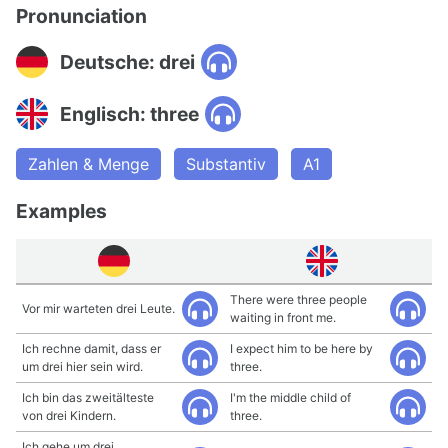
Pronunciation
Deutsche: drei
Englisch: three
Zahlen & Menge
Substantiv
A1
Examples
There were three people
Vor mir warteten drei Leute.
waiting in front me.
Ich rechne damit, dass er
I expect him to be here by
um drei hier sein wird.
three.
Ich bin das zweitälteste
I'm the middle child of
von drei Kindern.
three.
Ich gehe um drei