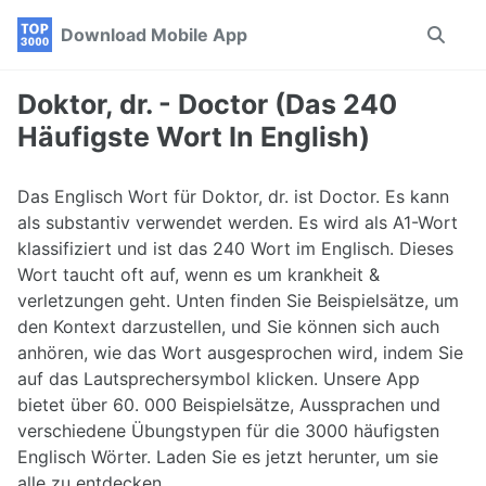
Skip
Skip
Skip
Download Mobile App
Toggle
to
to
to
search
primary
content
footer
navigation
Doktor, dr. - Doctor (Das 240
Häufigste Wort In English)
Das Englisch Wort für Doktor, dr. ist Doctor. Es kann
als substantiv verwendet werden. Es wird als A1-Wort
klassifiziert und ist das 240 Wort im Englisch. Dieses
Wort taucht oft auf, wenn es um krankheit &
verletzungen geht. Unten finden Sie Beispielsätze, um
den Kontext darzustellen, und Sie können sich auch
anhören, wie das Wort ausgesprochen wird, indem Sie
auf das Lautsprechersymbol klicken. Unsere App
bietet über 60. 000 Beispielsätze, Aussprachen und
verschiedene Übungstypen für die 3000 häufigsten
Englisch Wörter. Laden Sie es jetzt herunter, um sie
alle zu entdecken.