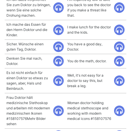
Sie zum Doktor zu bringen,
you back to see the doctor
wenn Sie eine solche
if you make a threat like
Drohung machen.
that.
Ich mache das Essen für
I make lunch for the doctor
den Herrn Doktor und die
and the kids.
Kinder.
Sicher. Wünsche einen
You have a good day,
guten Tag, Doktor.
Doctor.
Denken Sie mal nach,
You do the math, doctor.
Doktor.
Es ist nicht einfach für
Well, it's not easy for a
einen Doktor so etwas zu
doctor to say this, but
sagen, aber, Hals und
break a leg.
Beinbruch.
Frau Doktor hält
medizinische Stethoskop
Woman doctor holding
und arbeiten mit modernen
medical stethoscope and
medizinischen Ikonen
working with modern
#158107576Mehr Bilder
medical icons #158107576
sehen