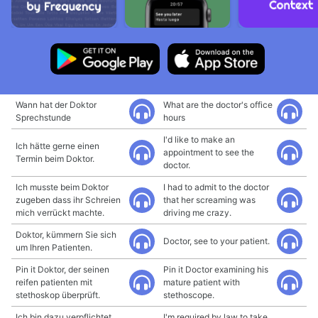
Wann hat der Doktor
What are the doctor's office
Sprechstunde
hours
I'd like to make an
Ich hätte gerne einen
appointment to see the
Termin beim Doktor.
doctor.
Ich musste beim Doktor
I had to admit to the doctor
zugeben dass ihr Schreien
that her screaming was
mich verrückt machte.
driving me crazy.
Doktor, kümmern Sie sich
Doctor, see to your patient.
um Ihren Patienten.
Pin it Doktor, der seinen
Pin it Doctor examining his
reifen patienten mit
mature patient with
stethoskop überprüft.
stethoscope.
Ich bin dazu verpflichtet
I'm required by law to take