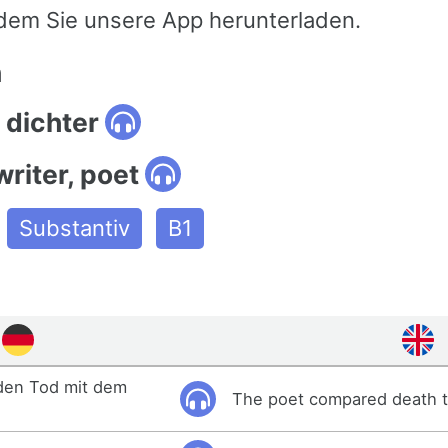
dem Sie unsere App herunterladen.
n
 dichter
writer, poet
Substantiv
B1
 den Tod mit dem
The poet compared death t