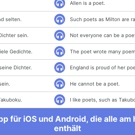
Allen is a poet.
nd selten.
Such poets as Milton are ra
Dichter sein.
Not everyone can be a poe
iele Gedichte.
The poet wrote many poem
seine Dichter.
England is proud of her poe
sein.
He cannot be a poet.
Takuboku.
I like poets, such as Takub
p für iOS und Android, die alle a
enthält