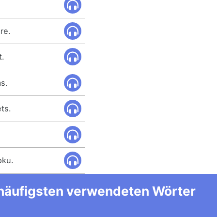
re.
t.
s.
ts.
oku.
m häufigsten verwendeten Wörter