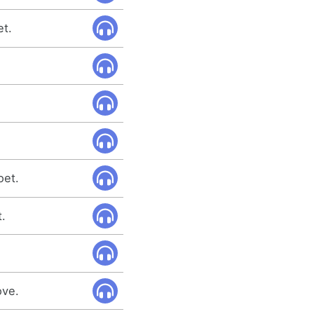
et.
oet.
.
ove.