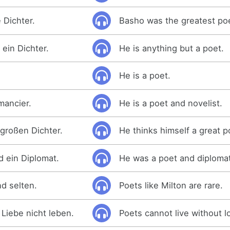
 Dichter.
Basho was the greatest po
s ein Dichter.
He is anything but a poet.
He is a poet.
mancier.
He is a poet and novelist.
n großen Dichter.
He thinks himself a great p
d ein Diplomat.
He was a poet and diplomat
nd selten.
Poets like Milton are rare.
Liebe nicht leben.
Poets cannot live without l