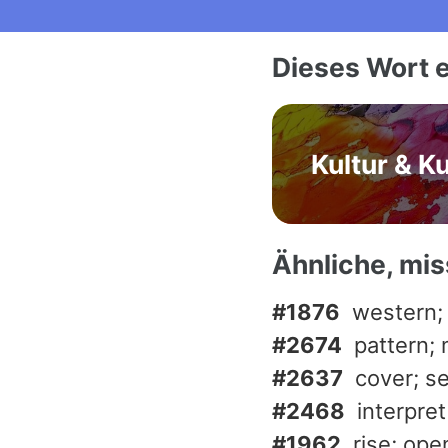
Dieses Wort e
Kultur & K
Ähnliche, mi
#1876
western;
#2674
pattern;
#2637
cover; se
#2468
interpret
#1962
rise; ope