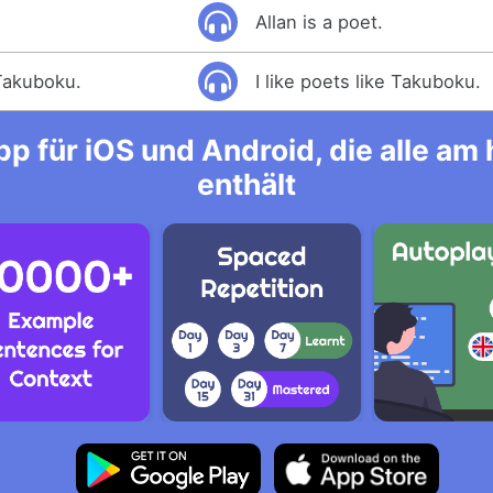
Allan is a poet.
Takuboku.
I like poets like Takuboku.
p für iOS und Android, die alle a
enthält