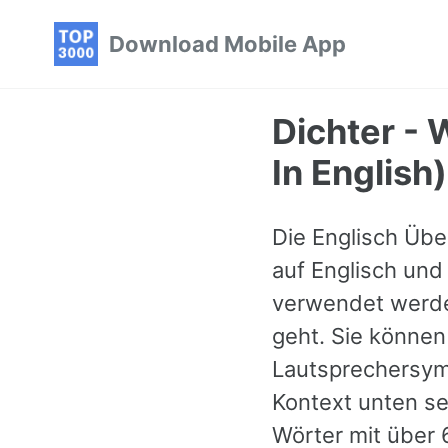
Skip
Skip
Skip
Download Mobile App
to
to
to
primary
content
footer
navigation
Dichter - 
In English)
Die Englisch Über
auf Englisch und 
verwendet werden
geht. Sie können
Lautsprechersymb
Kontext unten se
Wörter mit über