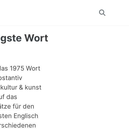
Toggle
search
igste Wort
 das 1975 Wort
bstantiv
kultur & kunst
uf das
ätze für den
sten Englisch
erschiedenen