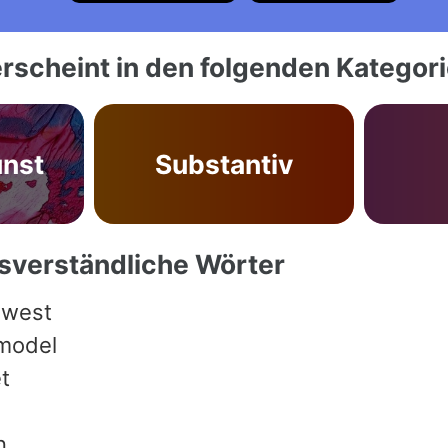
rscheint in den folgenden Kategor
unst
Substantiv
ssverständliche Wörter
 west
 model
t
n