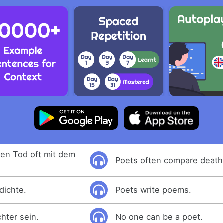
den Tod oft mit dem
Poets often compare death 
dichte.
Poets write poems.
hter sein.
No one can be a poet.