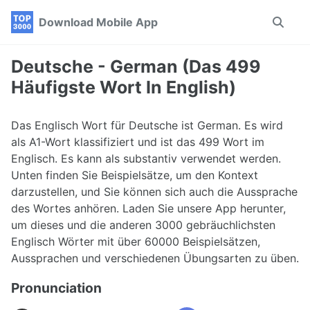
Skip
Skip
Skip
Download Mobile App
Toggle
to
to
to
search
primary
content
footer
navigation
Deutsche - German (Das 499
Häufigste Wort In English)
Das Englisch Wort für Deutsche ist German. Es wird
als A1-Wort klassifiziert und ist das 499 Wort im
Englisch. Es kann als substantiv verwendet werden.
Unten finden Sie Beispielsätze, um den Kontext
darzustellen, und Sie können sich auch die Aussprache
des Wortes anhören. Laden Sie unsere App herunter,
um dieses und die anderen 3000 gebräuchlichsten
Englisch Wörter mit über 60000 Beispielsätzen,
Aussprachen und verschiedenen Übungsarten zu üben.
Pronunciation