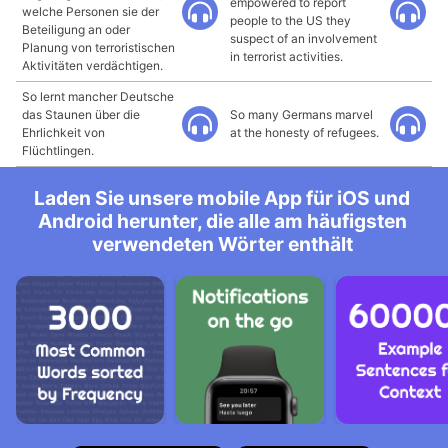
empowered to report
welche Personen sie der
people to the US they
Beteiligung an oder
suspect of an involvement
Planung von terroristischen
in terrorist activities.
Aktivitäten verdächtigen.
So lernt mancher Deutsche
das Staunen über die
So many Germans marvel
Ehrlichkeit von
at the honesty of refugees.
Flüchtlingen.
Laden Sie unsere mobile App für iOS und
Android herunter, die alle am häufigsten
verwendeten Wörter enthält