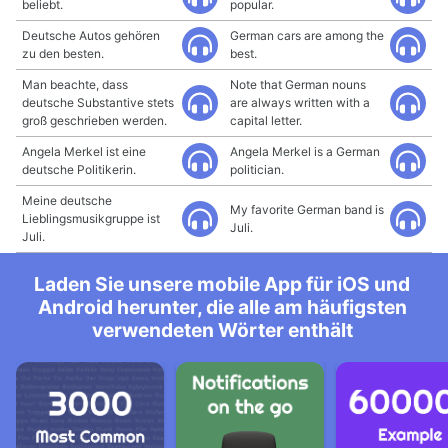
beliebt.
popular.
Deutsche Autos gehören
German cars are among the
zu den besten.
best.
Man beachte, dass
Note that German nouns
deutsche Substantive stets
are always written with a
groß geschrieben werden.
capital letter.
Angela Merkel ist eine
Angela Merkel is a German
deutsche Politikerin.
politician.
Meine deutsche
My favorite German band is
Lieblingsmusikgruppe ist
Juli.
Juli.
Laden Sie unsere mobile App für iOS und
Android herunter, die alle am häufigsten
verwendeten Wörter enthält