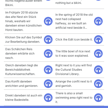
nichts tragend außer einem
nothing but a bikini.
Bikini.
Im Frühjahr 2018 stürzte
In the spring of 2018 the old
das alte Nest ein Stück
nest had collapsed
hinab, weshalb wir
halfway, so we built an
daneben einen künstlichen
artificial nest beside it...
Horst bauten.
Klicken Sie auf das Symbol
Click the Edit icon beside it.
zur Bearbeitung daneben.
Das Schälchen Reis
The little bowl of rice next
daneben erklärte sich
to it was soon explained.
rasch.
Gleich daneben liegt die
Right next to it you will find
Bereichsbibliothek
the Cultural Studies
Kulturwissenschaften.
Divisional Library.
Das Konfit daneben
Arrange the confit next to it
anrichten und garnieren.
and garnish.
There is also a small
Direkt daneben ist auch ein
swimming area right next to
kleine Badestelle.
it.