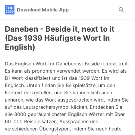
Skip
Skip
Skip
Download Mobile App
Toggle
to
to
to
search
primary
content
footer
navigation
Daneben - Beside it, next to it
(Das 1939 Häufigste Wort In
English)
Das Englisch Wort für Daneben ist Beside it, next to it.
Es kann als pronomen verwendet werden. Es wird als
B1-Wort klassifiziert und ist das 1939 Wort im
Englisch. Unten finden Sie Beispielsätze, um den
Kontext darzustellen, und Sie können sich auch
anhören, wie das Wort ausgesprochen wird, indem Sie
auf das Lautsprechersymbol klicken. Entdecken Sie
alle 3000 gebräuchlichsten Englisch Wörter mit über
60. 000 Beispielsätzen, Aussprachen und
verschiedenen Übungstypen, indem Sie noch heute