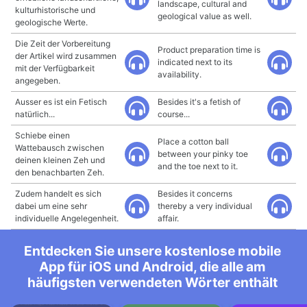
landscape, cultural and
kulturhistorische und
geological value as well.
geologische Werte.
Die Zeit der Vorbereitung
Product preparation time is
der Artikel wird zusammen
indicated next to its
mit der Verfügbarkeit
availability.
angegeben.
Ausser es ist ein Fetisch
Besides it's a fetish of
natürlich...
course...
Schiebe einen
Place a cotton ball
Wattebausch zwischen
between your pinky toe
deinen kleinen Zeh und
and the toe next to it.
den benachbarten Zeh.
Zudem handelt es sich
Besides it concerns
dabei um eine sehr
thereby a very individual
individuelle Angelegenheit.
affair.
Entdecken Sie unsere kostenlose mobile
App für iOS und Android, die alle am
häufigsten verwendeten Wörter enthält