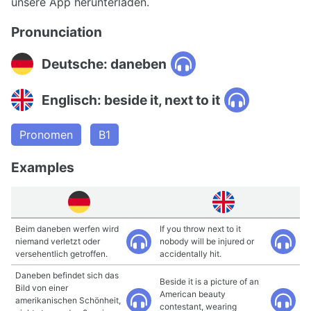
unsere App herunterladen.
Pronunciation
Deutsche: daneben
Englisch: beside it, next to it
Pronomen
B1
Examples
Beim daneben werfen wird
If you throw next to it
niemand verletzt oder
nobody will be injured or
versehentlich getroffen.
accidentally hit.
Daneben befindet sich das
Beside it is a picture of an
Bild von einer
American beauty
amerikanischen Schönheit,
contestant, wearing