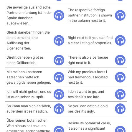
Die jeweilige ausländische
The respective foreign
Partnereinrichtung ist in der
partner institution is shown
Spalte daneben
in the column next to it.
ausgewiesen.
Gleich daneben finden Sie
eine übersichtliche
Right next to it you can find
Auflistung der
a clear listing of properties.
Eigenschaften.
Direkt daneben gibt es
There is also a barbecue
einen Grillbereich.
right next to it.
Mit meinen kostbaren
With my precious facts I
Tatsachen hatte ich
had tremendous located
gewaltig daneben gelegen.
next to it.
Ich will nicht gehen, und es
I don't want to go, and
ist auch schon zu spät.
besides it's too late.
So kann man sich erkälten,
So you can catch a cold,
außerdem ist es hässlich.
besides it's ugly.
Über seinen botanischen
Beside its botanical value,
Wert hinaus hat es auch
it also has a significant
erhebliche landschaftliche,