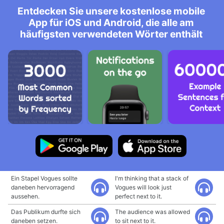
Entdecken Sie unsere kostenlose mobile
App für iOS und Android, die alle am
häufigsten verwendeten Wörter enthält
Ein Stapel Vogues sollte
I'm thinking that a stack of
daneben hervorragend
Vogues will look just
aussehen.
perfect next to it.
Das Publikum durfte sich
The audience was allowed
daneben setzen.
to sit next to it.