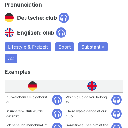
Pronunciation
Deutsche: club
Englisch: club
Lifestyle & Freizeit
Sport
Substantiv
A2
Examples
Zu welchem Club gehörst
Which club do you belong
du
to
In unserem Club wurde
There was a dance at our
getanzt.
club.
Ich sehe ihn manchmal im
Sometimes I see him at the