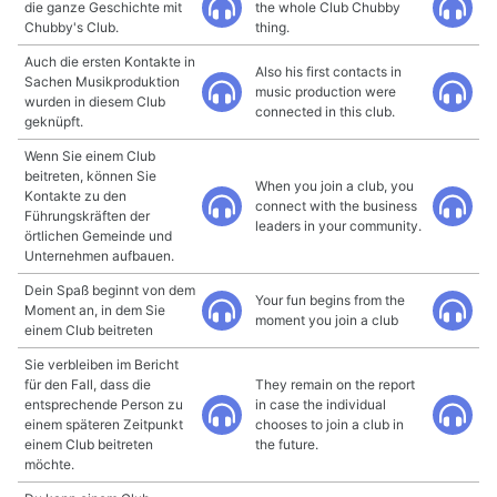
die ganze Geschichte mit
the whole Club Chubby
Chubby's Club.
thing.
Auch die ersten Kontakte in
Also his first contacts in
Sachen Musikproduktion
music production were
wurden in diesem Club
connected in this club.
geknüpft.
Wenn Sie einem Club
beitreten, können Sie
When you join a club, you
Kontakte zu den
connect with the business
Führungskräften der
leaders in your community.
örtlichen Gemeinde und
Unternehmen aufbauen.
Dein Spaß beginnt von dem
Your fun begins from the
Moment an, in dem Sie
moment you join a club
einem Club beitreten
Sie verbleiben im Bericht
für den Fall, dass die
They remain on the report
entsprechende Person zu
in case the individual
einem späteren Zeitpunkt
chooses to join a club in
einem Club beitreten
the future.
möchte.