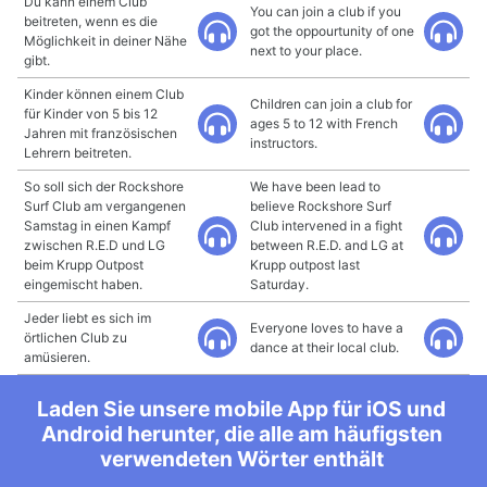
Du kann einem Club
You can join a club if you
beitreten, wenn es die
got the oppourtunity of one
Möglichkeit in deiner Nähe
next to your place.
gibt.
Kinder können einem Club
Children can join a club for
für Kinder von 5 bis 12
ages 5 to 12 with French
Jahren mit französischen
instructors.
Lehrern beitreten.
So soll sich der Rockshore
We have been lead to
Surf Club am vergangenen
believe Rockshore Surf
Samstag in einen Kampf
Club intervened in a fight
zwischen R.E.D und LG
between R.E.D. and LG at
beim Krupp Outpost
Krupp outpost last
eingemischt haben.
Saturday.
Jeder liebt es sich im
Everyone loves to have a
örtlichen Club zu
dance at their local club.
amüsieren.
Laden Sie unsere mobile App für iOS und
Android herunter, die alle am häufigsten
verwendeten Wörter enthält