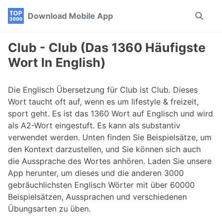
Skip
Skip
Skip
Download Mobile App
Toggle
to
to
to
search
primary
content
footer
navigation
Club - Club (Das 1360 Häufigste
Wort In English)
Die Englisch Übersetzung für Club ist Club. Dieses
Wort taucht oft auf, wenn es um lifestyle & freizeit,
sport geht. Es ist das 1360 Wort auf Englisch und wird
als A2-Wort eingestuft. Es kann als substantiv
verwendet werden. Unten finden Sie Beispielsätze, um
den Kontext darzustellen, und Sie können sich auch
die Aussprache des Wortes anhören. Laden Sie unsere
App herunter, um dieses und die anderen 3000
gebräuchlichsten Englisch Wörter mit über 60000
Beispielsätzen, Aussprachen und verschiedenen
Übungsarten zu üben.