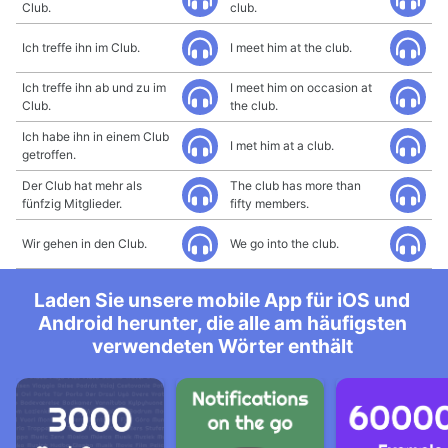
Club.
club.
Ich treffe ihn im Club.
I meet him at the club.
Ich treffe ihn ab und zu im
I meet him on occasion at
Club.
the club.
Ich habe ihn in einem Club
I met him at a club.
getroffen.
Der Club hat mehr als
The club has more than
fünfzig Mitglieder.
fifty members.
Wir gehen in den Club.
We go into the club.
Laden Sie unsere mobile App für iOS und
Android herunter, die alle am häufigsten
verwendeten Wörter enthält