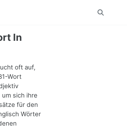
Toggle
search
rt In
ucht oft auf,
 B1-Wort
djektiv
 um sich ihre
sätze für den
nglisch Wörter
edenen