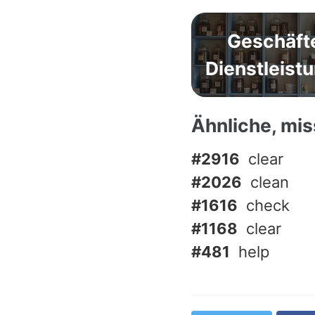
Geschäft
Dienstleist
Ähnliche, mi
#2916
clear
#2026
clean
#1616
check
#1168
clear
#481
help