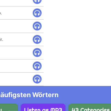
.
r.
häufigsten Wörtern