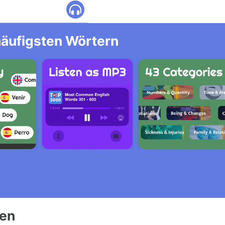
häufigsten Wörtern
ien