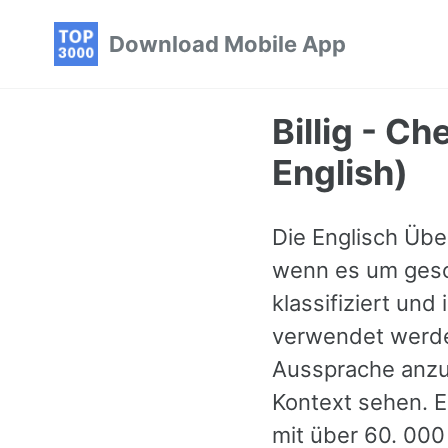
Skip
Skip
Skip
Download Mobile App
to
to
to
primary
content
footer
navigation
Billig - C
English)
Die Englisch Über
wenn es um gesch
klassifiziert und
verwendet werden
Aussprache anzuh
Kontext sehen. E
mit über 60. 00