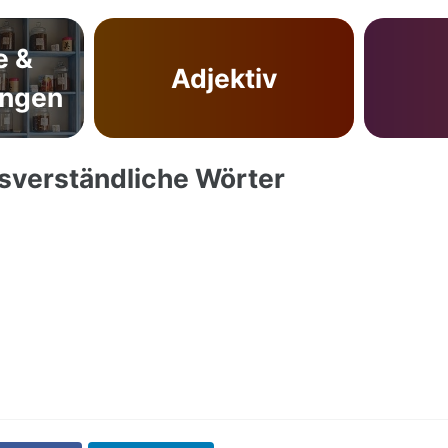
e &
Adjektiv
ungen
ssverständliche Wörter