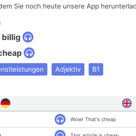
dem Sie noch heute unsere App herunterla
n
billig
 cheap
enstleistungen
Adjektiv
B1
Wow! That's cheap
g.
This article is cheap.