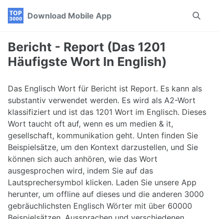
Skip
Skip
Skip
Download Mobile App
Toggle
to
to
to
search
primary
content
footer
navigation
Bericht - Report (Das 1201
Häufigste Wort In English)
Das Englisch Wort für Bericht ist Report. Es kann als
substantiv verwendet werden. Es wird als A2-Wort
klassifiziert und ist das 1201 Wort im Englisch. Dieses
Wort taucht oft auf, wenn es um medien & it,
gesellschaft, kommunikation geht. Unten finden Sie
Beispielsätze, um den Kontext darzustellen, und Sie
können sich auch anhören, wie das Wort
ausgesprochen wird, indem Sie auf das
Lautsprechersymbol klicken. Laden Sie unsere App
herunter, um offline auf dieses und die anderen 3000
gebräuchlichsten Englisch Wörter mit über 60000
Beispielsätzen, Aussprachen und verschiedenen