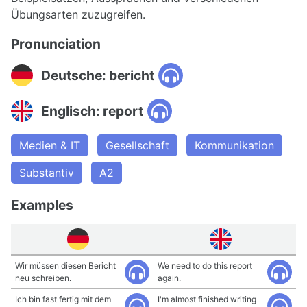
Übungsarten zuzugreifen.
Pronunciation
Deutsche: bericht
Englisch: report
Medien & IT
Gesellschaft
Kommunikation
Substantiv
A2
Examples
Wir müssen diesen Bericht
We need to do this report
neu schreiben.
again.
Ich bin fast fertig mit dem
I'm almost finished writing