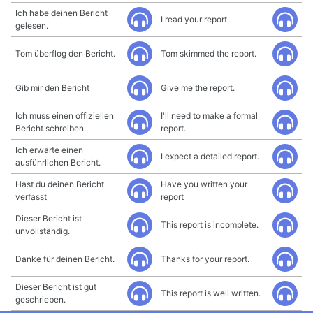
Ich habe deinen Bericht
I read your report.
gelesen.
Tom überflog den Bericht.
Tom skimmed the report.
Gib mir den Bericht
Give me the report.
Ich muss einen offiziellen
I'll need to make a formal
Bericht schreiben.
report.
Ich erwarte einen
I expect a detailed report.
ausführlichen Bericht.
Hast du deinen Bericht
Have you written your
verfasst
report
Dieser Bericht ist
This report is incomplete.
unvollständig.
Danke für deinen Bericht.
Thanks for your report.
Dieser Bericht ist gut
This report is well written.
geschrieben.