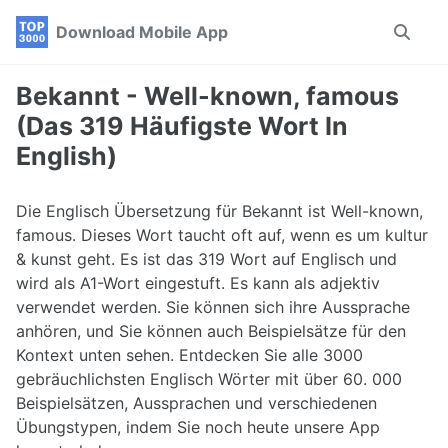
Skip
Skip
Skip
Download Mobile App
Toggle
to
to
to
search
primary
content
footer
navigation
Bekannt - Well-known, famous
(Das 319 Häufigste Wort In
English)
Die Englisch Übersetzung für Bekannt ist Well-known,
famous. Dieses Wort taucht oft auf, wenn es um kultur
& kunst geht. Es ist das 319 Wort auf Englisch und
wird als A1-Wort eingestuft. Es kann als adjektiv
verwendet werden. Sie können sich ihre Aussprache
anhören, und Sie können auch Beispielsätze für den
Kontext unten sehen. Entdecken Sie alle 3000
gebräuchlichsten Englisch Wörter mit über 60. 000
Beispielsätzen, Aussprachen und verschiedenen
Übungstypen, indem Sie noch heute unsere App