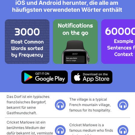
iOS und Android herunter, die alle am
häufigsten verwendeten Wörter enthält
Das Dorf ist ein typisches
The village is a typical
französisches Bergdorf,
French mountain village,
bekannt für seine
famous for its hospitality.
Gastfreundschaft.
Cricket Marlowe ist ein
Cricket Marlowe is a
berühmtes Medium der
famous medium who finds
dafür bekannt ist, vermisste