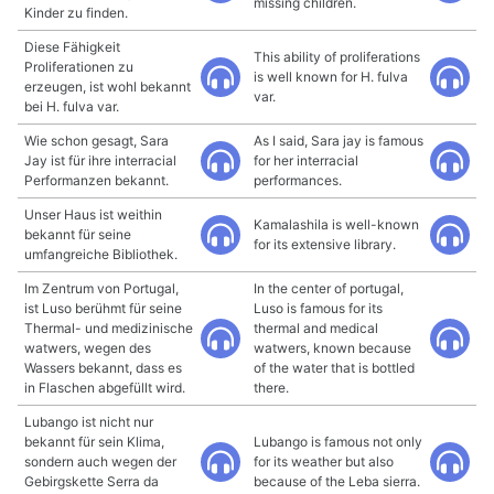
missing children.
Kinder zu finden.
Diese Fähigkeit
This ability of proliferations
Proliferationen zu
is well known for H. fulva
erzeugen, ist wohl bekannt
var.
bei H. fulva var.
Wie schon gesagt, Sara
As I said, Sara jay is famous
Jay ist für ihre interracial
for her interracial
Performanzen bekannt.
performances.
Unser Haus ist weithin
Kamalashila is well-known
bekannt für seine
for its extensive library.
umfangreiche Bibliothek.
Im Zentrum von Portugal,
In the center of portugal,
ist Luso berühmt für seine
Luso is famous for its
Thermal- und medizinische
thermal and medical
watwers, wegen des
watwers, known because
Wassers bekannt, dass es
of the water that is bottled
in Flaschen abgefüllt wird.
there.
Lubango ist nicht nur
bekannt für sein Klima,
Lubango is famous not only
sondern auch wegen der
for its weather but also
Gebirgskette Serra da
because of the Leba sierra.