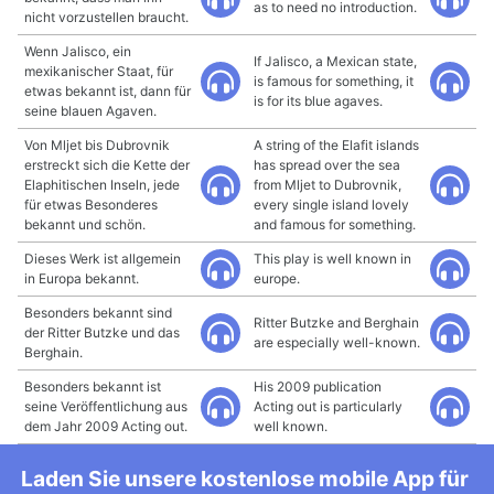
as to need no introduction.
nicht vorzustellen braucht.
Wenn Jalisco, ein
If Jalisco, a Mexican state,
mexikanischer Staat, für
is famous for something, it
etwas bekannt ist, dann für
is for its blue agaves.
seine blauen Agaven.
Von Mljet bis Dubrovnik
A string of the Elafit islands
erstreckt sich die Kette der
has spread over the sea
Elaphitischen Inseln, jede
from Mljet to Dubrovnik,
für etwas Besonderes
every single island lovely
bekannt und schön.
and famous for something.
Dieses Werk ist allgemein
This play is well known in
in Europa bekannt.
europe.
Besonders bekannt sind
Ritter Butzke and Berghain
der Ritter Butzke und das
are especially well-known.
Berghain.
Besonders bekannt ist
His 2009 publication
seine Veröffentlichung aus
Acting out is particularly
dem Jahr 2009 Acting out.
well known.
Laden Sie unsere kostenlose mobile App für