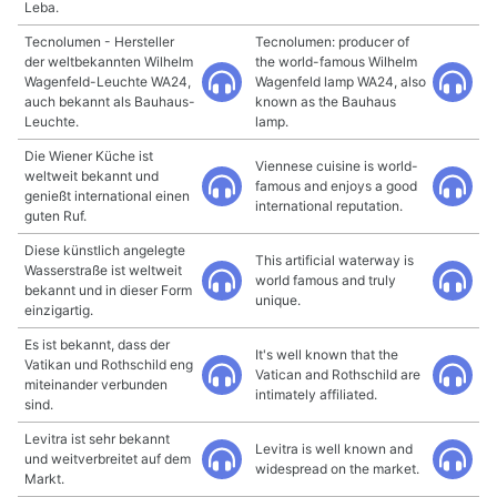
Leba.
Tecnolumen - Hersteller
Tecnolumen: producer of
der weltbekannten Wilhelm
the world-famous Wilhelm
Wagenfeld-Leuchte WA24,
Wagenfeld lamp WA24, also
auch bekannt als Bauhaus-
known as the Bauhaus
Leuchte.
lamp.
Die Wiener Küche ist
Viennese cuisine is world-
weltweit bekannt und
famous and enjoys a good
genießt international einen
international reputation.
guten Ruf.
Diese künstlich angelegte
This artificial waterway is
Wasserstraße ist weltweit
world famous and truly
bekannt und in dieser Form
unique.
einzigartig.
Es ist bekannt, dass der
It's well known that the
Vatikan und Rothschild eng
Vatican and Rothschild are
miteinander verbunden
intimately affiliated.
sind.
Levitra ist sehr bekannt
Levitra is well known and
und weitverbreitet auf dem
widespread on the market.
Markt.