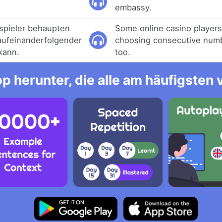
embassy.
spieler behaupten
Some online casino players 
aufeinanderfolgender
choosing consecutive numb
 kann.
too.
p herunter, die alle am häufigsten