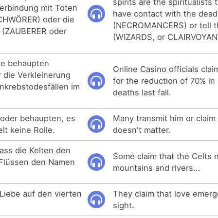
spirits are the spiritualists 
erbindung mit Toten
have contact with the dead
CHWÖRER) oder die
(NECROMANCERS) or tell t
n (ZAUBERER oder
(WIZARDS, or CLAIRVOYAN
te behaupten
Online Casino officials clai
r die Verkleinerung
for the reduction of 70% in
nkrebstodesfällen im
deaths last fall.
n oder behaupten, es
Many transmit him or claim 
lt keine Rolle.
doesn't matter.
ass die Kelten den
Some claim that the Celts
 Flüssen den Namen
mountains and rivers...
Liebe auf den vierten
They claim that love emerg
sight.