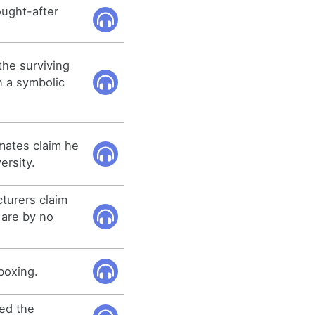
ought-after
the surviving
n a symbolic
mates claim he
ersity.
turers claim
 are by no
boxing.
red the