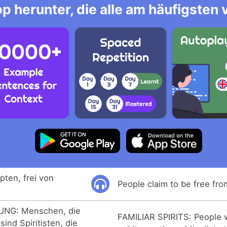
p herunter, die alle am häufigsten
ten, frei von
People claim to be free fro
NG: Menschen, die
FAMILIAR SPIRITS: People w
ind Spiritisten, die