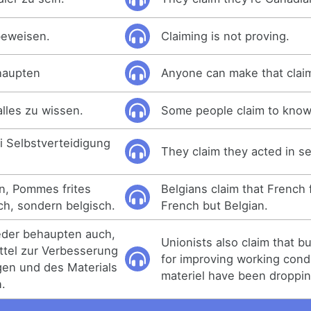
beweisen.
Claiming is not proving.
haupten
Anyone can make that clai
lles zu wissen.
Some people claim to know
i Selbstverteidigung
They claim they acted in se
n, Pommes frites
Belgians claim that French 
ch, sondern belgisch.
French but Belgian.
eder behaupten auch,
Unionists also claim that 
ttel zur Verbesserung
for improving working cond
gen und des Materials
materiel have been droppin
.