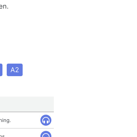
en.
A2
hing.
ns.