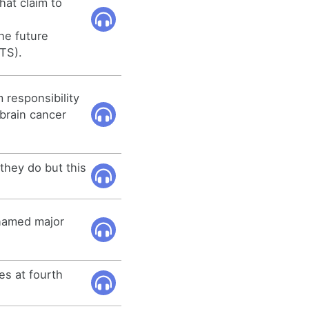
that claim to
he future
TS).
m responsibility
 brain cancer
they do but this
 named major
es at fourth