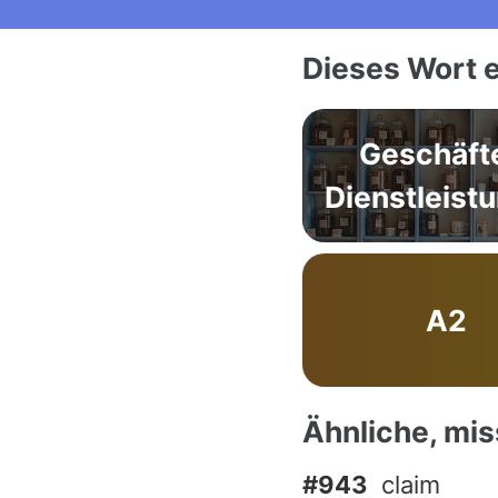
Dieses Wort e
Geschäft
Dienstleist
A2
Ähnliche, mi
#943
claim