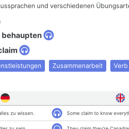
 Aussprachen und verschiedenen Übungsart
n
 behaupten
claim
enstleistungen
Zusammenarbeit
Verb
lles zu wissen.
Some claim to know everyt
ier zu sein.
They claim they're Canadia