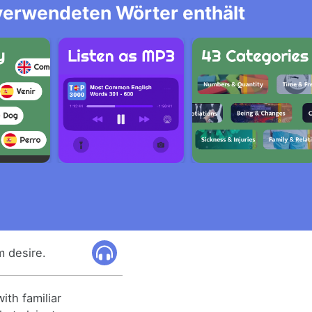
 verwendeten Wörter enthält
m desire.
ith familiar