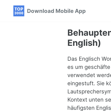
Skip
Skip
Skip
Download Mobile App
to
to
to
primary
content
footer
navigation
Behaupten 
English)
Das Englisch Wor
es um geschäfte 
verwendet werden
eingestuft. Sie 
Lautsprechersymb
Kontext unten se
häufigsten Engli