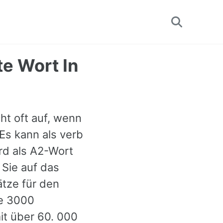
Toggle
search
te Wort In
ht oft auf, wenn
Es kann als verb
rd als A2-Wort
 Sie auf das
ätze für den
ie 3000
it über 60. 000