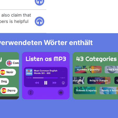
also claim that
ers is helpful
 verwendeten Wörter enthält