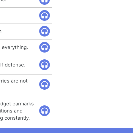
m
 everything.
lf defense.
fries are not
budget earmarks
itions and
g constantly.