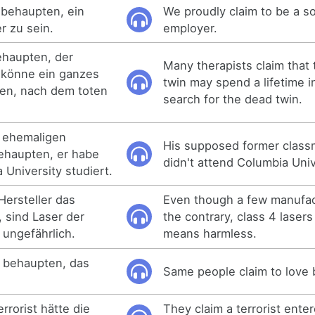
 behaupten, ein
We proudly claim to be a s
r zu sein.
employer.
ehaupten, der
Many therapists claim that 
 könne ein ganzes
twin may spend a lifetime i
gen, nach dem toten
search for the dead twin.
n ehemaligen
His supposed former class
haupten, er habe
didn't attend Columbia Univ
 University studiert.
ersteller das
Even though a few manufac
 sind Laser der
the contrary, class 4 lasers
ungefährlich.
means harmless.
 behaupten, das
Same people claim to love 
rrorist hätte die
They claim a terrorist ente