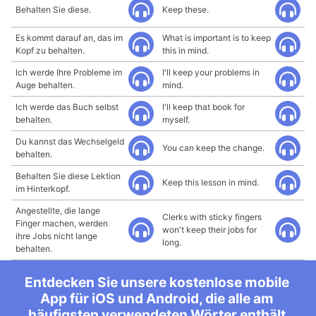
Behalten Sie diese.
Keep these.
Es kommt darauf an, das im
What is important is to keep
Kopf zu behalten.
this in mind.
Ich werde Ihre Probleme im
I'll keep your problems in
Auge behalten.
mind.
Ich werde das Buch selbst
I'll keep that book for
behalten.
myself.
Du kannst das Wechselgeld
You can keep the change.
behalten.
Behalten Sie diese Lektion
Keep this lesson in mind.
im Hinterkopf.
Angestellte, die lange
Clerks with sticky fingers
Finger machen, werden
won't keep their jobs for
ihre Jobs nicht lange
long.
behalten.
Entdecken Sie unsere kostenlose mobile
App für iOS und Android, die alle am
häufigsten verwendeten Wörter enthält