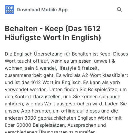
Skip
Skip
Skip
Download Mobile App
Toggle
to
to
to
search
primary
content
footer
navigation
Behalten - Keep (Das 1612
Häufigste Wort In English)
Die Englisch Übersetzung für Behalten ist Keep. Dieses
Wort taucht oft auf, wenn es um essen, umwelt &
wohnen, sein & wandel, lifestyle & freizeit,
zusammenarbeit geht. Es wird als A2-Wort klassifiziert
und ist das 1612 Wort im Englisch. Es kann als verb
verwendet werden. Unten finden Sie Beispielsätze, um
den Kontext darzustellen, und Sie können sich auch
anhören, wie das Wort ausgesprochen wird. Laden Sie
unsere App herunter, um offline auf dieses und die
anderen 3000 gebräuchlichsten Englisch Wörter mit
über 60000 Beispielsätzen, Aussprachen und
verschiedenen Übungsarten zuzugreifen.