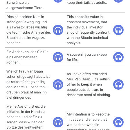
Schwänze als
keep their tails as adults.
ausgewachsene Tiere.
Dies hält seinen Kurs in
This keeps its value in
ständiger Bewegung und
constant movement, that
als Investor ist es wichtig
the individual investor
die technische Analyse des
should frequently confront
Bitcoin stets im Auge zu
with the Bitcoin technical
behalten.
analysis.
Ein Andenken, das Sie für
A souvenir you can keep
ein Leben behalten
for life.
können.
Wie ich Frau van Daan
As I have often reminded
schon oft gesagt habe... ist
Mrs. Van Daan... it's selfish
es selbstsüchtig von ihr,
of her to keep it when
den Mantel zu behalten...
people outside... are in
draußen braucht man ihn
desperate need of clothing.
viel dringender.
Meine Absicht ist es, die
Initiative in der Hand zu
My intention is to keep the
behalten und dafür zu
initiative and ensure that
sorgen, dass wir an der
we lead the world in
Spitze des weltweiten
combating climate change.