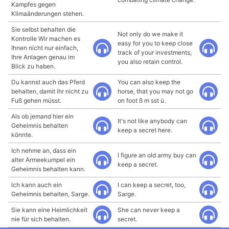
Kampfes gegen
Klimaänderungen stehen.
Sie selbst behalten die
Not only do we make it
Kontrolle Wir machen es
easy for you to keep close
Ihnen nicht nur einfach,
track of your investments,
Ihre Anlagen genau im
you also retain control.
Blick zu haben.
Du kannst auch das Pferd
You can also keep the
behalten, damit ihr nicht zu
horse, that you may not go
Fuß gehen müsst.
on foot ß m sst ü.
Als ob jemand hier ein
It's not like anybody can
Geheimnis behalten
keep a secret here.
könnte.
Ich nehme an, dass ein
I figure an old army buy can
alter Armeekumpel ein
keep a secret.
Geheimnis behalten kann.
Ich kann auch ein
I can keep a secret, too,
Geheimnis behalten, Sarge.
Sarge.
Sie kann eine Heimlichkeit
She can never keep a
nie für sich behalten.
secret.