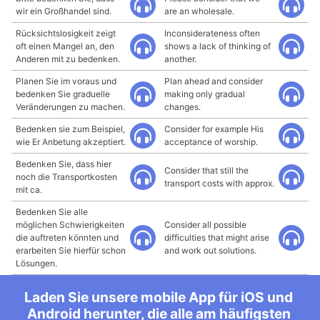
wir ein Großhandel sind.
are an wholesale.
Rücksichtslosigkeit zeigt
Inconsiderateness often
oft einen Mangel an, den
shows a lack of thinking of
Anderen mit zu bedenken.
another.
Planen Sie im voraus und
Plan ahead and consider
bedenken Sie graduelle
making only gradual
Veränderungen zu machen.
changes.
Bedenken sie zum Beispiel,
Consider for example His
wie Er Anbetung akzeptiert.
acceptance of worship.
Bedenken Sie, dass hier
Consider that still the
noch die Transportkosten
transport costs with approx.
mit ca.
Bedenken Sie alle
möglichen Schwierigkeiten
Consider all possible
die auftreten könnten und
difficulties that might arise
erarbeiten Sie hierfür schon
and work out solutions.
Lösungen.
Laden Sie unsere mobile App für iOS und
Android herunter, die alle am häufigsten