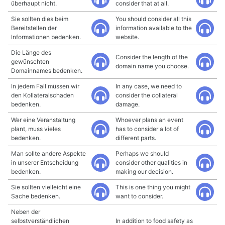
überhaupt nicht.
consider that at all.
Sie sollten dies beim
You should consider all this
Bereitstellen der
information available to the
Informationen bedenken.
website.
Die Länge des
Consider the length of the
gewünschten
domain name you choose.
Domainnames bedenken.
In jedem Fall müssen wir
In any case, we need to
den Kollateralschaden
consider the collateral
bedenken.
damage.
Wer eine Veranstaltung
Whoever plans an event
plant, muss vieles
has to consider a lot of
bedenken.
different parts.
Man sollte andere Aspekte
Perhaps we should
in unserer Entscheidung
consider other qualities in
bedenken.
making our decision.
Sie sollten vielleicht eine
This is one thing you might
Sache bedenken.
want to consider.
Neben der
selbstverständlichen
In addition to food safety as