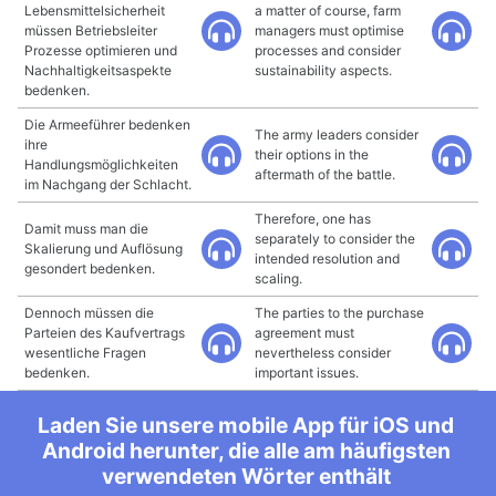
Lebensmittelsicherheit
a matter of course, farm
müssen Betriebsleiter
managers must optimise
Prozesse optimieren und
processes and consider
Nachhaltigkeitsaspekte
sustainability aspects.
bedenken.
Die Armeeführer bedenken
The army leaders consider
ihre
their options in the
Handlungsmöglichkeiten
aftermath of the battle.
im Nachgang der Schlacht.
Therefore, one has
Damit muss man die
separately to consider the
Skalierung und Auflösung
intended resolution and
gesondert bedenken.
scaling.
Dennoch müssen die
The parties to the purchase
Parteien des Kaufvertrags
agreement must
wesentliche Fragen
nevertheless consider
bedenken.
important issues.
Laden Sie unsere mobile App für iOS und
Android herunter, die alle am häufigsten
verwendeten Wörter enthält