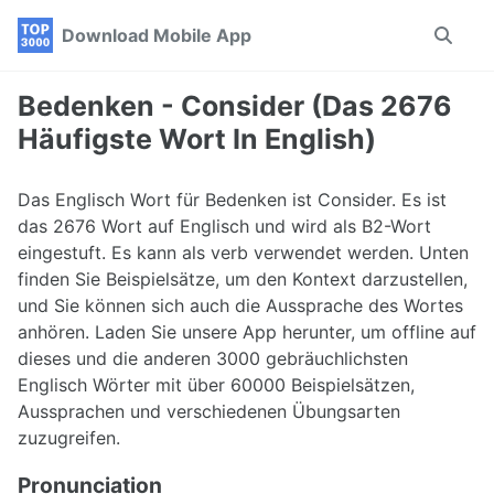
Skip
Skip
Skip
Download Mobile App
Toggle
to
to
to
search
primary
content
footer
navigation
Bedenken - Consider (Das 2676
Häufigste Wort In English)
Das Englisch Wort für Bedenken ist Consider. Es ist
das 2676 Wort auf Englisch und wird als B2-Wort
eingestuft. Es kann als verb verwendet werden. Unten
finden Sie Beispielsätze, um den Kontext darzustellen,
und Sie können sich auch die Aussprache des Wortes
anhören. Laden Sie unsere App herunter, um offline auf
dieses und die anderen 3000 gebräuchlichsten
Englisch Wörter mit über 60000 Beispielsätzen,
Aussprachen und verschiedenen Übungsarten
zuzugreifen.
Pronunciation