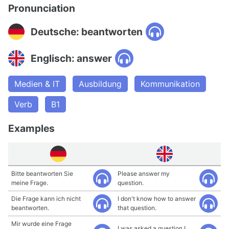
Pronunciation
Deutsche: beantworten
Englisch: answer
Medien & IT
Ausbildung
Kommunikation
Verb
B1
Examples
Bitte beantworten Sie
Please answer my
meine Frage.
question.
Die Frage kann ich nicht
I don't know how to answer
beantworten.
that question.
Mir wurde eine Frage
I was asked a question I