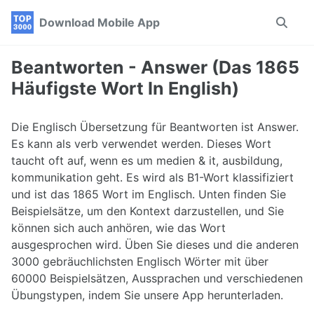
Skip
Skip
Skip
Download Mobile App
Toggle
to
to
to
search
primary
content
footer
navigation
Beantworten - Answer (Das 1865
Häufigste Wort In English)
Die Englisch Übersetzung für Beantworten ist Answer.
Es kann als verb verwendet werden. Dieses Wort
taucht oft auf, wenn es um medien & it, ausbildung,
kommunikation geht. Es wird als B1-Wort klassifiziert
und ist das 1865 Wort im Englisch. Unten finden Sie
Beispielsätze, um den Kontext darzustellen, und Sie
können sich auch anhören, wie das Wort
ausgesprochen wird. Üben Sie dieses und die anderen
3000 gebräuchlichsten Englisch Wörter mit über
60000 Beispielsätzen, Aussprachen und verschiedenen
Übungstypen, indem Sie unsere App herunterladen.