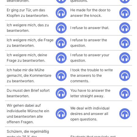
beantworten.
questions.
Er ging zur Tür, um das
He made for the door to
Klopfen zu beantworten.
answer the knock.
Ich weigere mich, das zu
I refuse to answer that.
beantworten.
Ich weigere mich, die Frage
I refuse to answer the
zu beantworten.
question.
Ich weigere mich, deine
I refuse to answer your
Frage zu beantworten.
question.
Ich habe mir die Mühe
I took the trouble to write
gemacht, die Kommentare
the answers to the
zu beantworten.
comments.
Du musst den Brief sofort
You have to answer the
beantworten.
letter straight away.
Wir gehen dabei auf
We deal with individual
individuelle Wünsche ein
desires and answer all
und beantworten alle
open questions.
offenen Fragen.
Schülern, die regelmäßig
mehr als 25 % der
Students that regularly get