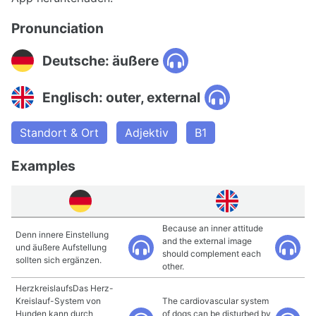
Pronunciation
Deutsche: äußere
Englisch: outer, external
Standort & Ort
Adjektiv
B1
Examples
Because an inner attitude
Denn innere Einstellung
and the external image
und äußere Aufstellung
should complement each
sollten sich ergänzen.
other.
HerzkreislaufsDas Herz-
Kreislauf-System von
The cardiovascular system
Hunden kann durch
of dogs can be disturbed by