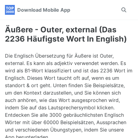
Skip
Skip
Skip
Download Mobile App
Toggle
to
to
to
search
primary
content
footer
navigation
Äußere - Outer, external (Das
2236 Häufigste Wort In English)
Die Englisch Übersetzung für Äußere ist Outer,
external. Es kann als adjektiv verwendet werden. Es
wird als B1-Wort klassifiziert und ist das 2236 Wort im
Englisch. Dieses Wort taucht oft auf, wenn es um
standort & ort geht. Unten finden Sie Beispielsätze,
um den Kontext darzustellen, und Sie können sich
auch anhören, wie das Wort ausgesprochen wird,
indem Sie auf das Lautsprechersymbol klicken.
Entdecken Sie alle 3000 gebräuchlichsten Englisch
Wörter mit über 60000 Beispielsätzen, Aussprachen
und verschiedenen Übungstypen, indem Sie unsere
App herunterladen.