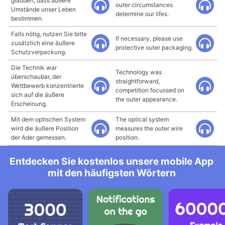
glauben, dass äußere
outer circumstances
Umstände unser Leben
determine our lifes.
bestimmen.
Falls nötig, nutzen Sie bitte
If necessary, please use
zusätzlich eine äußere
protective outer packaging.
Schutzverpackung.
Die Technik war
Technology was
überschaubar, der
straightforward,
Wettbewerb konzentrierte
competition focussed on
sich auf die äußere
the outer appearance.
Erscheinung.
Mit dem optischen System
The optical system
wird die äußere Position
measures the outer wire
der Ader gemessen.
position.
Entdecken Sie kostenlos unsere mobile App
mit den häufigsten Wörtern