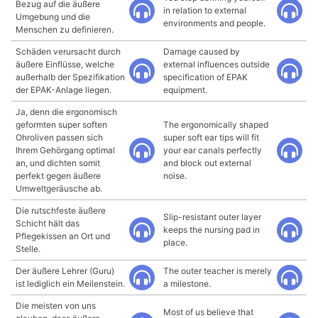
Bezug auf die äußere
in relation to external
Umgebung und die
environments and people.
Menschen zu definieren.
Schäden verursacht durch
Damage caused by
äußere Einflüsse, welche
external influences outside
außerhalb der Spezifikation
specification of EPAK
der EPAK-Anlage liegen.
equipment.
Ja, denn die ergonomisch
geformten super soften
The ergonomically shaped
Ohroliven passen sich
super soft ear tips will fit
Ihrem Gehörgang optimal
your ear canals perfectly
an, und dichten somit
and block out external
perfekt gegen äußere
noise.
Umweltgeräusche ab.
Die rutschfeste äußere
Slip-resistant outer layer
Schicht hält das
keeps the nursing pad in
Pflegekissen an Ort und
place.
Stelle.
Der äußere Lehrer (Guru)
The outer teacher is merely
ist lediglich ein Meilenstein.
a milestone.
Die meisten von uns
Most of us believe that