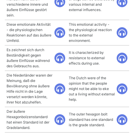
verschiedene innere und
various internal and
äußere Einflüsse gestört
external influences.
sein.
Diese emotionale Aktivität
This emotional activity -
- die physiologischen
the physiological reaction
Reaktionen auf das äußere
to the external
Umfeld.
environment.
Es zeichnet sich durch
It is characterized by
Beständigkeit gegen
resistance to external
äußere Einflüsse während
effects during use.
des Gebrauchs aus.
Die Niederländer waren der
The Dutch were of the
Meinung, daß die
opinion that the people
Bevölkerung ohne äußere
might not be able to eke
Hilfe nicht in die Lage
out a living without external
versetzt werden könnte,
help.
ihrer Not abzuhelfen.
Der äußere
The outer hexagon bolt
Hexagonbolzenstandard
standard has one standard
hat einen Standard ist der
is the grade standard.
Gradstandard.