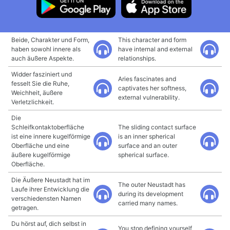
Beide, Charakter und Form,
This character and form
haben sowohl innere als
have internal and external
auch äußere Aspekte.
relationships.
Widder fasziniert und
Aries fascinates and
fesselt Sie die Ruhe,
captivates her softness,
Weichheit, äußere
external vulnerability.
Verletzlichkeit.
Die
Schleifkontaktoberfläche
The sliding contact surface
ist eine innere kugelförmige
is an inner spherical
Oberfläche und eine
surface and an outer
äußere kugelförmige
spherical surface.
Oberfläche.
Die Äußere Neustadt hat im
The outer Neustadt has
Laufe ihrer Entwicklung die
during its development
verschiedensten Namen
carried many names.
getragen.
Du hörst auf, dich selbst in
You stop defining yourself