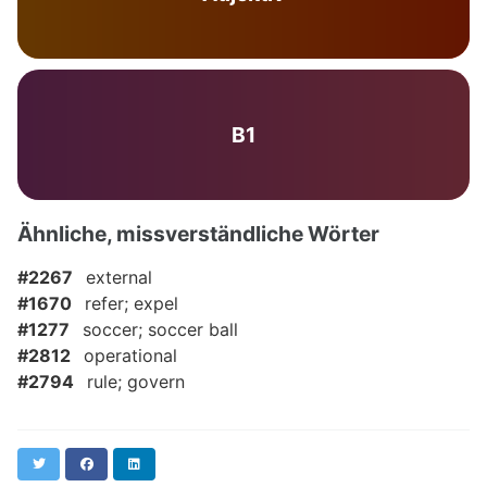
B1
Ähnliche, missverständliche Wörter
#2267
external
#1670
refer; expel
#1277
soccer; soccer ball
#2812
operational
#2794
rule; govern
Twitter
Facebook
LinkedIn