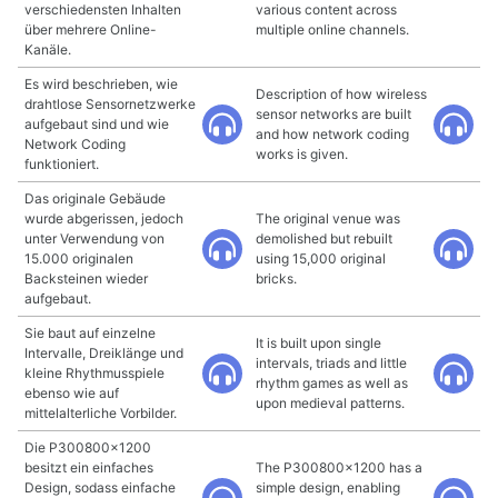
verschiedensten Inhalten
various content across
über mehrere Online-
multiple online channels.
Kanäle.
Es wird beschrieben, wie
Description of how wireless
drahtlose Sensornetzwerke
sensor networks are built
aufgebaut sind und wie
and how network coding
Network Coding
works is given.
funktioniert.
Das originale Gebäude
wurde abgerissen, jedoch
The original venue was
unter Verwendung von
demolished but rebuilt
15.000 originalen
using 15,000 original
Backsteinen wieder
bricks.
aufgebaut.
Sie baut auf einzelne
It is built upon single
Intervalle, Dreiklänge und
intervals, triads and little
kleine Rhythmusspiele
rhythm games as well as
ebenso wie auf
upon medieval patterns.
mittelalterliche Vorbilder.
Die P300800x1200
besitzt ein einfaches
The P300800×1200 has a
Design, sodass einfache
simple design, enabling