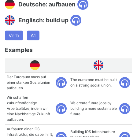
Deutsche: aufbauen
Englisch: build up
Verb
A1
Examples
Der Euroraum muss auf
The eurozone must be built
einer starken Sozialunion
on a strong social union.
aufbauen.
Wir schaffen
zukunftsträchtige
We create future jobs by
Arbeitsplätze, indem wir
building a more sustainable
eine Nachhaltige Zukunft
future.
aufbauen.
Aufbauen einer iOS
Building iOS infrastructure
Infrastruktur, die dabei hilft,