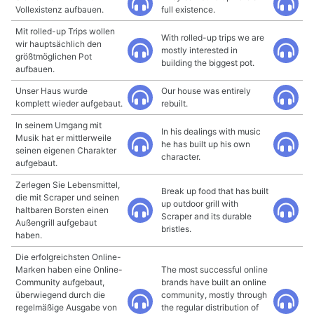
Vollexistenz aufbauen.
full existence.
Mit rolled-up Trips wollen
With rolled-up trips we are
wir hauptsächlich den
mostly interested in
größtmöglichen Pot
building the biggest pot.
aufbauen.
Unser Haus wurde
Our house was entirely
komplett wieder aufgebaut.
rebuilt.
In seinem Umgang mit
In his dealings with music
Musik hat er mittlerweile
he has built up his own
seinen eigenen Charakter
character.
aufgebaut.
Zerlegen Sie Lebensmittel,
Break up food that has built
die mit Scraper und seinen
up outdoor grill with
haltbaren Borsten einen
Scraper and its durable
Außengrill aufgebaut
bristles.
haben.
Die erfolgreichsten Online-
Marken haben eine Online-
The most successful online
Community aufgebaut,
brands have built an online
überwiegend durch die
community, mostly through
regelmäßige Ausgabe von
the regular distribution of