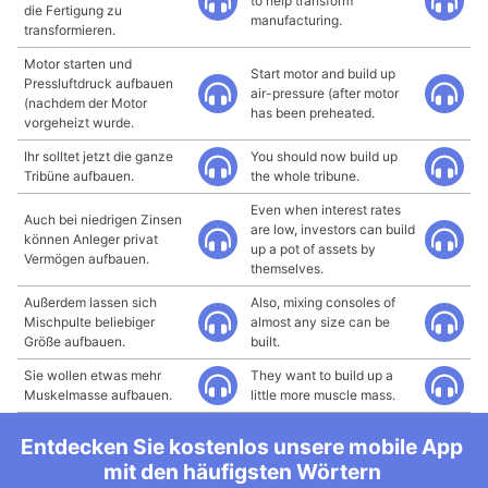
to help transform
die Fertigung zu
manufacturing.
transformieren.
Motor starten und
Start motor and build up
Pressluftdruck aufbauen
air-pressure (after motor
(nachdem der Motor
has been preheated.
vorgeheizt wurde.
Ihr solltet jetzt die ganze
You should now build up
Tribüne aufbauen.
the whole tribune.
Even when interest rates
Auch bei niedrigen Zinsen
are low, investors can build
können Anleger privat
up a pot of assets by
Vermögen aufbauen.
themselves.
Außerdem lassen sich
Also, mixing consoles of
Mischpulte beliebiger
almost any size can be
Größe aufbauen.
built.
Sie wollen etwas mehr
They want to build up a
Muskelmasse aufbauen.
little more muscle mass.
Entdecken Sie kostenlos unsere mobile App
mit den häufigsten Wörtern