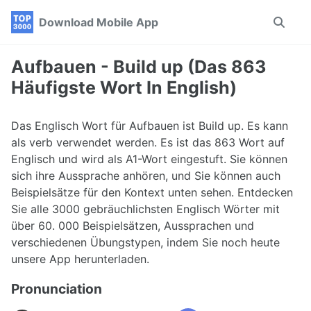
Skip
Skip
Skip
Download Mobile App
Toggle
to
to
to
search
primary
content
footer
navigation
Aufbauen - Build up (Das 863
Häufigste Wort In English)
Das Englisch Wort für Aufbauen ist Build up. Es kann
als verb verwendet werden. Es ist das 863 Wort auf
Englisch und wird als A1-Wort eingestuft. Sie können
sich ihre Aussprache anhören, und Sie können auch
Beispielsätze für den Kontext unten sehen. Entdecken
Sie alle 3000 gebräuchlichsten Englisch Wörter mit
über 60. 000 Beispielsätzen, Aussprachen und
verschiedenen Übungstypen, indem Sie noch heute
unsere App herunterladen.
Pronunciation