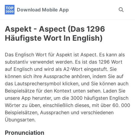
Skip
Skip
Skip
Download Mobile App
Toggle
to
to
to
search
primary
content
footer
navigation
Aspekt - Aspect (Das 1296
Häufigste Wort In English)
Das Englisch Wort für Aspekt ist Aspect. Es kann als
substantiv verwendet werden. Es ist das 1296 Wort
auf Englisch und wird als A2-Wort eingestuft. Sie
können sich ihre Aussprache anhören, indem Sie auf
das Lautsprechersymbol klicken, und Sie können auch
Beispielsätze für den Kontext unten sehen. Laden Sie
unsere App herunter, um die 3000 häufigsten Englisch
Wörter zu üben, einschließlich dieses, mit über 60. 000
Beispielsätzen, Aussprachen und verschiedenen
Übungsarten.
Pronunciation