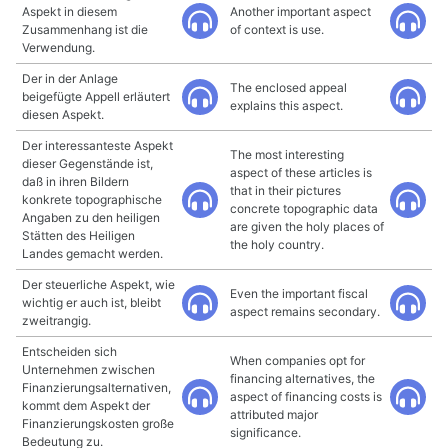
Aspekt in diesem
Another important aspect
Zusammenhang ist die
of context is use.
Verwendung.
Der in der Anlage
The enclosed appeal
beigefügte Appell erläutert
explains this aspect.
diesen Aspekt.
Der interessanteste Aspekt
The most interesting
dieser Gegenstände ist,
aspect of these articles is
daß in ihren Bildern
that in their pictures
konkrete topographische
concrete topographic data
Angaben zu den heiligen
are given the holy places of
Stätten des Heiligen
the holy country.
Landes gemacht werden.
Der steuerliche Aspekt, wie
Even the important fiscal
wichtig er auch ist, bleibt
aspect remains secondary.
zweitrangig.
Entscheiden sich
When companies opt for
Unternehmen zwischen
financing alternatives, the
Finanzierungsalternativen,
aspect of financing costs is
kommt dem Aspekt der
attributed major
Finanzierungskosten große
significance.
Bedeutung zu.