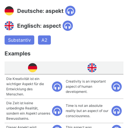
Deutsche: aspekt
Englisch: aspect
Substantiv
A2
Examples
Die Kreativität ist ein
Creativity is an important
wichtiger Aspekt für die
aspect of human
Entwicklung des
development.
Menschen.
Die Zeit ist keine
Time is not an absolute
unbedingte Realität,
reality but an aspect of our
sondern ein Aspekt unseres
consciousness.
Bewusstseins.
Dieser Aspekt wird
This aspect was