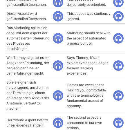
geflissentlich übersehen.
deliberately overlooked.
Dieser Aspekt wird
This aspect was studiously
geflissentlich übersehen.
ignored.
Das Marketing sollte sich
dabei mit dem Aspekt der
Marketing should deal with
automatisierten Steuerung
the aspect of automated
des Prozesses
process control.
beschäftigen.
Wie Tierney sagt, ist es ein
Says Tierney, it's an
Aspekt der Erkundung, der
explorative aspect, eager
begierig nach neuen
for new learning
Lernerfahrungen sucht.
experiences.
Spiele eignen sich
Games are excellent at
hervorragend, um dich mit
making you comfortable
der Terminologie, einem
with the terminology, a
grundlegenden Aspekt der
fundamental aspect of
Anatomie, vertraut zu
anatomy.
machen.
The second aspect is
Der zweite Aspekt betrifft
concerned to our own
unser eigenes Handeln.
actions.