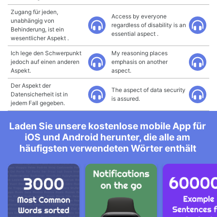
Zugang für jeden,
Access by everyone
unabhängig von
regardless of disability is an
Behinderung, ist ein
essential aspect .
wesentlicher Aspekt .
Ich lege den Schwerpunkt
My reasoning places
jedoch auf einen anderen
emphasis on another
Aspekt.
aspect.
Der Aspekt der
The aspect of data security
Datensicherheit ist in
is assured.
jedem Fall gegeben.
Laden Sie unsere kostenlose mobile App für
iOS und Android herunter, die alle am
häufigsten verwendeten Wörter enthält