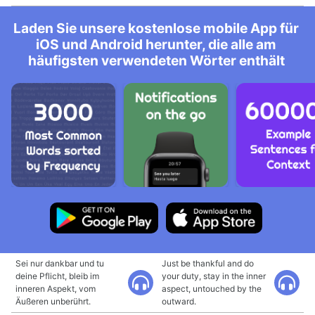
Laden Sie unsere kostenlose mobile App für
iOS und Android herunter, die alle am
häufigsten verwendeten Wörter enthält
Sei nur dankbar und tu
Just be thankful and do
deine Pflicht, bleib im
your duty, stay in the inner
inneren Aspekt, vom
aspect, untouched by the
Äußeren unberührt.
outward.